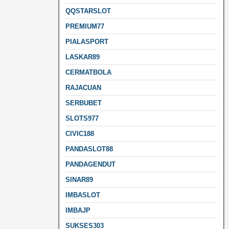
QQSTARSLOT
PREMIUM77
PIALASPORT
LASKAR89
CERMATBOLA
RAJACUAN
SERBUBET
SLOTS977
CIVIC188
PANDASLOT88
PANDAGENDUT
SINAR89
IMBASLOT
IMBAJP
SUKSES303