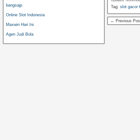
Updated: Novembe
bangsajp
Tag:
slot gacor 
Online Slot Indonesia
← Previous Pos
Maxwin Hari Ini
Agen Judi Bola