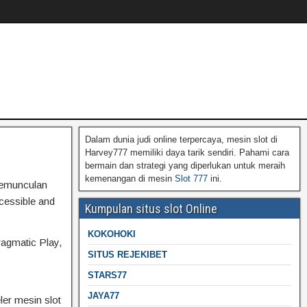
Dalam dunia judi online terpercaya, mesin slot di
Harvey777 memiliki daya tarik sendiri. Pahami cara
bermain dan strategi yang diperlukan untuk meraih
kemenangan di mesin
Slot 777
ini.
 kemunculan
cessible and
Kumpulan situs slot Online
KOKOHOKI
agmatic Play,
SITUS REJEKIBET
STARS77
JAYA77
er mesin slot