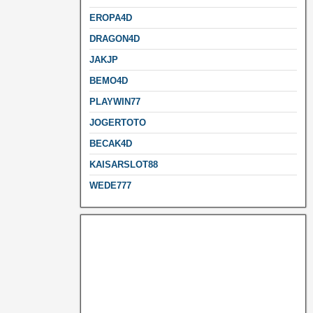
EROPA4D
DRAGON4D
JAKJP
BEMO4D
PLAYWIN77
JOGERTOTO
BECAK4D
KAISARSLOT88
WEDE777
Mega888
Toto Slot4D Login
Mega888 online
Toto4D