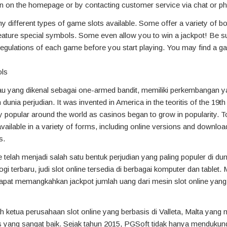
ton on the homepage or by contacting customer service via chat or p
 different types of game slots available. Some offer a variety of b
feature special symbols. Some even allow you to win a jackpot! Be s
regulations of each game before you start playing. You may find a gam
ols
tau yang dikenal sebagai one-armed bandit, memiliki perkembangan y
dunia perjudian. It was invented in America in the teoritis of the 19th
 popular around the world as casinos began to grow in popularity. T
available in a variety of forms, including online versions and downlo
s.
ne telah menjadi salah satu bentuk perjudian yang paling populer di du
gi terbaru, judi slot online tersedia di berbagai komputer dan tablet.
apat memangkahkan jackpot jumlah uang dari mesin slot online yang
 ketua perusahaan slot online yang berbasis di Valleta, Malta yang m
is yang sangat baik. Sejak tahun 2015, PGSoft tidak hanya mendukung