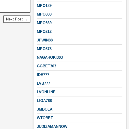
MPO189
MPO808
Next Post →
MPO369
MPO212
JPWIN88
MPO878
NAGAHOKI303
GGBET303
IDE777
LVB777
LVONLINE
LIGA788
3MBOLA
WTOBET
JUDIZAMANNOW