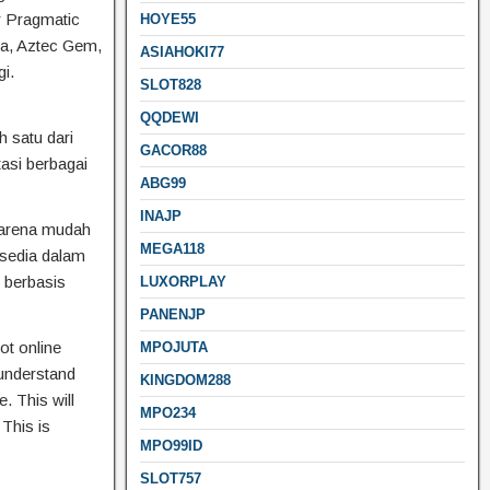
r Pragmatic
HOYE55
za, Aztec Gem,
ASIAHOKI77
i.
SLOT828
QQDEWI
h satu dari
GACOR88
asi berbagai
ABG99
INAJP
 karena mudah
MEGA118
rsedia dalam
 berbasis
LUXORPLAY
PANENJP
ot online
MPOJUTA
 understand
KINGDOM288
. This will
MPO234
This is
MPO99ID
SLOT757