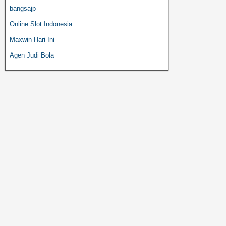
bangsajp
Online Slot Indonesia
Maxwin Hari Ini
Agen Judi Bola