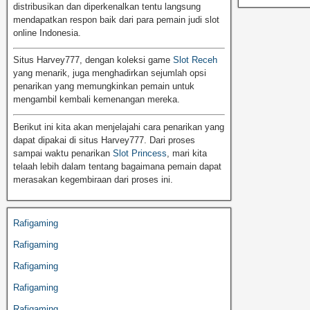
distribusikan dan diperkenalkan tentu langsung
mendapatkan respon baik dari para pemain judi slot
online Indonesia.
Situs Harvey777, dengan koleksi game
Slot Receh
yang menarik, juga menghadirkan sejumlah opsi
penarikan yang memungkinkan pemain untuk
mengambil kembali kemenangan mereka.
Berikut ini kita akan menjelajahi cara penarikan yang
dapat dipakai di situs Harvey777. Dari proses
sampai waktu penarikan
Slot Princess
, mari kita
telaah lebih dalam tentang bagaimana pemain dapat
merasakan kegembiraan dari proses ini.
Rafigaming
Rafigaming
Rafigaming
Rafigaming
Rafigaming