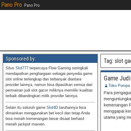
Pano Pro
Pano Pro
Sponsored by:
Tag:
slot ga
Situs
Slot777
terpercaya Flow Gaming seringkali
mendapatkan penghargaan sebagai penyedia game
Game Judi 
slot online terlengkap dan terbanyak diantara
provider lainnya, namun bisa dipastikan semua dari
Toko Pompa
permainan judi slot gacor miliknya memiliki kualitas
Para pengagum
terbaik dibandingkan milik provider lainnya.
menguntungkan,
kemenangan RT
Selain itu seluruh game
Slot4D
taruhannya bisa
menggapai kemen
dimainkan menggunakan bet kecil dan tetap Anda
utama yang me
bisa meraih kemenangan besar disaat berhasil
meraih jackpot maxwin.