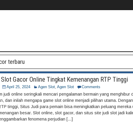
cor terbaru
Slot Gacor Online Tingkat Kemenangan RTP Tinggi
April 25, 2024
Agen Slot
,
Agen Slot
Comments
 judi online seringkali mencari pengalaman bermain yang menghibur 
 dan inilah mengapa game slot online menjadi pilihan utama. Dengan 
P tinggi, Situs Judi para pemain bisa meningkatkan peluang mereka 
angan besar. Slot online, slot gacor, dan situs site judi slot jadi kal
nggambarkan fenomena perjudian […]