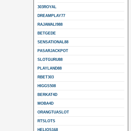
303ROYAL
DREAMPLAY77
RAJAWALI988
BETGEDE
SENSATIONAL88
PASARJACKPOT
SLOTGURU88
PLAYLAND88
RBET303
HIGGS508
BERKAT4D
MOBA4D
ORANGTUASLOT
RTSLOTS
HELIOS168