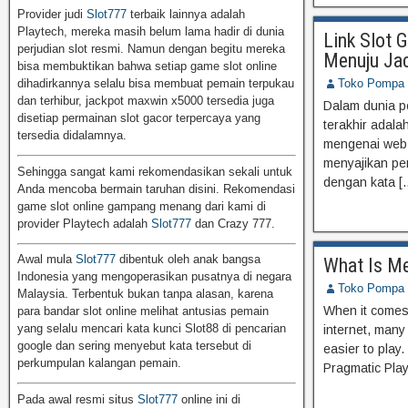
Provider judi
Slot777
terbaik lainnya adalah
Playtech, mereka masih belum lama hadir di dunia
Link Slot 
perjudian slot resmi. Namun dengan begitu mereka
Menuju Jac
bisa membuktikan bahwa setiap game slot online
dihadirkannya selalu bisa membuat pemain terpukau
Toko Pompa
dan terhibur, jackpot maxwin x5000 tersedia juga
Dalam dunia pe
disetiap permainan slot gacor terpercaya yang
terakhir adala
tersedia didalamnya.
mengenai web s
menyajikan per
Sehingga sangat kami rekomendasikan sekali untuk
dengan kata [
Anda mencoba bermain taruhan disini. Rekomendasi
game slot online gampang menang dari kami di
provider Playtech adalah
Slot777
dan Crazy 777.
Awal mula
Slot777
dibentuk oleh anak bangsa
What Is Me
Indonesia yang mengoperasikan pusatnya di negara
Toko Pompa
Malaysia. Terbentuk bukan tanpa alasan, karena
When it comes t
para bandar slot online melihat antusias pemain
yang selalu mencari kata kunci Slot88 di pencarian
internet, man
google dan sering menyebut kata tersebut di
easier to play
perkumpulan kalangan pemain.
Pragmatic Play
Pada awal resmi situs
Slot777
online ini di