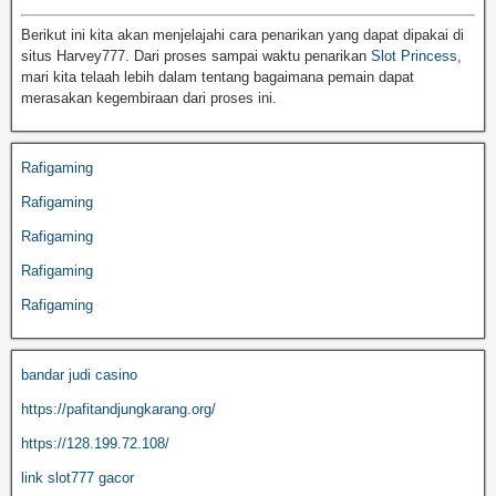
Berikut ini kita akan menjelajahi cara penarikan yang dapat dipakai di
situs Harvey777. Dari proses sampai waktu penarikan
Slot Princess
,
mari kita telaah lebih dalam tentang bagaimana pemain dapat
merasakan kegembiraan dari proses ini.
Rafigaming
Rafigaming
Rafigaming
Rafigaming
Rafigaming
bandar judi casino
https://pafitandjungkarang.org/
https://128.199.72.108/
link slot777 gacor