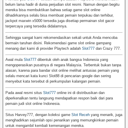
belum lama hadir di dunia perjudian slot resmi. Namun dengan begitu
mereka bisa membuktikan bahwa setiap game slot online
dihadirkannya selalu bisa membuat pemain terpukau dan terhibur,
jackpot maxwin x5000 tersedia juga disetiap permainan slot gacor
terpercaya yang tersedia didalamnya.
Sehingga sangat kami rekomendasikan sekali untuk Anda mencoba
bermain taruhan disini. Rekomendasi game slot online gampang
menang dari kami di provider Playtech adalah
Slot777
dan Crazy 777.
Awal mula
Slot777
dibentuk oleh anak bangsa Indonesia yang
mengoperasikan pusatnya di negara Malaysia. Terbentuk bukan tanpa
alasan, karena para bandar slot online melihat antusias pemain yang
selalu mencari kata kunci Slot88 di pencarian google dan sering
menyebut kata tersebut di perkumpulan kalangan pemain.
Pada awal resmi situs
Slot777
online ini di distribusikan dan
diperkenalkan tentu langsung mendapatkan respon baik dari para
pemain judi slot online Indonesia.
Situs Harvey777, dengan koleksi game
Slot Receh
yang menarik, juga
menghadirkan sejumlah opsi penarikan yang memungkinkan pemain
untuk mengambil kembali kemenangan mereka.