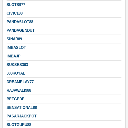
SLOTS977
CIVIC188
PANDASLOT88
PANDAGENDUT
SINAR89
IMBASLOT
IMBAJP
SUKSES303
303ROYAL
DREAMPLAY77
RAJAWALI988
BETGEDE
SENSATIONAL88
PASARJACKPOT
SLOTGURU88