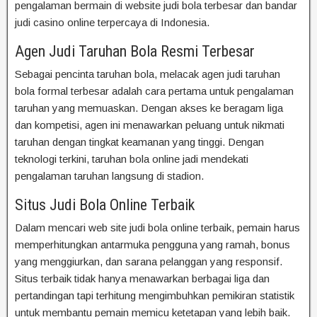
pengalaman bermain di website judi bola terbesar dan bandar
judi casino online terpercaya di Indonesia.
Agen Judi Taruhan Bola Resmi Terbesar
Sebagai pencinta taruhan bola, melacak agen judi taruhan
bola formal terbesar adalah cara pertama untuk pengalaman
taruhan yang memuaskan. Dengan akses ke beragam liga
dan kompetisi, agen ini menawarkan peluang untuk nikmati
taruhan dengan tingkat keamanan yang tinggi. Dengan
teknologi terkini, taruhan bola online jadi mendekati
pengalaman taruhan langsung di stadion.
Situs Judi Bola Online Terbaik
Dalam mencari web site judi bola online terbaik, pemain harus
memperhitungkan antarmuka pengguna yang ramah, bonus
yang menggiurkan, dan sarana pelanggan yang responsif.
Situs terbaik tidak hanya menawarkan berbagai liga dan
pertandingan tapi terhitung mengimbuhkan pemikiran statistik
untuk membantu pemain memicu ketetapan yang lebih baik.