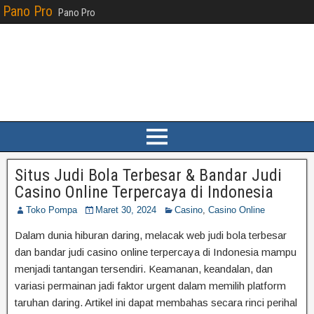
Pano Pro
Pano Pro
Situs Judi Bola Terbesar & Bandar Judi
Casino Online Terpercaya di Indonesia
Toko Pompa
Maret 30, 2024
Casino
,
Casino Online
Dalam dunia hiburan daring, melacak web judi bola terbesar
dan bandar judi casino online terpercaya di Indonesia mampu
menjadi tantangan tersendiri. Keamanan, keandalan, dan
variasi permainan jadi faktor urgent dalam memilih platform
taruhan daring. Artikel ini dapat membahas secara rinci perihal