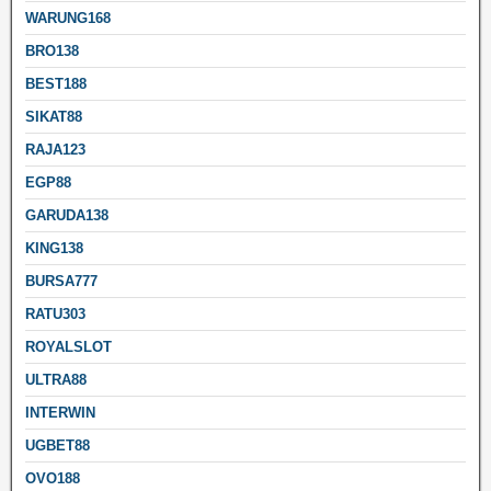
WARUNG168
BRO138
BEST188
SIKAT88
RAJA123
EGP88
GARUDA138
KING138
BURSA777
RATU303
ROYALSLOT
ULTRA88
INTERWIN
UGBET88
OVO188