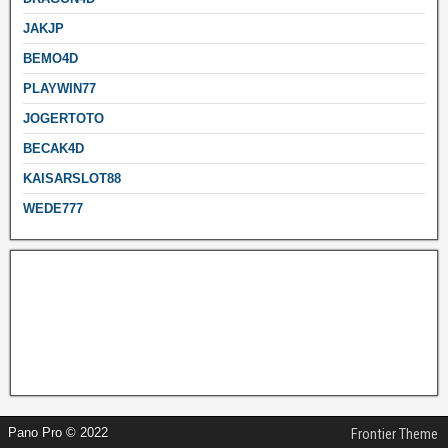
JAKJP
BEMO4D
PLAYWIN77
JOGERTOTO
BECAK4D
KAISARSLOT88
WEDE777
Mega888
Toto Slot4D Login
Mega888 online
Toto4D
Pano Pro © 2022
Frontier Theme