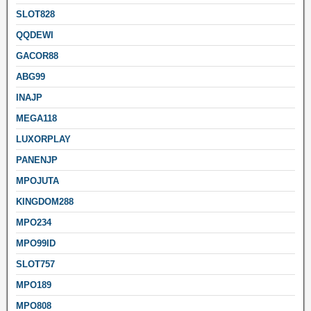
SLOT828
QQDEWI
GACOR88
ABG99
INAJP
MEGA118
LUXORPLAY
PANENJP
MPOJUTA
KINGDOM288
MPO234
MPO99ID
SLOT757
MPO189
MPO808