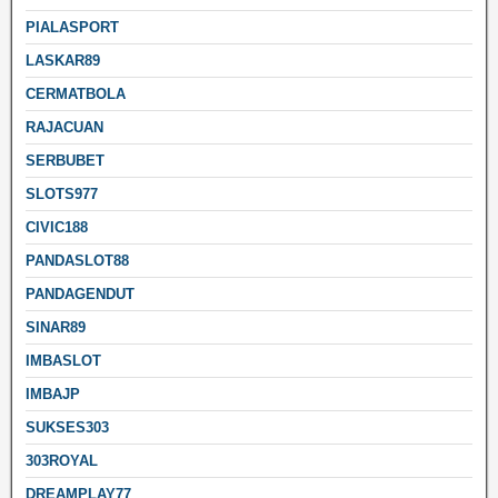
PIALASPORT
LASKAR89
CERMATBOLA
RAJACUAN
SERBUBET
SLOTS977
CIVIC188
PANDASLOT88
PANDAGENDUT
SINAR89
IMBASLOT
IMBAJP
SUKSES303
303ROYAL
DREAMPLAY77