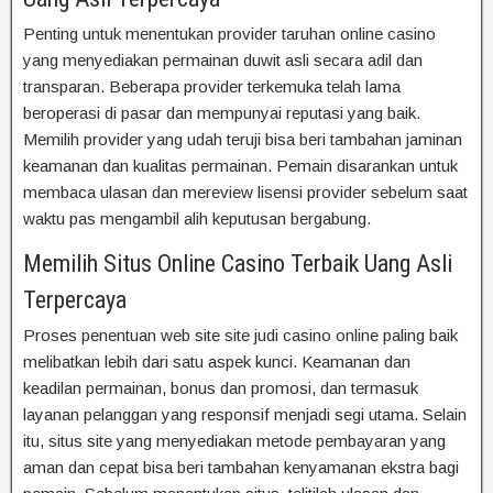
Penting untuk menentukan provider taruhan online casino
yang menyediakan permainan duwit asli secara adil dan
transparan. Beberapa provider terkemuka telah lama
beroperasi di pasar dan mempunyai reputasi yang baik.
Memilih provider yang udah teruji bisa beri tambahan jaminan
keamanan dan kualitas permainan. Pemain disarankan untuk
membaca ulasan dan mereview lisensi provider sebelum saat
waktu pas mengambil alih keputusan bergabung.
Memilih Situs Online Casino Terbaik Uang Asli
Terpercaya
Proses penentuan web site site judi casino online paling baik
melibatkan lebih dari satu aspek kunci. Keamanan dan
keadilan permainan, bonus dan promosi, dan termasuk
layanan pelanggan yang responsif menjadi segi utama. Selain
itu, situs site yang menyediakan metode pembayaran yang
aman dan cepat bisa beri tambahan kenyamanan ekstra bagi