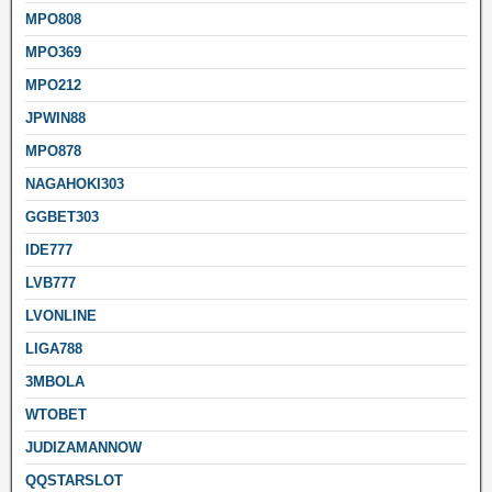
MPO808
MPO369
MPO212
JPWIN88
MPO878
NAGAHOKI303
GGBET303
IDE777
LVB777
LVONLINE
LIGA788
3MBOLA
WTOBET
JUDIZAMANNOW
QQSTARSLOT