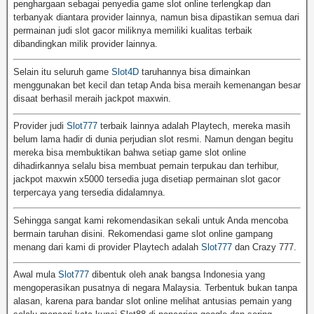
penghargaan sebagai penyedia game slot online terlengkap dan
terbanyak diantara provider lainnya, namun bisa dipastikan semua dari
permainan judi slot gacor miliknya memiliki kualitas terbaik
dibandingkan milik provider lainnya.
Selain itu seluruh game
Slot4D
taruhannya bisa dimainkan
menggunakan bet kecil dan tetap Anda bisa meraih kemenangan besar
disaat berhasil meraih jackpot maxwin.
Provider judi
Slot777
terbaik lainnya adalah Playtech, mereka masih
belum lama hadir di dunia perjudian slot resmi. Namun dengan begitu
mereka bisa membuktikan bahwa setiap game slot online
dihadirkannya selalu bisa membuat pemain terpukau dan terhibur,
jackpot maxwin x5000 tersedia juga disetiap permainan slot gacor
terpercaya yang tersedia didalamnya.
Sehingga sangat kami rekomendasikan sekali untuk Anda mencoba
bermain taruhan disini. Rekomendasi game slot online gampang
menang dari kami di provider Playtech adalah
Slot777
dan Crazy 777.
Awal mula
Slot777
dibentuk oleh anak bangsa Indonesia yang
mengoperasikan pusatnya di negara Malaysia. Terbentuk bukan tanpa
alasan, karena para bandar slot online melihat antusias pemain yang