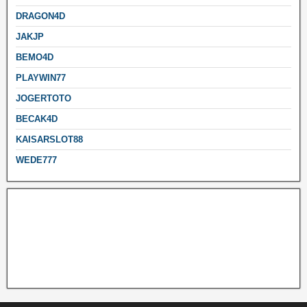
DRAGON4D
JAKJP
BEMO4D
PLAYWIN77
JOGERTOTO
BECAK4D
KAISARSLOT88
WEDE777
Mega888
Toto Slot4D Login
Mega888 online
Toto4D