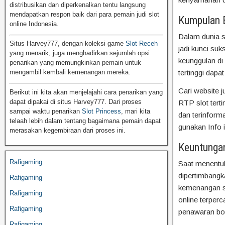
distribusikan dan diperkenalkan tentu langsung
mendapatkan respon baik dari para pemain judi slot
Kumpulan B
online Indonesia.
Dalam dunia s
Situs Harvey777, dengan koleksi game
Slot Receh
jadi kunci su
yang menarik, juga menghadirkan sejumlah opsi
keunggulan di
penarikan yang memungkinkan pemain untuk
mengambil kembali kemenangan mereka.
tertinggi dap
Cari website j
Berikut ini kita akan menjelajahi cara penarikan yang
dapat dipakai di situs Harvey777. Dari proses
RTP slot tert
sampai waktu penarikan
Slot Princess
, mari kita
dan terinform
telaah lebih dalam tentang bagaimana pemain dapat
gunakan Info 
merasakan kegembiraan dari proses ini.
Keuntungan
Rafigaming
Saat menentuka
dipertimbangk
Rafigaming
kemenangan se
Rafigaming
online terper
Rafigaming
penawaran bo
Rafigaming