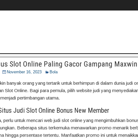
tus Slot Online Paling Gacor Gampang Maxwin
November 16, 2023
Bola
kin banyak orang yang tertarik untuk berhimpun di dalam dunia judi o
n Slot Online. Bagi para pemula, pilih website judi yang menyediak
menjadi pertimbangan utama.
Situs Judi Slot Online Bonus New Member
 perlu untuk mencari web judi slot online yang mengimbuhkan bo
ungkan. Beberapa situs terkemuka menawarkan promo menarik ber
ma hingga persentase tertentu. Manfaatkan promo ini untuk menaikk