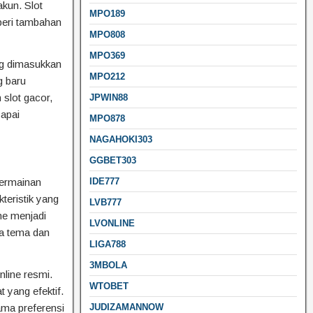
akun. Slot
MPO189
beri tambahan
MPO808
MPO369
ng dimasukkan
MPO212
g baru
slot gacor,
JPWIN88
apai
MPO878
NAGAHOKI303
GGBET303
permainan
IDE777
teristik yang
LVB777
ne menjadi
LVONLINE
ma tema dan
LIGA788
3MBOLA
nline resmi.
WTOBET
 yang efektif.
ama preferensi
JUDIZAMANNOW