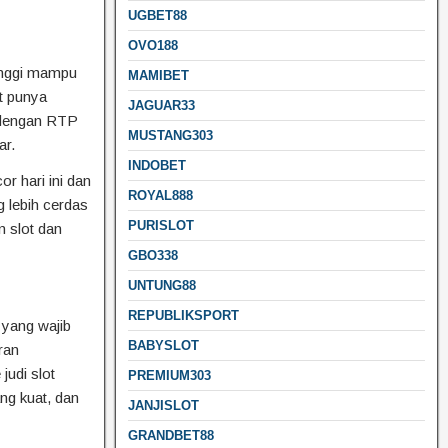
UGBET88
OVO188
tinggi mampu
MAMIBET
t punya
JAGUAR33
 dengan RTP
MUSTANG303
ar.
INDOBET
or hari ini dan
ROYAL888
 lebih cerdas
PURISLOT
 slot dan
GBO338
UNTUNG88
REPUBLIKSPORT
 yang wajib
BABYSLOT
ran
judi slot
PREMIUM303
ng kuat, dan
JANJISLOT
GRANDBET88