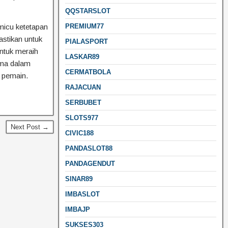
QQSTARSLOT
micu ketetapan
PREMIUM77
astikan untuk
PIALASPORT
ntuk meraih
LASKAR89
tama dalam
CERMATBOLA
 pemain.
RAJACUAN
SERBUBET
SLOTS977
Next Post →
CIVIC188
PANDASLOT88
PANDAGENDUT
SINAR89
IMBASLOT
IMBAJP
SUKSES303