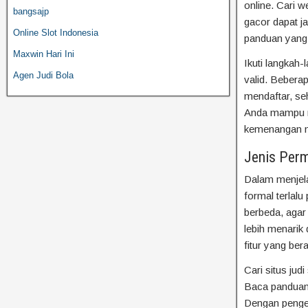
online. Cari 
bangsajp
gacor dapat j
Online Slot Indonesia
panduan yang 
Maxwin Hari Ini
Ikuti langkah
Agen Judi Bola
valid. Bebera
mendaftar, se
Anda mampu n
kemenangan m
Jenis Perm
Dalam menjela
formal terlalu
berbeda, agar
lebih menarik
fitur yang be
Cari situs jud
Baca panduan 
Dengan penget