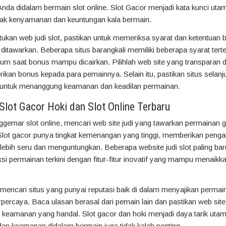
da didalam bermain slot online. Slot Gacor menjadi kata kunci uta
ak kenyamanan dan keuntungan kala bermain.
kan web judi slot, pastikan untuk memeriksa syarat dan ketentuan
itawarkan. Beberapa situs barangkali memiliki beberapa syarat tert
um saat bonus mampu dicairkan. Pilihlah web site yang transparan da
kan bonus kepada para pemainnya. Selain itu, pastikan situs selanj
l untuk menanggung keamanan dan keadilan permainan.
 Slot Gacor Hoki dan Slot Online Terbaru
ggemar slot online, mencari web site judi yang tawarkan permainan 
s. Slot gacor punya tingkat kemenangan yang tinggi, memberikan peng
ebih seru dan menguntungkan. Beberapa website judi slot paling baru
si permainan terkini dengan fitur-fitur inovatif yang mampu menaikk
mencari situs yang punyai reputasi baik di dalam menyajikan permain
rpercaya. Baca ulasan berasal dari pemain lain dan pastikan web site
 keamanan yang handal. Slot gacor dan hoki menjadi daya tarik utama
n keamanan didalam bermain juga tidak kalah penting.