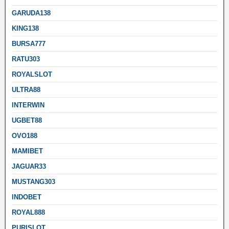
GARUDA138
KING138
BURSA777
RATU303
ROYALSLOT
ULTRA88
INTERWIN
UGBET88
OVO188
MAMIBET
JAGUAR33
MUSTANG303
INDOBET
ROYAL888
PURISLOT