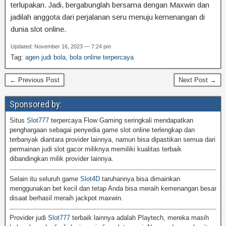
terlupakan. Jadi, bergabunglah bersama dengan Maxwin dan
jadilah anggota dari perjalanan seru menuju kemenangan di
dunia slot online.
Updated: November 16, 2023 — 7:24 pm
Tag:
agen judi bola
,
bola online terpercaya
← Previous Post
Next Post →
Sponsored by:
Situs
Slot777
terpercaya Flow Gaming seringkali mendapatkan
penghargaan sebagai penyedia game slot online terlengkap dan
terbanyak diantara provider lainnya, namun bisa dipastikan semua dari
permainan judi slot gacor miliknya memiliki kualitas terbaik
dibandingkan milik provider lainnya.
Selain itu seluruh game
Slot4D
taruhannya bisa dimainkan
menggunakan bet kecil dan tetap Anda bisa meraih kemenangan besar
disaat berhasil meraih jackpot maxwin.
Provider judi
Slot777
terbaik lainnya adalah Playtech, mereka masih