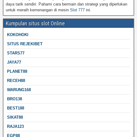
daya tarik sendiri. Pahami cara bermain dan strategi yang diperlukan
untuk meraih kemenangan di mesin
Slot 777
ini.
Kumpulan situs slot Online
KOKOHOKI
SITUS REJEKIBET
STARS77
JAYA77
PLANET88
RECEH88
WARUNG168
BRO138
BEST188
SIKAT88
RAJA123
EGP88