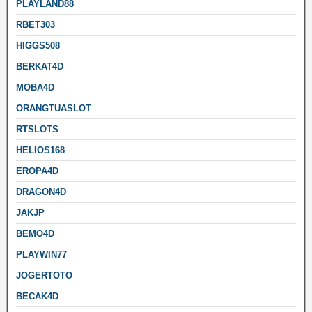
PLAYLAND88
RBET303
HIGGS508
BERKAT4D
MOBA4D
ORANGTUASLOT
RTSLOTS
HELIOS168
EROPA4D
DRAGON4D
JAKJP
BEMO4D
PLAYWIN77
JOGERTOTO
BECAK4D