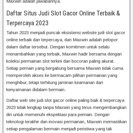
Maxwin adalah jawabannya.
Daftar Situs Judi Slot Gacor Online Terbaik &
Terpercaya 2023
Tahun 2023 menjadi puncak eksistensi website judi slot gacor
online terbaik dan terpercaya, dan Maxwin adalah pelopor
dalam daftar tersebut. Dengan komitmen untuk selalu
menambahkan yang terbaik, Maxwin hadir bersama dengan
koleksi permainan slot terkini dan bocoran paling akurat.
Setiap pemain yang bergabung bersama Maxwin tidak cuma
memperoleh akses ke bermacam pilihan permainan yang
menghibur, tetapi terhitung jaminan keamanan dan
kenyamanan didalam bermain.
Daftar web site judi slot gacor online paling baik & terpercaya
2023 tidak lengkap tanpa Maxwin yang terus mengembangkan
diri untuk memenuhi ekspektasi para pemain. Dengan
teknologi terakhir dan inovasi permainan, Maxwin memastikan
setiap pengalaman bermain menjadi peristiwa yang tak