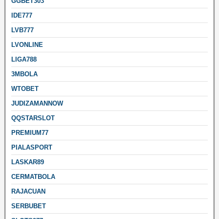
GGBET303
IDE777
LVB777
LVONLINE
LIGA788
3MBOLA
WTOBET
JUDIZAMANNOW
QQSTARSLOT
PREMIUM77
PIALASPORT
LASKAR89
CERMATBOLA
RAJACUAN
SERBUBET