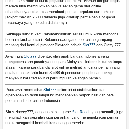
belum lama hadir di dunia perjudian slot resmi. Namun dengan begitu
mereka bisa membuktikan bahwa setiap game slot online
dihadirkannya selalu bisa membuat pemain terpukau dan terhibur,
jackpot maxwin x5000 tersedia juga disetiap permainan slot gacor
terpercaya yang tersedia didalamnya.
Sehingga sangat kami rekomendasikan sekali untuk Anda mencoba
bermain taruhan disini. Rekomendasi game slot online gampang
menang dari kami di provider Playtech adalah
Slot777
dan Crazy 777.
Awal mula
Slot777
dibentuk oleh anak bangsa Indonesia yang
mengoperasikan pusatnya di negara Malaysia. Terbentuk bukan tanpa
alasan, karena para bandar slot online melihat antusias pemain yang
selalu mencari kata kunci Slot88 di pencarian google dan sering
menyebut kata tersebut di perkumpulan kalangan pemain.
Pada awal resmi situs
Slot777
online ini di distribusikan dan
diperkenalkan tentu langsung mendapatkan respon baik dari para
pemain judi slot online Indonesia.
Situs Harvey777, dengan koleksi game
Slot Receh
yang menarik, juga
menghadirkan sejumlah opsi penarikan yang memungkinkan pemain
untuk mengambil kembali kemenangan mereka.