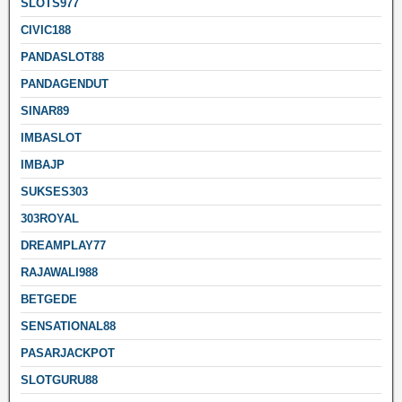
SLOTS977
CIVIC188
PANDASLOT88
PANDAGENDUT
SINAR89
IMBASLOT
IMBAJP
SUKSES303
303ROYAL
DREAMPLAY77
RAJAWALI988
BETGEDE
SENSATIONAL88
PASARJACKPOT
SLOTGURU88