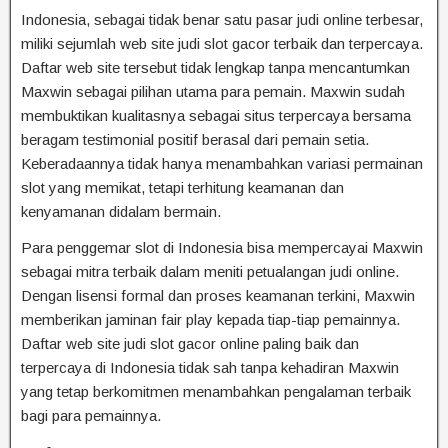
Indonesia, sebagai tidak benar satu pasar judi online terbesar,
miliki sejumlah web site judi slot gacor terbaik dan terpercaya.
Daftar web site tersebut tidak lengkap tanpa mencantumkan
Maxwin sebagai pilihan utama para pemain. Maxwin sudah
membuktikan kualitasnya sebagai situs terpercaya bersama
beragam testimonial positif berasal dari pemain setia.
Keberadaannya tidak hanya menambahkan variasi permainan
slot yang memikat, tetapi terhitung keamanan dan
kenyamanan didalam bermain.
Para penggemar slot di Indonesia bisa mempercayai Maxwin
sebagai mitra terbaik dalam meniti petualangan judi online.
Dengan lisensi formal dan proses keamanan terkini, Maxwin
memberikan jaminan fair play kepada tiap-tiap pemainnya.
Daftar web site judi slot gacor online paling baik dan
terpercaya di Indonesia tidak sah tanpa kehadiran Maxwin
yang tetap berkomitmen menambahkan pengalaman terbaik
bagi para pemainnya.