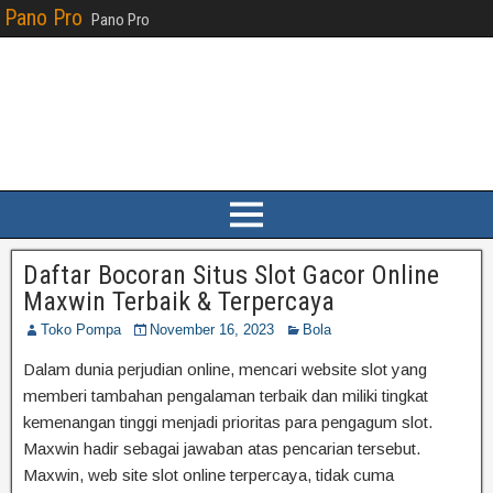
Pano Pro
Pano Pro
Daftar Bocoran Situs Slot Gacor Online
Maxwin Terbaik & Terpercaya
Toko Pompa
November 16, 2023
Bola
Dalam dunia perjudian online, mencari website slot yang
memberi tambahan pengalaman terbaik dan miliki tingkat
kemenangan tinggi menjadi prioritas para pengagum slot.
Maxwin hadir sebagai jawaban atas pencarian tersebut.
Maxwin, web site slot online terpercaya, tidak cuma