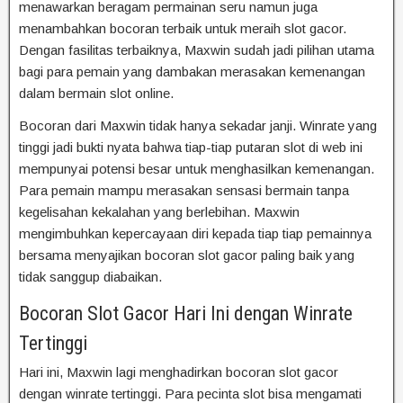
menawarkan beragam permainan seru namun juga
menambahkan bocoran terbaik untuk meraih slot gacor.
Dengan fasilitas terbaiknya, Maxwin sudah jadi pilihan utama
bagi para pemain yang dambakan merasakan kemenangan
dalam bermain slot online.
Bocoran dari Maxwin tidak hanya sekadar janji. Winrate yang
tinggi jadi bukti nyata bahwa tiap-tiap putaran slot di web ini
mempunyai potensi besar untuk menghasilkan kemenangan.
Para pemain mampu merasakan sensasi bermain tanpa
kegelisahan kekalahan yang berlebihan. Maxwin
mengimbuhkan kepercayaan diri kepada tiap tiap pemainnya
bersama menyajikan bocoran slot gacor paling baik yang
tidak sanggup diabaikan.
Bocoran Slot Gacor Hari Ini dengan Winrate
Tertinggi
Hari ini, Maxwin lagi menghadirkan bocoran slot gacor
dengan winrate tertinggi. Para pecinta slot bisa mengamati