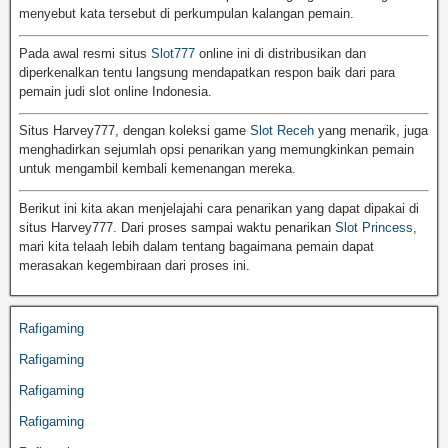
menyebut kata tersebut di perkumpulan kalangan pemain.
Pada awal resmi situs
Slot777
online ini di distribusikan dan
diperkenalkan tentu langsung mendapatkan respon baik dari para
pemain judi slot online Indonesia.
Situs Harvey777, dengan koleksi game
Slot Receh
yang menarik, juga
menghadirkan sejumlah opsi penarikan yang memungkinkan pemain
untuk mengambil kembali kemenangan mereka.
Berikut ini kita akan menjelajahi cara penarikan yang dapat dipakai di
situs Harvey777. Dari proses sampai waktu penarikan
Slot Princess
,
mari kita telaah lebih dalam tentang bagaimana pemain dapat
merasakan kegembiraan dari proses ini.
Rafigaming
Rafigaming
Rafigaming
Rafigaming