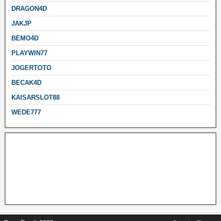
DRAGON4D
JAKJP
BEMO4D
PLAYWIN77
JOGERTOTO
BECAK4D
KAISARSLOT88
WEDE777
Mega888
Toto Slot4D Login
Mega888 online
Toto4D