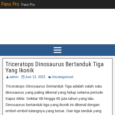
Pano Pro
Pano Pro
Triceratops Dinosaurus Bertanduk Tiga
Yang Ikonik
admin
Juni 13, 2023
Uncategorized
Triceratops Dinosaurus Bertanduk Tiga adalah salah satu
dinosaurus yang paling dikenal yang hidup selama periode
Kapur Akhir. Sekitar 68 hingga 65 juta tahun yang lalu.
Dinosaurus bertanduk tiga yang ikonik ini dikenal dengan
embel-embel tulangnya yang besar. Dan tiga tanduk yang