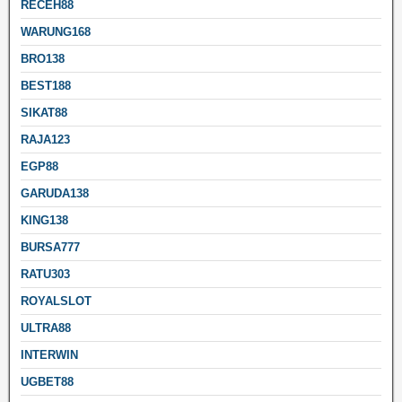
RECEH88
WARUNG168
BRO138
BEST188
SIKAT88
RAJA123
EGP88
GARUDA138
KING138
BURSA777
RATU303
ROYALSLOT
ULTRA88
INTERWIN
UGBET88