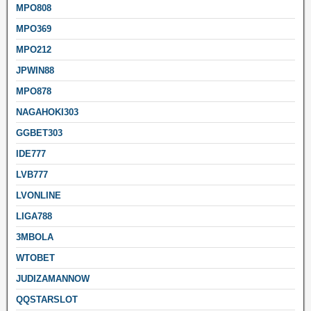
MPO808
MPO369
MPO212
JPWIN88
MPO878
NAGAHOKI303
GGBET303
IDE777
LVB777
LVONLINE
LIGA788
3MBOLA
WTOBET
JUDIZAMANNOW
QQSTARSLOT