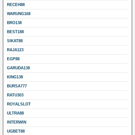
RECEH88
WARUNG168
BRO138
BEST188
SIKAT88
RAJA123
EGP88
GARUDA138
KING138
BURSA777
RATU303
ROYALSLOT
ULTRA88
INTERWIN
UGBET88