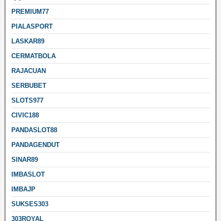
PREMIUM77
PIALASPORT
LASKAR89
CERMATBOLA
RAJACUAN
SERBUBET
SLOTS977
CIVIC188
PANDASLOT88
PANDAGENDUT
SINAR89
IMBASLOT
IMBAJP
SUKSES303
303ROYAL