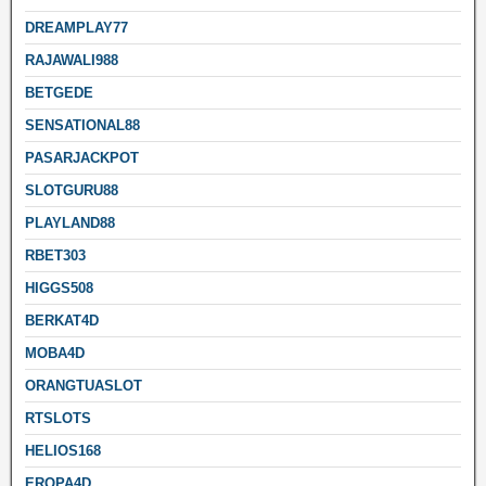
DREAMPLAY77
RAJAWALI988
BETGEDE
SENSATIONAL88
PASARJACKPOT
SLOTGURU88
PLAYLAND88
RBET303
HIGGS508
BERKAT4D
MOBA4D
ORANGTUASLOT
RTSLOTS
HELIOS168
EROPA4D