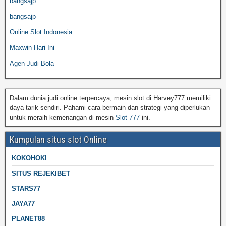
bangsajp
bangsajp
Online Slot Indonesia
Maxwin Hari Ini
Agen Judi Bola
Dalam dunia judi online terpercaya, mesin slot di Harvey777 memiliki
daya tarik sendiri. Pahami cara bermain dan strategi yang diperlukan
untuk meraih kemenangan di mesin
Slot 777
ini.
Kumpulan situs slot Online
KOKOHOKI
SITUS REJEKIBET
STARS77
JAYA77
PLANET88