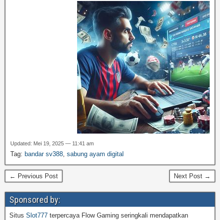
Updated: Mei 19, 2025 — 11:41 am
Tag:
bandar sv388
,
sabung ayam digital
← Previous Post
Next Post →
Sponsored by:
Situs
Slot777
terpercaya Flow Gaming seringkali mendapatkan