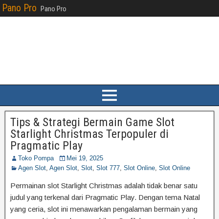
Pano Pro
Pano Pro
Tips & Strategi Bermain Game Slot
Starlight Christmas Terpopuler di
Pragmatic Play
Toko Pompa
Mei 19, 2025
Agen Slot
,
Agen Slot
,
Slot
,
Slot 777
,
Slot Online
,
Slot Online
Permainan slot Starlight Christmas adalah tidak benar satu
judul yang terkenal dari Pragmatic Play. Dengan tema Natal
yang ceria, slot ini menawarkan pengalaman bermain yang