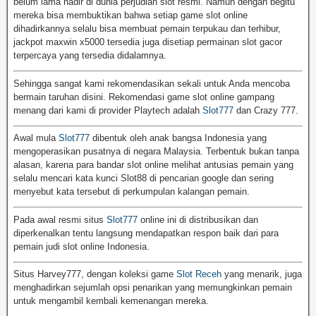
belum lama hadir di dunia perjudian slot resmi. Namun dengan begitu
mereka bisa membuktikan bahwa setiap game slot online
dihadirkannya selalu bisa membuat pemain terpukau dan terhibur,
jackpot maxwin x5000 tersedia juga disetiap permainan slot gacor
terpercaya yang tersedia didalamnya.
Sehingga sangat kami rekomendasikan sekali untuk Anda mencoba
bermain taruhan disini. Rekomendasi game slot online gampang
menang dari kami di provider Playtech adalah
Slot777
dan Crazy 777.
Awal mula
Slot777
dibentuk oleh anak bangsa Indonesia yang
mengoperasikan pusatnya di negara Malaysia. Terbentuk bukan tanpa
alasan, karena para bandar slot online melihat antusias pemain yang
selalu mencari kata kunci Slot88 di pencarian google dan sering
menyebut kata tersebut di perkumpulan kalangan pemain.
Pada awal resmi situs
Slot777
online ini di distribusikan dan
diperkenalkan tentu langsung mendapatkan respon baik dari para
pemain judi slot online Indonesia.
Situs Harvey777, dengan koleksi game
Slot Receh
yang menarik, juga
menghadirkan sejumlah opsi penarikan yang memungkinkan pemain
untuk mengambil kembali kemenangan mereka.