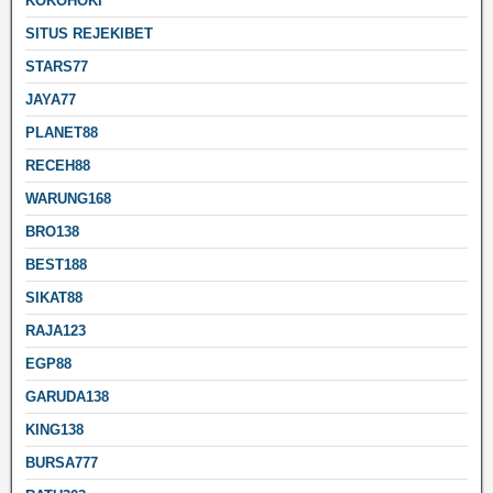
KOKOHOKI
SITUS REJEKIBET
STARS77
JAYA77
PLANET88
RECEH88
WARUNG168
BRO138
BEST188
SIKAT88
RAJA123
EGP88
GARUDA138
KING138
BURSA777