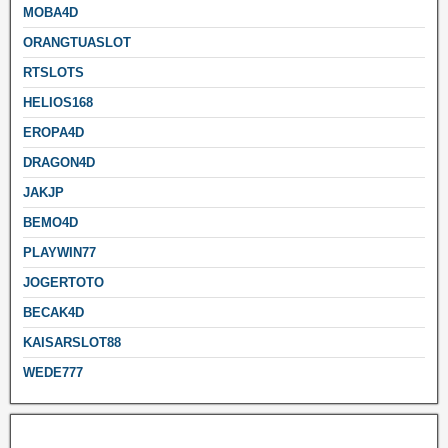
MOBA4D
ORANGTUASLOT
RTSLOTS
HELIOS168
EROPA4D
DRAGON4D
JAKJP
BEMO4D
PLAYWIN77
JOGERTOTO
BECAK4D
KAISARSLOT88
WEDE777
Mega888