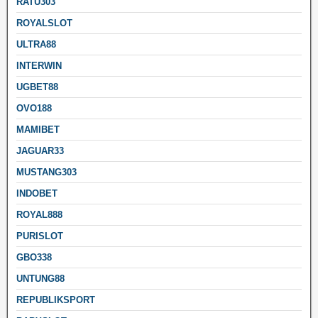
RATU303
ROYALSLOT
ULTRA88
INTERWIN
UGBET88
OVO188
MAMIBET
JAGUAR33
MUSTANG303
INDOBET
ROYAL888
PURISLOT
GBO338
UNTUNG88
REPUBLIKSPORT