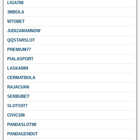
LIGA788
3MBOLA
WTOBET
JUDIZAMANNOW
QQSTARSLOT
PREMIUM77
PIALASPORT
LASKAR89
CERMATBOLA
RAJACUAN
SERBUBET
SLOTS977
CIVIC188
PANDASLOT88
PANDAGENDUT