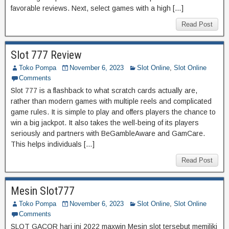
favorable reviews. Next, select games with a high […]
Read Post
Slot 777 Review
Toko Pompa
November 6, 2023
Slot Online
,
Slot Online
Comments
Slot 777 is a flashback to what scratch cards actually are,
rather than modern games with multiple reels and complicated
game rules. It is simple to play and offers players the chance to
win a big jackpot. It also takes the well-being of its players
seriously and partners with BeGambleAware and GamCare.
This helps individuals […]
Read Post
Mesin Slot777
Toko Pompa
November 6, 2023
Slot Online
,
Slot Online
Comments
SLOT GACOR hari ini 2022 maxwin Mesin slot tersebut memiliki