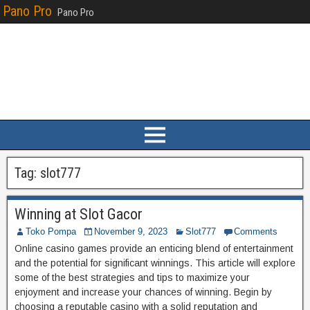
Pano Pro
Pano Pro
Tag:
slot777
Winning at Slot Gacor
Toko Pompa
November 9, 2023
Slot777
Comments
Online casino games provide an enticing blend of entertainment
and the potential for significant winnings. This article will explore
some of the best strategies and tips to maximize your
enjoyment and increase your chances of winning. Begin by
choosing a reputable casino with a solid reputation and