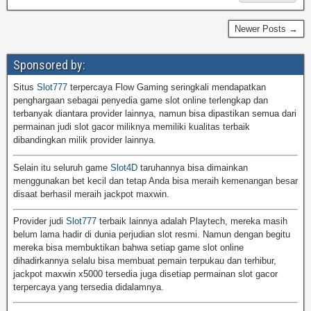
Newer Posts →
Sponsored by:
Situs
Slot777
terpercaya Flow Gaming seringkali mendapatkan
penghargaan sebagai penyedia game slot online terlengkap dan
terbanyak diantara provider lainnya, namun bisa dipastikan semua dari
permainan judi slot gacor miliknya memiliki kualitas terbaik
dibandingkan milik provider lainnya.
Selain itu seluruh game
Slot4D
taruhannya bisa dimainkan
menggunakan bet kecil dan tetap Anda bisa meraih kemenangan besar
disaat berhasil meraih jackpot maxwin.
Provider judi
Slot777
terbaik lainnya adalah Playtech, mereka masih
belum lama hadir di dunia perjudian slot resmi. Namun dengan begitu
mereka bisa membuktikan bahwa setiap game slot online
dihadirkannya selalu bisa membuat pemain terpukau dan terhibur,
jackpot maxwin x5000 tersedia juga disetiap permainan slot gacor
terpercaya yang tersedia didalamnya.