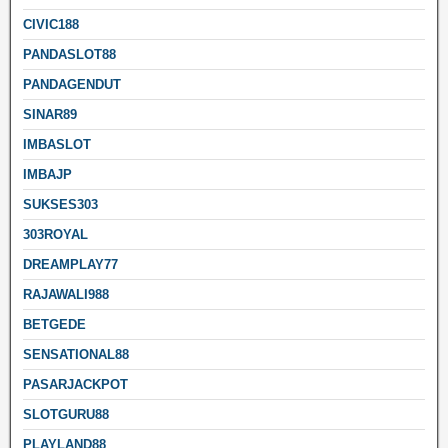
CIVIC188
PANDASLOT88
PANDAGENDUT
SINAR89
IMBASLOT
IMBAJP
SUKSES303
303ROYAL
DREAMPLAY77
RAJAWALI988
BETGEDE
SENSATIONAL88
PASARJACKPOT
SLOTGURU88
PLAYLAND88