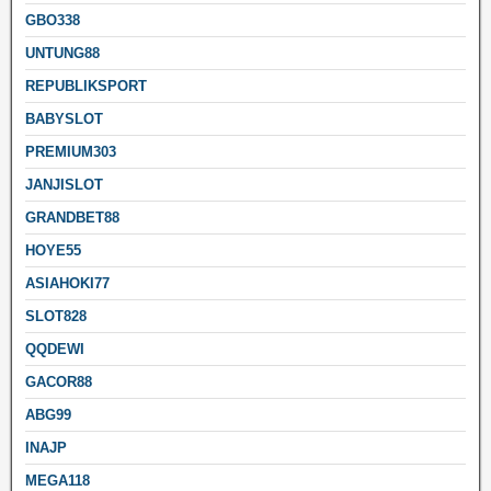
GBO338
UNTUNG88
REPUBLIKSPORT
BABYSLOT
PREMIUM303
JANJISLOT
GRANDBET88
HOYE55
ASIAHOKI77
SLOT828
QQDEWI
GACOR88
ABG99
INAJP
MEGA118