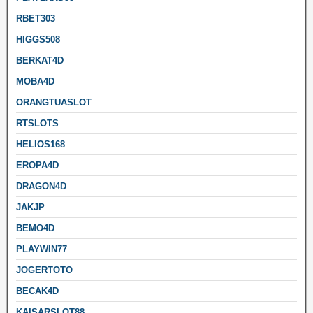
RBET303
HIGGS508
BERKAT4D
MOBA4D
ORANGTUASLOT
RTSLOTS
HELIOS168
EROPA4D
DRAGON4D
JAKJP
BEMO4D
PLAYWIN77
JOGERTOTO
BECAK4D
KAISARSLOT88