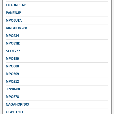
LUXORPLAY
PANENJP
MPOJUTA
KINGDOM288
MPO234
MPO99ID
SLOT757
MPO189
MPO808
MPO369
MPO212
JPWIN88
MPO878
NAGAHOKI303
GGBET303