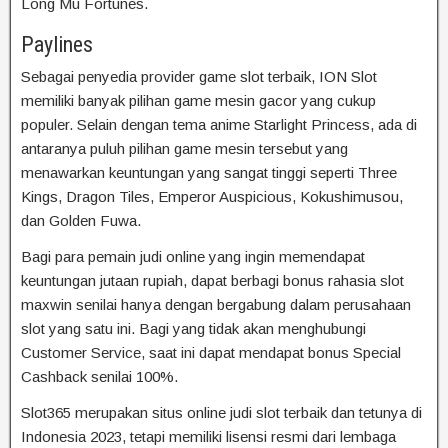
Long Mu Fortunes.
Paylines
Sebagai penyedia provider game slot terbaik, ION Slot
memiliki banyak pilihan game mesin gacor yang cukup
populer. Selain dengan tema anime Starlight Princess, ada di
antaranya puluh pilihan game mesin tersebut yang
menawarkan keuntungan yang sangat tinggi seperti Three
Kings, Dragon Tiles, Emperor Auspicious, Kokushimusou,
dan Golden Fuwa.
Bagi para pemain judi online yang ingin memendapat
keuntungan jutaan rupiah, dapat berbagi bonus rahasia slot
maxwin senilai hanya dengan bergabung dalam perusahaan
slot yang satu ini. Bagi yang tidak akan menghubungi
Customer Service, saat ini dapat mendapat bonus Special
Cashback senilai 100%.
Slot365 merupakan situs online judi slot terbaik dan tetunya di
Indonesia 2023, tetapi memiliki lisensi resmi dari lembaga