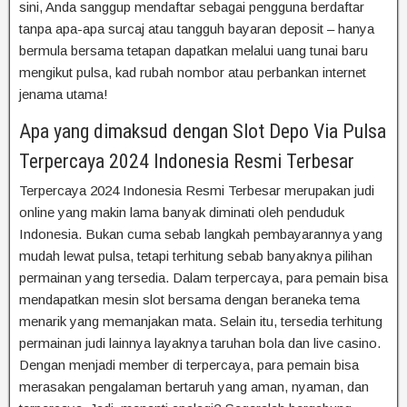
sini, Anda sanggup mendaftar sebagai pengguna berdaftar
tanpa apa-apa surcaj atau tangguh bayaran deposit – hanya
bermula bersama tetapan dapatkan melalui uang tunai baru
mengikut pulsa, kad rubah nombor atau perbankan internet
jenama utama!
Apa yang dimaksud dengan Slot Depo Via Pulsa
Terpercaya 2024 Indonesia Resmi Terbesar
Terpercaya 2024 Indonesia Resmi Terbesar merupakan judi
online yang makin lama banyak diminati oleh penduduk
Indonesia. Bukan cuma sebab langkah pembayarannya yang
mudah lewat pulsa, tetapi terhitung sebab banyaknya pilihan
permainan yang tersedia. Dalam terpercaya, para pemain bisa
mendapatkan mesin slot bersama dengan beraneka tema
menarik yang memanjakan mata. Selain itu, tersedia terhitung
permainan judi lainnya layaknya taruhan bola dan live casino.
Dengan menjadi member di terpercaya, para pemain bisa
merasakan pengalaman bertaruh yang aman, nyaman, dan