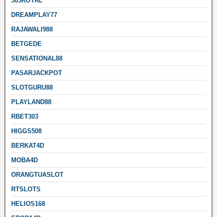
303ROYAL
DREAMPLAY77
RAJAWALI988
BETGEDE
SENSATIONAL88
PASARJACKPOT
SLOTGURU88
PLAYLAND88
RBET303
HIGGS508
BERKAT4D
MOBA4D
ORANGTUASLOT
RTSLOTS
HELIOS168