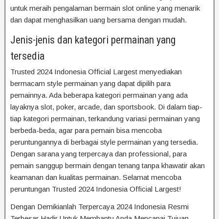
untuk meraih pengalaman bermain slot online yang menarik
dan dapat menghasilkan uang bersama dengan mudah.
Jenis-jenis dan kategori permainan yang
tersedia
Trusted 2024 Indonesia Official Largest menyediakan
bermacam style permainan yang dapat dipilih para
pemainnya. Ada beberapa kategori permainan yang ada
layaknya slot, poker, arcade, dan sportsbook. Di dalam tiap-
tiap kategori permainan, terkandung variasi permainan yang
berbeda-beda, agar para pemain bisa mencoba
peruntungannya di berbagai style permainan yang tersedia.
Dengan sarana yang terpercaya dan professional, para
pemain sanggup bermain dengan tenang tanpa khawatir akan
keamanan dan kualitas permainan. Selamat mencoba
peruntungan Trusted 2024 Indonesia Official Largest!
Dengan Demikianlah Terpercaya 2024 Indonesia Resmi
Terbesar Hadir Untuk Membantu Anda Mencapai Tujuan