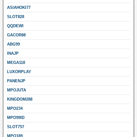
ASIAHOKI77
SLOT828
QQDEWI
GACOR88
ABG99
INAJP
MEGA118
LUXORPLAY
PANENJP
MPOJUTA
KINGDOM288
MPO234
MPO99ID
SLOT757
MPO189