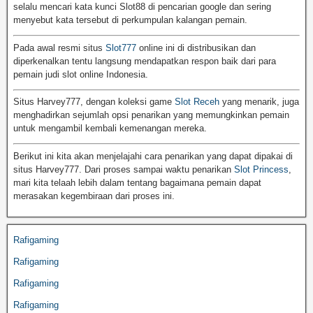
selalu mencari kata kunci Slot88 di pencarian google dan sering
menyebut kata tersebut di perkumpulan kalangan pemain.
Pada awal resmi situs
Slot777
online ini di distribusikan dan
diperkenalkan tentu langsung mendapatkan respon baik dari para
pemain judi slot online Indonesia.
Situs Harvey777, dengan koleksi game
Slot Receh
yang menarik, juga
menghadirkan sejumlah opsi penarikan yang memungkinkan pemain
untuk mengambil kembali kemenangan mereka.
Berikut ini kita akan menjelajahi cara penarikan yang dapat dipakai di
situs Harvey777. Dari proses sampai waktu penarikan
Slot Princess
,
mari kita telaah lebih dalam tentang bagaimana pemain dapat
merasakan kegembiraan dari proses ini.
Rafigaming
Rafigaming
Rafigaming
Rafigaming