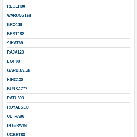
RECEH88
WARUNG168
BRO138
BEST188
SIKAT88
RAJA123
EGP88
GARUDA138
KING138
BURSA777
RATU303
ROYALSLOT
ULTRA88
INTERWIN
UGBET88