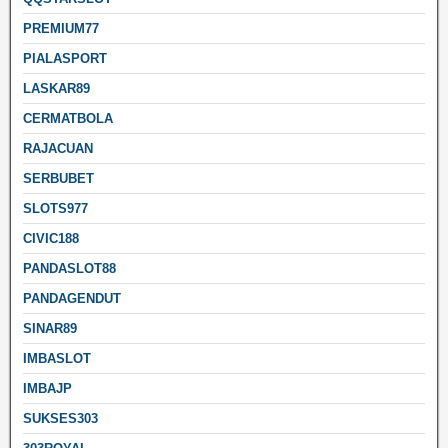
PREMIUM77
PIALASPORT
LASKAR89
CERMATBOLA
RAJACUAN
SERBUBET
SLOTS977
CIVIC188
PANDASLOT88
PANDAGENDUT
SINAR89
IMBASLOT
IMBAJP
SUKSES303