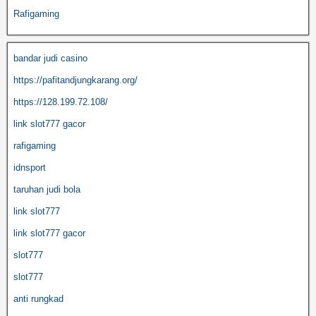
Rafigaming
bandar judi casino
https://pafitandjungkarang.org/
https://128.199.72.108/
link slot777 gacor
rafigaming
idnsport
taruhan judi bola
link slot777
link slot777 gacor
slot777
slot777
anti rungkad