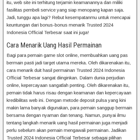
itu, web site ini terhitung terjamin keamanannya dan miliki
fasilitas pembeli service yang siap menopang kapan saja.
Jadi, tunggu apa lagi? Rebut kesempatanmu untuk mencapai
keuntungan dari bonus-bonus menarik Trusted 2024
Indonesia Official Terbesar saat ini juga!
Cara Menarik Uang Hasil Permainan
Bagi para pemain game slot online, membuahkan uang pas
bermain pasti jadi target utama mereka. Oleh dikarenakan itu,
cara menarik duit hasil permainan Trusted 2024 Indonesia
Official Terbesar sangat diinginkan. Dalam dunia perjudian
online, kepercayaan sangatlah penting. Oleh dikarenakan itu,
pemain tidak harus risau dengan keamanan dan kepercayaan
kredibilitas web ini. Dengan metode deposit pulsa yang kini
makin lama banyak digunakan, para pemain sanggup bermain
bersama dengan nyaman dan tenang. Namun, punyai ilmu
tentang langkah menarik uang hasil permainan juga menjadi
perlu sebelum akan pemain mengawali permainan. Jadikan
Trusted 2024 Indonesia Official Terbesar sebagai pilihan