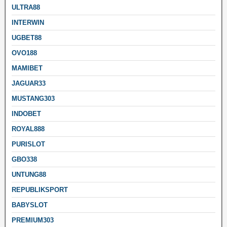
ULTRA88
INTERWIN
UGBET88
OVO188
MAMIBET
JAGUAR33
MUSTANG303
INDOBET
ROYAL888
PURISLOT
GBO338
UNTUNG88
REPUBLIKSPORT
BABYSLOT
PREMIUM303