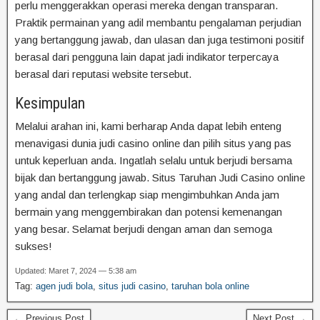
perlu menggerakkan operasi mereka dengan transparan.
Praktik permainan yang adil membantu pengalaman perjudian
yang bertanggung jawab, dan ulasan dan juga testimoni positif
berasal dari pengguna lain dapat jadi indikator terpercaya
berasal dari reputasi website tersebut.
Kesimpulan
Melalui arahan ini, kami berharap Anda dapat lebih enteng
menavigasi dunia judi casino online dan pilih situs yang pas
untuk keperluan anda. Ingatlah selalu untuk berjudi bersama
bijak dan bertanggung jawab. Situs Taruhan Judi Casino online
yang andal dan terlengkap siap mengimbuhkan Anda jam
bermain yang menggembirakan dan potensi kemenangan
yang besar. Selamat berjudi dengan aman dan semoga
sukses!
Updated: Maret 7, 2024 — 5:38 am
Tag:
agen judi bola
,
situs judi casino
,
taruhan bola online
← Previous Post
Next Post →