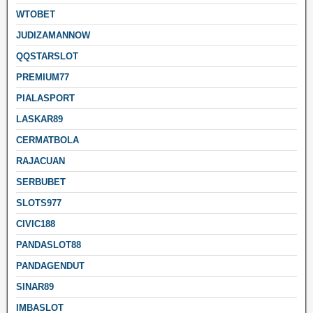
WTOBET
JUDIZAMANNOW
QQSTARSLOT
PREMIUM77
PIALASPORT
LASKAR89
CERMATBOLA
RAJACUAN
SERBUBET
SLOTS977
CIVIC188
PANDASLOT88
PANDAGENDUT
SINAR89
IMBASLOT