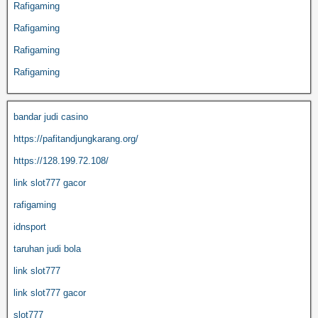
Rafigaming
Rafigaming
Rafigaming
Rafigaming
bandar judi casino
https://pafitandjungkarang.org/
https://128.199.72.108/
link slot777 gacor
rafigaming
idnsport
taruhan judi bola
link slot777
link slot777 gacor
slot777