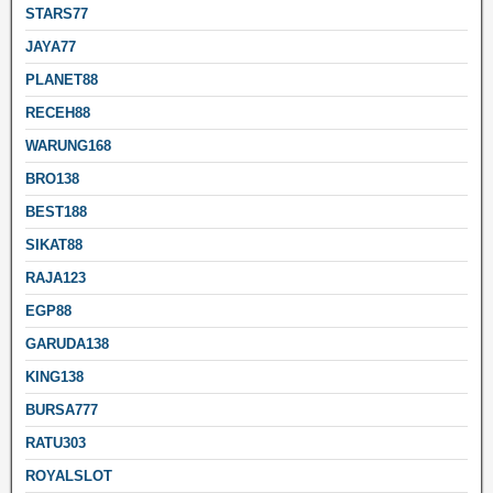
STARS77
JAYA77
PLANET88
RECEH88
WARUNG168
BRO138
BEST188
SIKAT88
RAJA123
EGP88
GARUDA138
KING138
BURSA777
RATU303
ROYALSLOT