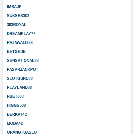
IMBAJP
SUKSES303
303ROYAL
DREAMPLAY77
RAJAWALI988
BETGEDE
SENSATIONAL88
PASARJACKPOT
SLOTGURU88
PLAYLAND88
RBET303
HIGGS508
BERKAT4D
MOBA4D
ORANGTUASLOT