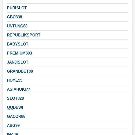
PURISLOT
GBO338
UNTUNG88
REPUBLIKSPORT
BABYSLOT
PREMIUM303
JANJISLOT
GRANDBET88
HOYE55
ASIAHOKI77
SLOT828
QQDEWI
GACOR88
ABG99
INAJP