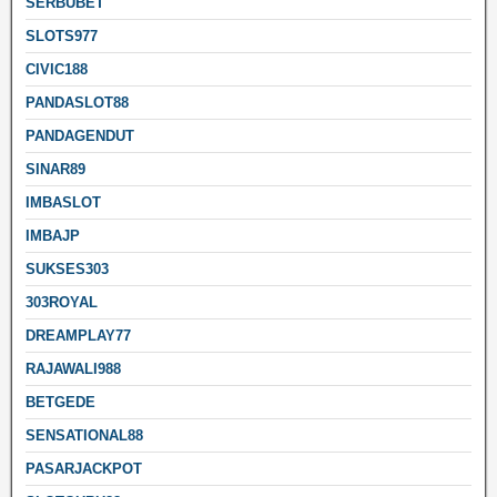
SERBUBET
SLOTS977
CIVIC188
PANDASLOT88
PANDAGENDUT
SINAR89
IMBASLOT
IMBAJP
SUKSES303
303ROYAL
DREAMPLAY77
RAJAWALI988
BETGEDE
SENSATIONAL88
PASARJACKPOT