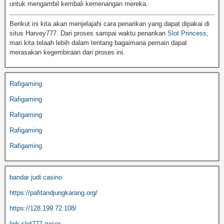
untuk mengambil kembali kemenangan mereka.
Berikut ini kita akan menjelajahi cara penarikan yang dapat dipakai di
situs Harvey777. Dari proses sampai waktu penarikan
Slot Princess
,
mari kita telaah lebih dalam tentang bagaimana pemain dapat
merasakan kegembiraan dari proses ini.
Rafigaming
Rafigaming
Rafigaming
Rafigaming
Rafigaming
bandar judi casino
https://pafitandjungkarang.org/
https://128.199.72.108/
link slot777 gacor