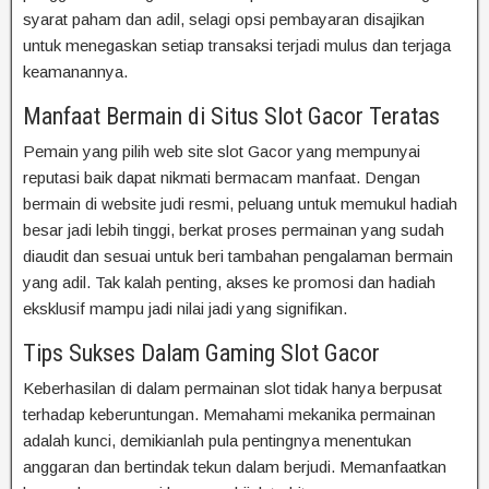
syarat paham dan adil, selagi opsi pembayaran disajikan
untuk menegaskan setiap transaksi terjadi mulus dan terjaga
keamanannya.
Manfaat Bermain di Situs Slot Gacor Teratas
Pemain yang pilih web site slot Gacor yang mempunyai
reputasi baik dapat nikmati bermacam manfaat. Dengan
bermain di website judi resmi, peluang untuk memukul hadiah
besar jadi lebih tinggi, berkat proses permainan yang sudah
diaudit dan sesuai untuk beri tambahan pengalaman bermain
yang adil. Tak kalah penting, akses ke promosi dan hadiah
eksklusif mampu jadi nilai jadi yang signifikan.
Tips Sukses Dalam Gaming Slot Gacor
Keberhasilan di dalam permainan slot tidak hanya berpusat
terhadap keberuntungan. Memahami mekanika permainan
adalah kunci, demikianlah pula pentingnya menentukan
anggaran dan bertindak tekun dalam berjudi. Memanfaatkan