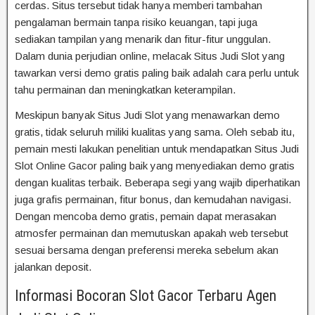
cerdas. Situs tersebut tidak hanya memberi tambahan
pengalaman bermain tanpa risiko keuangan, tapi juga
sediakan tampilan yang menarik dan fitur-fitur unggulan.
Dalam dunia perjudian online, melacak Situs Judi Slot yang
tawarkan versi demo gratis paling baik adalah cara perlu untuk
tahu permainan dan meningkatkan keterampilan.
Meskipun banyak Situs Judi Slot yang menawarkan demo
gratis, tidak seluruh miliki kualitas yang sama. Oleh sebab itu,
pemain mesti lakukan penelitian untuk mendapatkan Situs Judi
Slot Online Gacor paling baik yang menyediakan demo gratis
dengan kualitas terbaik. Beberapa segi yang wajib diperhatikan
juga grafis permainan, fitur bonus, dan kemudahan navigasi.
Dengan mencoba demo gratis, pemain dapat merasakan
atmosfer permainan dan memutuskan apakah web tersebut
sesuai bersama dengan preferensi mereka sebelum akan
jalankan deposit.
Informasi Bocoran Slot Gacor Terbaru Agen