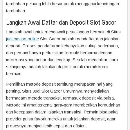
tambahan peluang lebih besar untuk menggapai keuntungan
tambahan.
Langkah Awal Daftar dan Deposit Slot Gacor
Langkah awal untuk mengawali petualangan bermain di Situs
judi casino online
Slot Gacor adalah mendaftar dan jalankan
deposit. Proses pendaftaran kebanyakan cukup sederhana,
dan pemain hanya perlu isikan formulir bersama dengan
informasi yang benar dan lengkap. Setelah mendaftar, cara
selanjutnya adalah lakukan deposit untuk meraih kredit
bermain.
Pemilihan metode deposit terhitung merupakan hal yang
penting. Situs Judi Slot Gacor umumnya menyediakan
bermacam metode transaksi, termasuk deposit via pulsa.
Metode ini amat terkenal gara-gara memberikan kemudahan
dan kecepatan dalam jalankan transaksi. Pemain bisa pakai
provider pulsa favorit mereka untuk jalankan deposit, agar
prosesnya menjadi lebih cepat dan efisien.