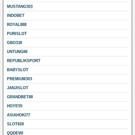
MUSTANG303
INDOBET
ROYAL888
PURISLOT
GBO338
UNTUNG88
REPUBLIKSPORT
BABYSLOT
PREMIUM303
JANJISLOT
GRANDBET88
HOYE55
ASIAHOKI77
SLOT828
QQDEWI