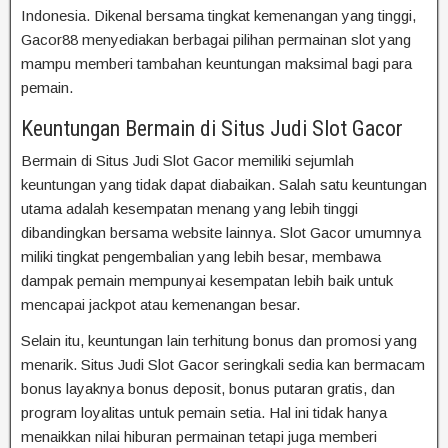
Indonesia. Dikenal bersama tingkat kemenangan yang tinggi,
Gacor88 menyediakan berbagai pilihan permainan slot yang
mampu memberi tambahan keuntungan maksimal bagi para
pemain.
Keuntungan Bermain di Situs Judi Slot Gacor
Bermain di Situs Judi Slot Gacor memiliki sejumlah
keuntungan yang tidak dapat diabaikan. Salah satu keuntungan
utama adalah kesempatan menang yang lebih tinggi
dibandingkan bersama website lainnya. Slot Gacor umumnya
miliki tingkat pengembalian yang lebih besar, membawa
dampak pemain mempunyai kesempatan lebih baik untuk
mencapai jackpot atau kemenangan besar.
Selain itu, keuntungan lain terhitung bonus dan promosi yang
menarik. Situs Judi Slot Gacor seringkali sedia kan bermacam
bonus layaknya bonus deposit, bonus putaran gratis, dan
program loyalitas untuk pemain setia. Hal ini tidak hanya
menaikkan nilai hiburan permainan tetapi juga memberi