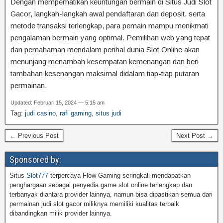
Dengan memperhatikan keuntungan bermain di Situs Judi Slot
Gacor, langkah-langkah awal pendaftaran dan deposit, serta
metode transaksi terlengkap, para pemain mampu menikmati
pengalaman bermain yang optimal. Pemilihan web yang tepat
dan pemahaman mendalam perihal dunia Slot Online akan
menunjang menambah kesempatan kemenangan dan beri
tambahan kesenangan maksimal didalam tiap-tiap putaran
permainan.
Updated: Februari 15, 2024 — 5:15 am
Tag:
judi casino
,
rafi gaming
,
situs judi
← Previous Post
Next Post →
Sponsored by:
Situs
Slot777
terpercaya Flow Gaming seringkali mendapatkan
penghargaan sebagai penyedia game slot online terlengkap dan
terbanyak diantara provider lainnya, namun bisa dipastikan semua dari
permainan judi slot gacor miliknya memiliki kualitas terbaik
dibandingkan milik provider lainnya.