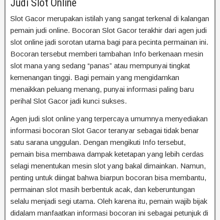
Judi Slot Online
Slot Gacor merupakan istilah yang sangat terkenal di kalangan
pemain judi online. Bocoran Slot Gacor terakhir dari agen judi
slot online jadi sorotan utama bagi para pecinta permainan ini.
Bocoran tersebut memberi tambahan Info berkenaan mesin
slot mana yang sedang “panas” atau mempunyai tingkat
kemenangan tinggi. Bagi pemain yang mengidamkan
menaikkan peluang menang, punyai informasi paling baru
perihal Slot Gacor jadi kunci sukses.
Agen judi slot online yang terpercaya umumnya menyediakan
informasi bocoran Slot Gacor teranyar sebagai tidak benar
satu sarana unggulan. Dengan mengikuti Info tersebut,
pemain bisa membawa dampak ketetapan yang lebih cerdas
selagi menentukan mesin slot yang bakal dimainkan. Namun,
penting untuk diingat bahwa biarpun bocoran bisa membantu,
permainan slot masih berbentuk acak, dan keberuntungan
selalu menjadi segi utama. Oleh karena itu, pemain wajib bijak
didalam manfaatkan informasi bocoran ini sebagai petunjuk di