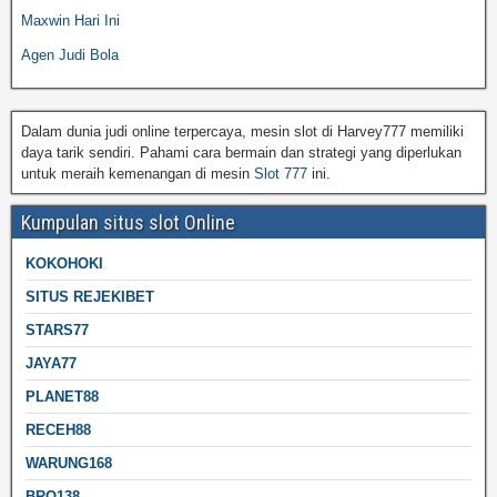
Maxwin Hari Ini
Agen Judi Bola
Dalam dunia judi online terpercaya, mesin slot di Harvey777 memiliki
daya tarik sendiri. Pahami cara bermain dan strategi yang diperlukan
untuk meraih kemenangan di mesin
Slot 777
ini.
Kumpulan situs slot Online
KOKOHOKI
SITUS REJEKIBET
STARS77
JAYA77
PLANET88
RECEH88
WARUNG168
BRO138