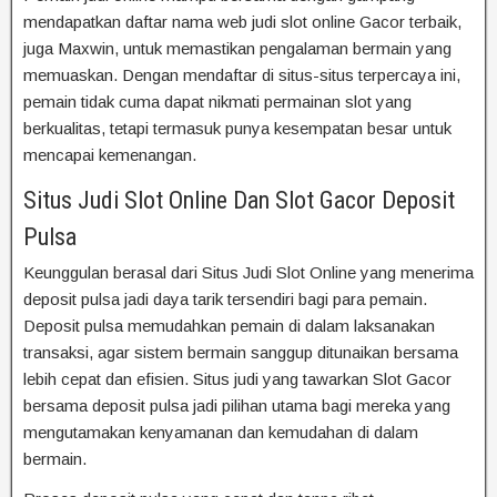
mendapatkan daftar nama web judi slot online Gacor terbaik,
juga Maxwin, untuk memastikan pengalaman bermain yang
memuaskan. Dengan mendaftar di situs-situs terpercaya ini,
pemain tidak cuma dapat nikmati permainan slot yang
berkualitas, tetapi termasuk punya kesempatan besar untuk
mencapai kemenangan.
Situs Judi Slot Online Dan Slot Gacor Deposit
Pulsa
Keunggulan berasal dari Situs Judi Slot Online yang menerima
deposit pulsa jadi daya tarik tersendiri bagi para pemain.
Deposit pulsa memudahkan pemain di dalam laksanakan
transaksi, agar sistem bermain sanggup ditunaikan bersama
lebih cepat dan efisien. Situs judi yang tawarkan Slot Gacor
bersama deposit pulsa jadi pilihan utama bagi mereka yang
mengutamakan kenyamanan dan kemudahan di dalam
bermain.