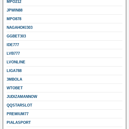
MPO212
JPWIN88
MPO878
NAGAHOKI303
GGBET303
IDE777
LVB777
LVONLINE
LIGA788
3MBOLA
WTOBET
JUDIZAMANNOW
QQSTARSLOT
PREMIUM77
PIALASPORT