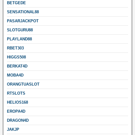
BETGEDE
SENSATIONAL88
PASARJACKPOT
SLOTGURU88
PLAYLAND88
RBET303
HIGGS508
BERKAT4D
MOBA4D
ORANGTUASLOT
RTSLOTS
HELIOS168
EROPA4D
DRAGON4D
JAKJP