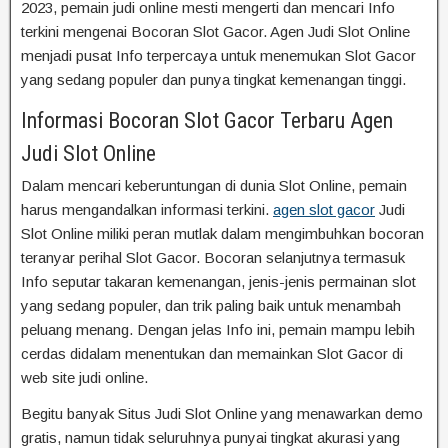
2023, pemain judi online mesti mengerti dan mencari Info
terkini mengenai Bocoran Slot Gacor. Agen Judi Slot Online
menjadi pusat Info terpercaya untuk menemukan Slot Gacor
yang sedang populer dan punya tingkat kemenangan tinggi.
Informasi Bocoran Slot Gacor Terbaru Agen
Judi Slot Online
Dalam mencari keberuntungan di dunia Slot Online, pemain
harus mengandalkan informasi terkini.
agen slot gacor
Judi
Slot Online miliki peran mutlak dalam mengimbuhkan bocoran
teranyar perihal Slot Gacor. Bocoran selanjutnya termasuk
Info seputar takaran kemenangan, jenis-jenis permainan slot
yang sedang populer, dan trik paling baik untuk menambah
peluang menang. Dengan jelas Info ini, pemain mampu lebih
cerdas didalam menentukan dan memainkan Slot Gacor di
web site judi online.
Begitu banyak Situs Judi Slot Online yang menawarkan demo
gratis, namun tidak seluruhnya punyai tingkat akurasi yang