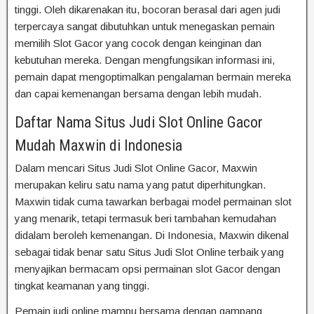
tinggi. Oleh dikarenakan itu, bocoran berasal dari agen judi
terpercaya sangat dibutuhkan untuk menegaskan pemain
memilih Slot Gacor yang cocok dengan keinginan dan
kebutuhan mereka. Dengan mengfungsikan informasi ini,
pemain dapat mengoptimalkan pengalaman bermain mereka
dan capai kemenangan bersama dengan lebih mudah.
Daftar Nama Situs Judi Slot Online Gacor
Mudah Maxwin di Indonesia
Dalam mencari Situs Judi Slot Online Gacor, Maxwin
merupakan keliru satu nama yang patut diperhitungkan.
Maxwin tidak cuma tawarkan berbagai model permainan slot
yang menarik, tetapi termasuk beri tambahan kemudahan
didalam beroleh kemenangan. Di Indonesia, Maxwin dikenal
sebagai tidak benar satu Situs Judi Slot Online terbaik yang
menyajikan bermacam opsi permainan slot Gacor dengan
tingkat keamanan yang tinggi.
Pemain judi online mampu bersama dengan gampang