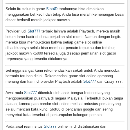
Selain itu seluruh game
Slot4D
taruhannya bisa dimainkan
menggunakan bet kecil dan tetap Anda bisa meraih kemenangan besar
disaat berhasil meraih jackpot maxwin.
Provider judi
Slot777
terbaik lainnya adalah Playtech, mereka masih
belum lama hadir di dunia perjudian slot resmi. Namun dengan begitu
mereka bisa membuktikan bahwa setiap game slot online
dihadirkannya selalu bisa membuat pemain terpukau dan terhibur,
jackpot maxwin x5000 tersedia juga disetiap permainan slot gacor
terpercaya yang tersedia didalamnya.
Sehingga sangat kami rekomendasikan sekali untuk Anda mencoba
bermain taruhan disini. Rekomendasi game slot online gampang
menang dari kami di provider Playtech adalah
Slot777
dan Crazy 777.
Awal mula
Slot777
dibentuk oleh anak bangsa Indonesia yang
mengoperasikan pusatnya di negara Malaysia. Terbentuk bukan tanpa
alasan, karena para bandar slot online melihat antusias pemain yang
selalu mencari kata kunci Slot88 di pencarian google dan sering
menyebut kata tersebut di perkumpulan kalangan pemain.
Pada awal resmi situs
Slot777
online ini di distribusikan dan