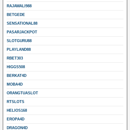
RAJAWALI988
BETGEDE
SENSATIONAL88
PASARJACKPOT
SLOTGURU88
PLAYLAND88
RBET303
HIGGS508
BERKAT4D
MOBA4D
ORANGTUASLOT
RTSLOTS
HELIOS168
EROPA4D
DRAGON4D