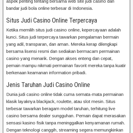
aspek penting tentang bersama web site judi casino dan
bandar judi bola online terbesar di Indonesia.
Situs Judi Casino Online Terpercaya
Ketika memilih situs judi casino online, kepercayaan adalah
kunci. Situs judi terpercaya tawarkan pengalaman bermain
yang adil, transparan, dan aman. Mereka kerap dilengkapi
bersama lisensi resmi dan sediakan bermacam permainan
casino yang menarik. Dengan akses enteng dan cepat,
pemain mampu nikmati permainan favorit mereka tanpa kuatir
berkenaan keamanan information pribadi.
Jenis Taruhan Judi Casino Online
Dunia judi casino online tidak cuma semata-mata permainan
klasik layaknya blackjack, roulette, atau slot mesin. Situs
terbesar tawarkan beragam model taruhan, terhitung live
casino bersama dealer sungguhan. Pemain dapat merasakan
sensasi kasino fisik tanpa meninggalkan kenyamanan rumah.
Dengan teknologi canggih, streaming segera memungkinkan