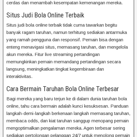
cerdas dan menambah kesempatan kemenangan mereka.
Situs Judi Bola Online Terbaik
Situs judi bola online terbaik tidak cuma tawarkan begitu
banyak ragam taruhan, namun terhitung sediakan antarmuka
yang ramah pengguna dan responsif. Pemain bisa dengan
enteng menavigasi situs, memasang taruhan, dan mengelola
akun mereka. Fitur live streaming pertandingan
memungkinkan pemain memandang pertandingan secara
langsung, meningkatkan tingkat kegembiraan dan
interaktivitas.
Cara Bermain Taruhan Bola Online Terbesar
Bagi mereka yang baru terjun ke di dalam dunia taruhan bola
online, tahu cara bermain adalah kunci kesuksesan. Panduan
langkah-demi-langkah berkenaan langkah memasang taruhan,
membaca odds, dan kiat taruhan sanggup menopang pemain
mengoptimalkan pengalaman mereka. Agen terbesar sering
sediakan pertolongan pelanggan 24/7 untuk menolong pemain