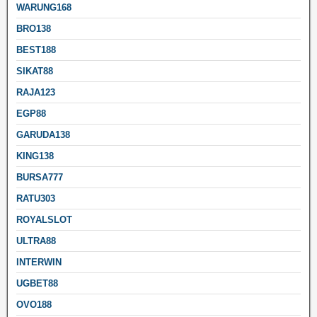
WARUNG168
BRO138
BEST188
SIKAT88
RAJA123
EGP88
GARUDA138
KING138
BURSA777
RATU303
ROYALSLOT
ULTRA88
INTERWIN
UGBET88
OVO188