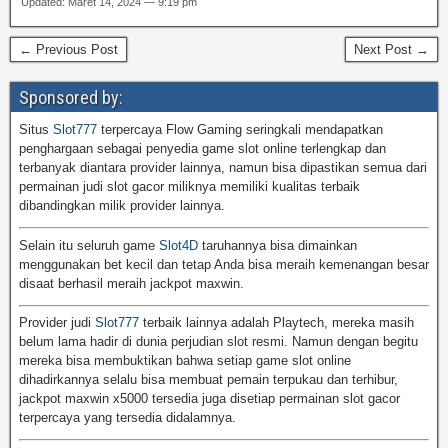
Updated: Maret 14, 2024 — 9:19 pm
← Previous Post
Next Post →
Sponsored by:
Situs
Slot777
terpercaya Flow Gaming seringkali mendapatkan
penghargaan sebagai penyedia game slot online terlengkap dan
terbanyak diantara provider lainnya, namun bisa dipastikan semua dari
permainan judi slot gacor miliknya memiliki kualitas terbaik
dibandingkan milik provider lainnya.
Selain itu seluruh game
Slot4D
taruhannya bisa dimainkan
menggunakan bet kecil dan tetap Anda bisa meraih kemenangan besar
disaat berhasil meraih jackpot maxwin.
Provider judi
Slot777
terbaik lainnya adalah Playtech, mereka masih
belum lama hadir di dunia perjudian slot resmi. Namun dengan begitu
mereka bisa membuktikan bahwa setiap game slot online
dihadirkannya selalu bisa membuat pemain terpukau dan terhibur,
jackpot maxwin x5000 tersedia juga disetiap permainan slot gacor
terpercaya yang tersedia didalamnya.