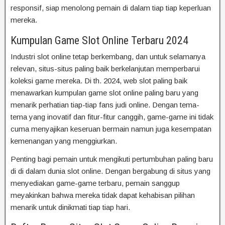
responsif, siap menolong pemain di dalam tiap tiap keperluan
mereka.
Kumpulan Game Slot Online Terbaru 2024
Industri slot online tetap berkembang, dan untuk selamanya
relevan, situs-situs paling baik berkelanjutan memperbarui
koleksi game mereka. Di th. 2024, web slot paling baik
menawarkan kumpulan game slot online paling baru yang
menarik perhatian tiap-tiap fans judi online. Dengan tema-
tema yang inovatif dan fitur-fitur canggih, game-game ini tidak
cuma menyajikan keseruan bermain namun juga kesempatan
kemenangan yang menggiurkan.
Penting bagi pemain untuk mengikuti pertumbuhan paling baru
di di dalam dunia slot online. Dengan bergabung di situs yang
menyediakan game-game terbaru, pemain sanggup
meyakinkan bahwa mereka tidak dapat kehabisan pilihan
menarik untuk dinikmati tiap tiap hari.