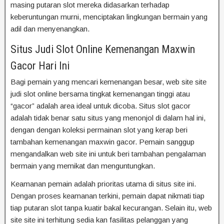
masing putaran slot mereka didasarkan terhadap
keberuntungan murni, menciptakan lingkungan bermain yang
adil dan menyenangkan.
Situs Judi Slot Online Kemenangan Maxwin
Gacor Hari Ini
Bagi pemain yang mencari kemenangan besar, web site site
judi slot online bersama tingkat kemenangan tinggi atau
“gacor” adalah area ideal untuk dicoba. Situs slot gacor
adalah tidak benar satu situs yang menonjol di dalam hal ini,
dengan dengan koleksi permainan slot yang kerap beri
tambahan kemenangan maxwin gacor. Pemain sanggup
mengandalkan web site ini untuk beri tambahan pengalaman
bermain yang memikat dan menguntungkan.
Keamanan pemain adalah prioritas utama di situs site ini.
Dengan proses keamanan terkini, pemain dapat nikmati tiap
tiap putaran slot tanpa kuatir bakal kecurangan. Selain itu, web
site site ini terhitung sedia kan fasilitas pelanggan yang