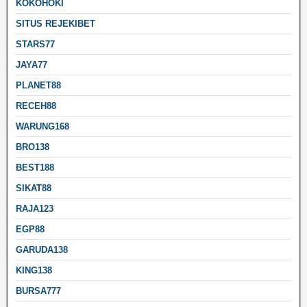
KOKOHOKI
SITUS REJEKIBET
STARS77
JAYA77
PLANET88
RECEH88
WARUNG168
BRO138
BEST188
SIKAT88
RAJA123
EGP88
GARUDA138
KING138
BURSA777