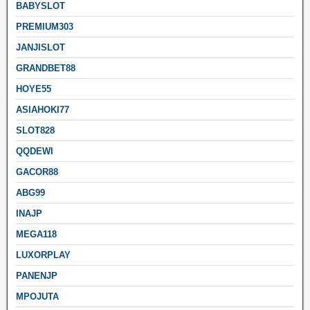
BABYSLOT
PREMIUM303
JANJISLOT
GRANDBET88
HOYE55
ASIAHOKI77
SLOT828
QQDEWI
GACOR88
ABG99
INAJP
MEGA118
LUXORPLAY
PANENJP
MPOJUTA