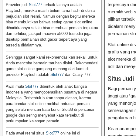
terpercaya da
Provider judi
Slot777
terbaik lainnya adalah
Playtech, mereka masih belum lama hadir di dunia
memilih web si
perjudian slot resmi. Namun dengan begitu mereka
pilihan terbai
bisa membuktikan bahwa setiap game slot online
didalam menye
dihadirkannya selalu bisa membuat pemain terpukau
permainan slo
dan terhibur, jackpot maxwin x5000 tersedia juga
disetiap permainan slot gacor terpercaya yang
Slot online d
tersedia didalamnya.
grafis yang me
Sehingga sangat kami rekomendasikan sekali untuk
slot mereka d
Anda mencoba bermain taruhan disini. Rekomendasi
adil dan meny
game slot online gampang menang dari kami di
provider Playtech adalah
Slot777
dan Crazy 777.
Situs Judi
Awal mula
Slot777
dibentuk oleh anak bangsa
Bagi pemain y
Indonesia yang mengoperasikan pusatnya di negara
tinggi atau “g
Malaysia. Terbentuk bukan tanpa alasan, karena
yang menonjol
para bandar slot online melihat antusias pemain
yang selalu mencari kata kunci Slot88 di pencarian
kemenangan m
google dan sering menyebut kata tersebut di
pengalaman b
perkumpulan kalangan pemain.
Keamanan pema
Pada awal resmi situs
Slot777
online ini di
pemain sanggup