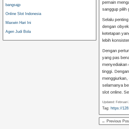
pemain mengak
bangsajp
sanggup pilih
Online Slot Indonesia
Selalu pentin
Maxwin Hari Ini
dengan obyek
Agen Judi Bola
ketetapan yan
lebih konsiste
Dengan pertumb
yang pas benar
menyediakan d
tinggi. Dengan
menggiurkan, 
selamanya ber
slot online. S
Updated: Februari
Tag:
https://128
← Previous Pos