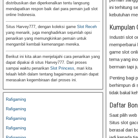
distribusikan dan diperkenalkan tentu langsung
ini terhitung 
mendapatkan respon baik dari para pemain judi slot
kebutuhan me
online Indonesia.
Kumpulan G
Situs Harvey777, dengan koleksi game
Slot Receh
yang menarik, juga menghadirkan sejumlah opsi
Industri slot 
penarikan yang memungkinkan pemain untuk
mengambil kembali kemenangan mereka.
memperbarui k
game slot onli
Berikut ini kita akan menjelajahi cara penarikan yang
tema yang inov
dapat dipakai di situs Harvey777. Dari proses
bermain tapi
sampai waktu penarikan
Slot Princess
, mari kita
telaah lebih dalam tentang bagaimana pemain dapat
Penting bagi p
merasakan kegembiraan dari proses ini.
berhimpun di 
tidak bakal keh
Rafigaming
Daftar Bon
Rafigaming
Saat pilih web
Rafigaming
Situs slot ga
Rafigaming
berasal dari 
jadi kepada ti
Rafigaming