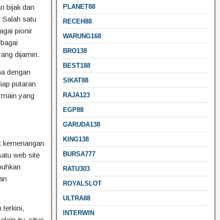
n bijak dan
PLANET88
. Salah satu
RECEH88
agai pionir
WARUNG168
rbagai
BRO138
ang dijamin.
BEST188
ma dengan
SIKAT88
iap putaran
ermain yang
RAJA123
EGP88
GARUDA138
KING138
at kemenangan
BURSA777
satu web site
mbuhkan
RATU303
an
ROYALSLOT
ULTRA88
terkini,
INTERWIN
ain itu, situs