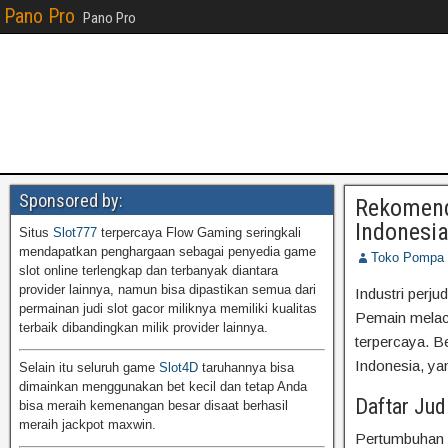
Pano Pro
Pano Pro
Sponsored by:
Rekomenda
Indonesi
Situs
Slot777
terpercaya Flow Gaming seringkali
mendapatkan penghargaan sebagai penyedia game
Toko Pompa
slot online terlengkap dan terbanyak diantara
provider lainnya, namun bisa dipastikan semua dari
Industri perju
permainan judi slot gacor miliknya memiliki kualitas
Pemain melaca
terbaik dibandingkan milik provider lainnya.
terpercaya. Be
Indonesia, ya
Selain itu seluruh game
Slot4D
taruhannya bisa
dimainkan menggunakan bet kecil dan tetap Anda
Daftar Jud
bisa meraih kemenangan besar disaat berhasil
meraih jackpot maxwin.
Pertumbuhan i