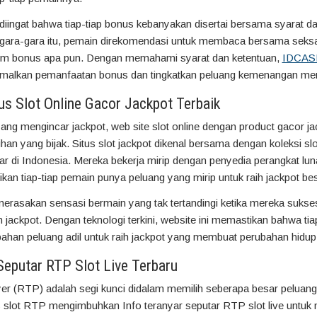
diingat bahwa tiap-tiap bonus kebanyakan disertai bersama syarat d
h gara-gara itu, pemain direkomendasi untuk membaca bersama sek
im bonus apa pun. Dengan memahami syarat dan ketentuan,
IDCAS
imalkan pemanfaatan bonus dan tingkatkan peluang kemenangan me
us Slot Online Gacor Jackpot Terbaik
ang mengincar jackpot, web site slot online dengan product gacor ja
lihan yang bijak. Situs slot jackpot dikenal bersama dengan koleksi sl
sar di Indonesia. Mereka bekerja mirip dengan penyedia perangkat lu
an tiap-tiap pemain punya peluang yang mirip untuk raih jackpot bes
erasakan sensasi bermain yang tak tertandingi ketika mereka sukse
ackpot. Dengan teknologi terkini, website ini memastikan bahwa tiap
han peluang adil untuk raih jackpot yang membuat perubahan hidup
Seputar RTP Slot Live Terbaru
yer (RTP) adalah segi kunci didalam memilih seberapa besar peluan
 slot RTP mengimbuhkan Info teranyar seputar RTP slot live untuk