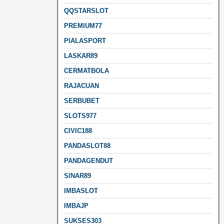
QQSTARSLOT
PREMIUM77
PIALASPORT
LASKAR89
CERMATBOLA
RAJACUAN
SERBUBET
SLOTS977
CIVIC188
PANDASLOT88
PANDAGENDUT
SINAR89
IMBASLOT
IMBAJP
SUKSES303