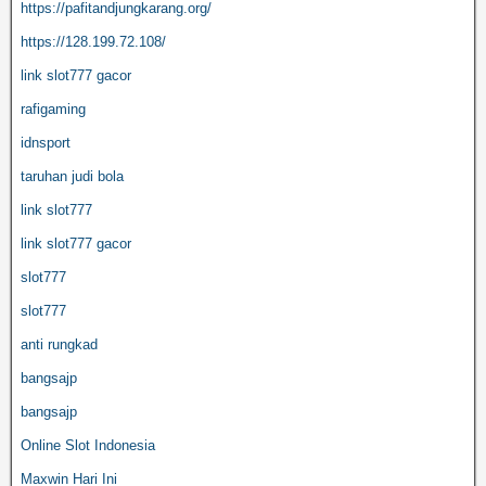
https://pafitandjungkarang.org/
https://128.199.72.108/
link slot777 gacor
rafigaming
idnsport
taruhan judi bola
link slot777
link slot777 gacor
slot777
slot777
anti rungkad
bangsajp
bangsajp
Online Slot Indonesia
Maxwin Hari Ini