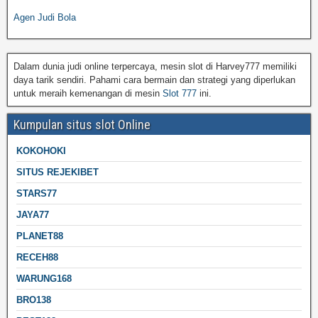
Agen Judi Bola
Dalam dunia judi online terpercaya, mesin slot di Harvey777 memiliki
daya tarik sendiri. Pahami cara bermain dan strategi yang diperlukan
untuk meraih kemenangan di mesin
Slot 777
ini.
Kumpulan situs slot Online
KOKOHOKI
SITUS REJEKIBET
STARS77
JAYA77
PLANET88
RECEH88
WARUNG168
BRO138