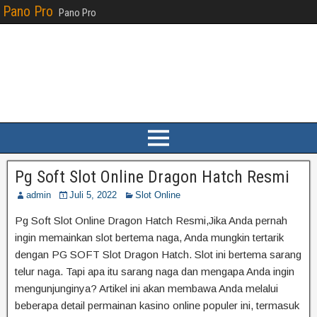
Pano Pro
Pano Pro
Pg Soft Slot Online Dragon Hatch Resmi
admin
Juli 5, 2022
Slot Online
Pg Soft Slot Online Dragon Hatch Resmi,Jika Anda pernah
ingin memainkan slot bertema naga, Anda mungkin tertarik
dengan PG SOFT Slot Dragon Hatch. Slot ini bertema sarang
telur naga. Tapi apa itu sarang naga dan mengapa Anda ingin
mengunjunginya? Artikel ini akan membawa Anda melalui
beberapa detail permainan kasino online populer ini, termasuk