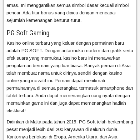
emas. Ini menggantikan semua simbol dasar kecuali simbol
pencar. Ada fitur bonus yang dipicu dengan mencapai
sejumlah kemenangan berturut-turut.
PG Soft Gaming
Kasino online terbaru yang keluar dengan permainan baru
adalah PG SOFT. Dengan antarmuka modern dan grafik serta
efek suara yang memukau, kasino baru ini menawarkan
pengalaman bermain yang luar biasa. Banyak pemain di Asia
telah membuat nama untuk dirinya sendiri dengan kasino
online yang inovatif ini. Pemain dapat menikmati
permainannya di semua perangkat, termasuk smartphone dan
tablet terbaru. Anda dapat memenangkan uang nyata dengan
memainkan game ini dan juga dapat memenangkan hadiah
eksklusif!
Didirikan di Malta pada tahun 2015, PG Soft telah berkembang
pesat menjadi lebih dari 200 karyawan di seluruh dunia.
Kantornya berlokasi di Eropa, Amerika Utara, dan Asia.