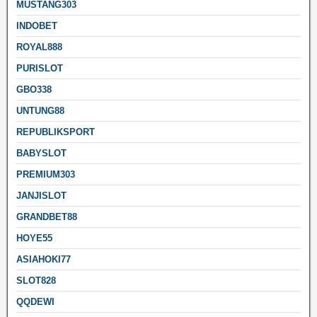
MUSTANG303
INDOBET
ROYAL888
PURISLOT
GBO338
UNTUNG88
REPUBLIKSPORT
BABYSLOT
PREMIUM303
JANJISLOT
GRANDBET88
HOYE55
ASIAHOKI77
SLOT828
QQDEWI