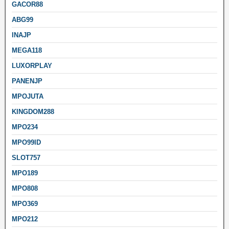
GACOR88
ABG99
INAJP
MEGA118
LUXORPLAY
PANENJP
MPOJUTA
KINGDOM288
MPO234
MPO99ID
SLOT757
MPO189
MPO808
MPO369
MPO212