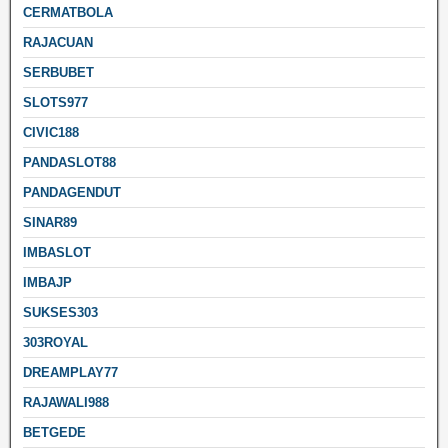
CERMATBOLA
RAJACUAN
SERBUBET
SLOTS977
CIVIC188
PANDASLOT88
PANDAGENDUT
SINAR89
IMBASLOT
IMBAJP
SUKSES303
303ROYAL
DREAMPLAY77
RAJAWALI988
BETGEDE