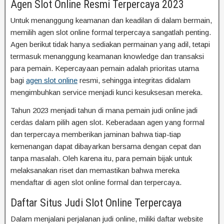
Agen Slot Online Resmi Terpercaya 2023
Untuk menanggung keamanan dan keadilan di dalam bermain,
memilih agen slot online formal terpercaya sangatlah penting.
Agen berikut tidak hanya sediakan permainan yang adil, tetapi
termasuk menanggung keamanan knowledge dan transaksi
para pemain. Kepercayaan pemain adalah prioritas utama
bagi
agen slot online
resmi, sehingga integritas didalam
mengimbuhkan service menjadi kunci kesuksesan mereka.
Tahun 2023 menjadi tahun di mana pemain judi online jadi
cerdas dalam pilih agen slot. Keberadaan agen yang formal
dan terpercaya memberikan jaminan bahwa tiap-tiap
kemenangan dapat dibayarkan bersama dengan cepat dan
tanpa masalah. Oleh karena itu, para pemain bijak untuk
melaksanakan riset dan memastikan bahwa mereka
mendaftar di agen slot online formal dan terpercaya.
Daftar Situs Judi Slot Online Terpercaya
Dalam menjalani perjalanan judi online, miliki daftar website