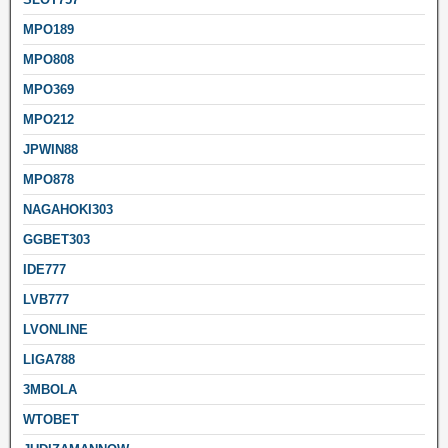
MPO189
MPO808
MPO369
MPO212
JPWIN88
MPO878
NAGAHOKI303
GGBET303
IDE777
LVB777
LVONLINE
LIGA788
3MBOLA
WTOBET