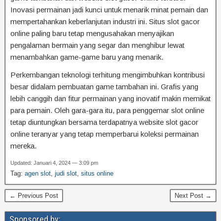
Inovasi permainan jadi kunci untuk menarik minat pemain dan
mempertahankan keberlanjutan industri ini. Situs slot gacor
online paling baru tetap mengusahakan menyajikan
pengalaman bermain yang segar dan menghibur lewat
menambahkan game-game baru yang menarik.
Perkembangan teknologi terhitung mengimbuhkan kontribusi
besar didalam pembuatan game tambahan ini. Grafis yang
lebih canggih dan fitur permainan yang inovatif makin memikat
para pemain. Oleh gara-gara itu, para penggemar slot online
tetap diuntungkan bersama terdapatnya website slot gacor
online teranyar yang tetap memperbarui koleksi permainan
mereka.
Updated: Januari 4, 2024 — 3:09 pm
Tag:
agen slot
,
judi slot
,
situs online
← Previous Post
Next Post →
Sponsored by: