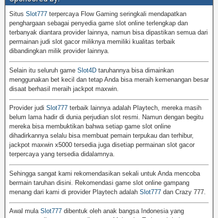
Situs
Slot777
terpercaya Flow Gaming seringkali mendapatkan
penghargaan sebagai penyedia game slot online terlengkap dan
terbanyak diantara provider lainnya, namun bisa dipastikan semua dari
permainan judi slot gacor miliknya memiliki kualitas terbaik
dibandingkan milik provider lainnya.
Selain itu seluruh game
Slot4D
taruhannya bisa dimainkan
menggunakan bet kecil dan tetap Anda bisa meraih kemenangan besar
disaat berhasil meraih jackpot maxwin.
Provider judi
Slot777
terbaik lainnya adalah Playtech, mereka masih
belum lama hadir di dunia perjudian slot resmi. Namun dengan begitu
mereka bisa membuktikan bahwa setiap game slot online
dihadirkannya selalu bisa membuat pemain terpukau dan terhibur,
jackpot maxwin x5000 tersedia juga disetiap permainan slot gacor
terpercaya yang tersedia didalamnya.
Sehingga sangat kami rekomendasikan sekali untuk Anda mencoba
bermain taruhan disini. Rekomendasi game slot online gampang
menang dari kami di provider Playtech adalah
Slot777
dan Crazy 777.
Awal mula
Slot777
dibentuk oleh anak bangsa Indonesia yang