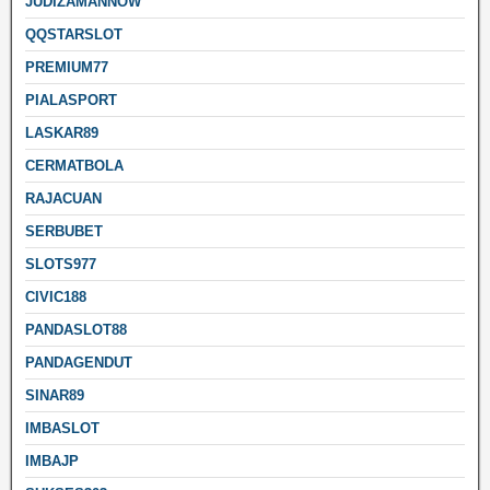
JUDIZAMANNOW
QQSTARSLOT
PREMIUM77
PIALASPORT
LASKAR89
CERMATBOLA
RAJACUAN
SERBUBET
SLOTS977
CIVIC188
PANDASLOT88
PANDAGENDUT
SINAR89
IMBASLOT
IMBAJP