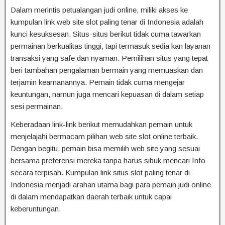
Dalam merintis petualangan judi online, miliki akses ke
kumpulan link web site slot paling tenar di Indonesia adalah
kunci kesuksesan. Situs-situs berikut tidak cuma tawarkan
permainan berkualitas tinggi, tapi termasuk sedia kan layanan
transaksi yang safe dan nyaman. Pemilihan situs yang tepat
beri tambahan pengalaman bermain yang memuaskan dan
terjamin keamanannya. Pemain tidak cuma mengejar
keuntungan, namun juga mencari kepuasan di dalam setiap
sesi permainan.
Keberadaan link-link berikut memudahkan pemain untuk
menjelajahi bermacam pilihan web site slot online terbaik.
Dengan begitu, pemain bisa memilih web site yang sesuai
bersama preferensi mereka tanpa harus sibuk mencari Info
secara terpisah. Kumpulan link situs slot paling tenar di
Indonesia menjadi arahan utama bagi para pemain judi online
di dalam mendapatkan daerah terbaik untuk capai
keberuntungan.