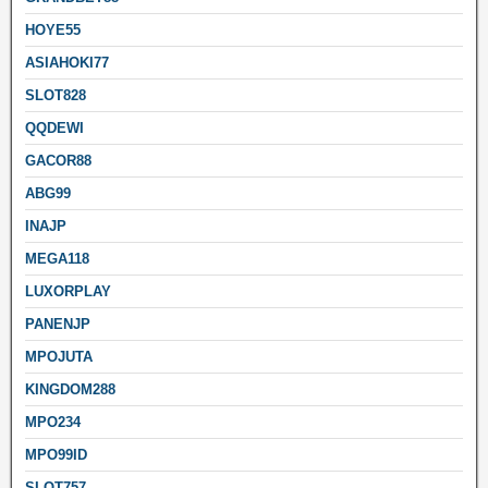
HOYE55
ASIAHOKI77
SLOT828
QQDEWI
GACOR88
ABG99
INAJP
MEGA118
LUXORPLAY
PANENJP
MPOJUTA
KINGDOM288
MPO234
MPO99ID
SLOT757