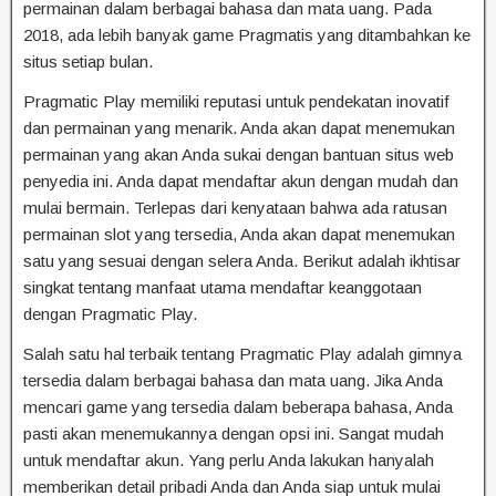
permainan dalam berbagai bahasa dan mata uang. Pada
2018, ada lebih banyak game Pragmatis yang ditambahkan ke
situs setiap bulan.
Pragmatic Play memiliki reputasi untuk pendekatan inovatif
dan permainan yang menarik. Anda akan dapat menemukan
permainan yang akan Anda sukai dengan bantuan situs web
penyedia ini. Anda dapat mendaftar akun dengan mudah dan
mulai bermain. Terlepas dari kenyataan bahwa ada ratusan
permainan slot yang tersedia, Anda akan dapat menemukan
satu yang sesuai dengan selera Anda. Berikut adalah ikhtisar
singkat tentang manfaat utama mendaftar keanggotaan
dengan Pragmatic Play.
Salah satu hal terbaik tentang Pragmatic Play adalah gimnya
tersedia dalam berbagai bahasa dan mata uang. Jika Anda
mencari game yang tersedia dalam beberapa bahasa, Anda
pasti akan menemukannya dengan opsi ini. Sangat mudah
untuk mendaftar akun. Yang perlu Anda lakukan hanyalah
memberikan detail pribadi Anda dan Anda siap untuk mulai