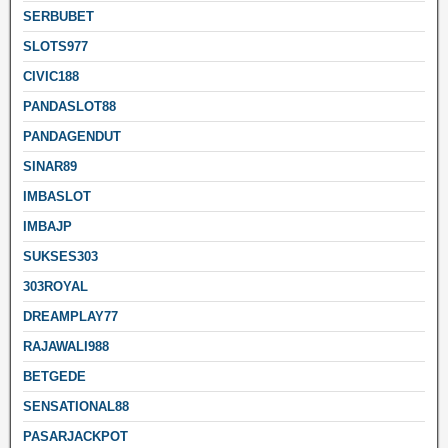
SERBUBET
SLOTS977
CIVIC188
PANDASLOT88
PANDAGENDUT
SINAR89
IMBASLOT
IMBAJP
SUKSES303
303ROYAL
DREAMPLAY77
RAJAWALI988
BETGEDE
SENSATIONAL88
PASARJACKPOT