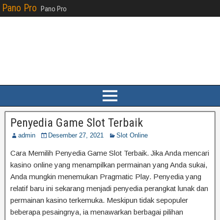
Pano Pro
Pano Pro
Penyedia Game Slot Terbaik
admin
Desember 27, 2021
Slot Online
Cara Memilih Penyedia Game Slot Terbaik. Jika Anda mencari
kasino online yang menampilkan permainan yang Anda sukai,
Anda mungkin menemukan Pragmatic Play. Penyedia yang
relatif baru ini sekarang menjadi penyedia perangkat lunak dan
permainan kasino terkemuka. Meskipun tidak sepopuler
beberapa pesaingnya, ia menawarkan berbagai pilihan