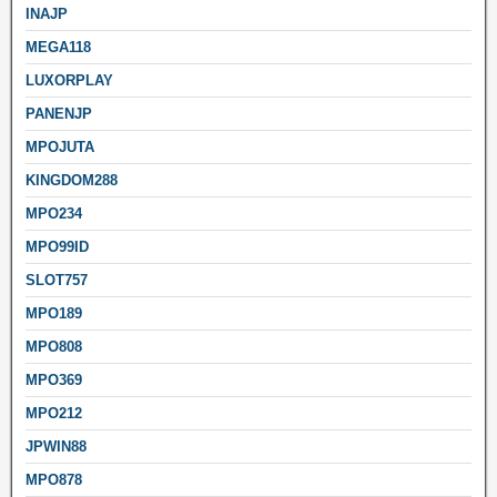
INAJP
MEGA118
LUXORPLAY
PANENJP
MPOJUTA
KINGDOM288
MPO234
MPO99ID
SLOT757
MPO189
MPO808
MPO369
MPO212
JPWIN88
MPO878