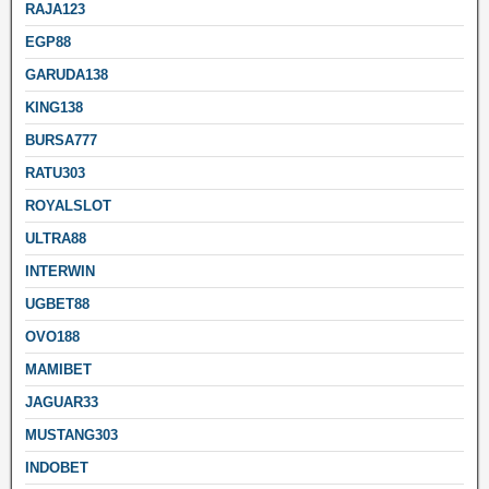
RAJA123
EGP88
GARUDA138
KING138
BURSA777
RATU303
ROYALSLOT
ULTRA88
INTERWIN
UGBET88
OVO188
MAMIBET
JAGUAR33
MUSTANG303
INDOBET