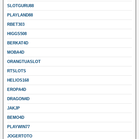
SLOTGURU88
PLAYLAND88
RBET303
HIGGS508
BERKAT4D
MOBA4D
ORANGTUASLOT
RTSLOTS
HELIOS168
EROPA4D
DRAGON4D
JAKJP
BEMO4D
PLAYWIN77
JOGERTOTO