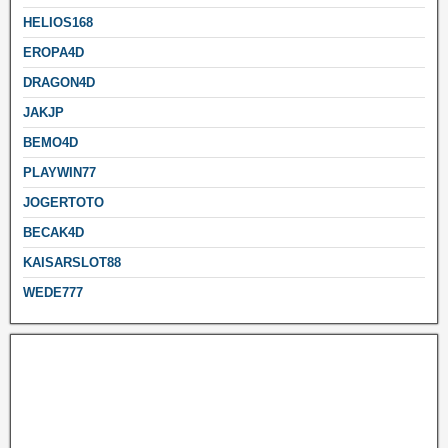
HELIOS168
EROPA4D
DRAGON4D
JAKJP
BEMO4D
PLAYWIN77
JOGERTOTO
BECAK4D
KAISARSLOT88
WEDE777
Mega888
Toto Slot4D Login
Mega888 online