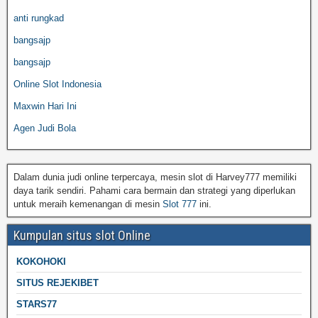
anti rungkad
bangsajp
bangsajp
Online Slot Indonesia
Maxwin Hari Ini
Agen Judi Bola
Dalam dunia judi online terpercaya, mesin slot di Harvey777 memiliki
daya tarik sendiri. Pahami cara bermain dan strategi yang diperlukan
untuk meraih kemenangan di mesin
Slot 777
ini.
Kumpulan situs slot Online
KOKOHOKI
SITUS REJEKIBET
STARS77