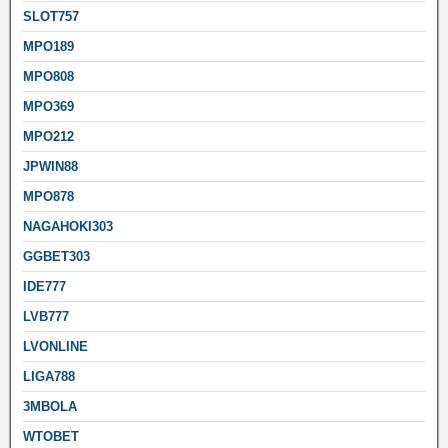
SLOT757
MPO189
MPO808
MPO369
MPO212
JPWIN88
MPO878
NAGAHOKI303
GGBET303
IDE777
LVB777
LVONLINE
LIGA788
3MBOLA
WTOBET