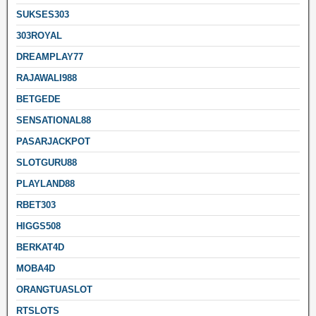
SUKSES303
303ROYAL
DREAMPLAY77
RAJAWALI988
BETGEDE
SENSATIONAL88
PASARJACKPOT
SLOTGURU88
PLAYLAND88
RBET303
HIGGS508
BERKAT4D
MOBA4D
ORANGTUASLOT
RTSLOTS