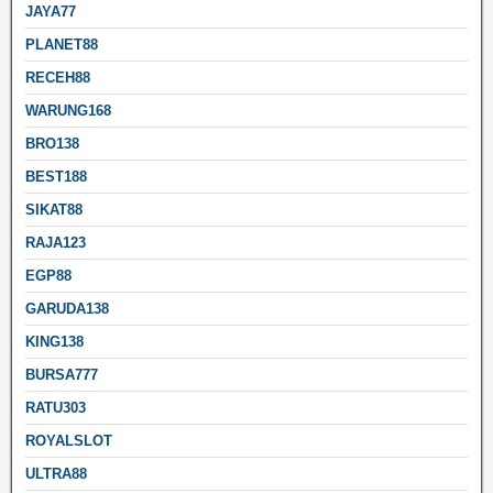
JAYA77
PLANET88
RECEH88
WARUNG168
BRO138
BEST188
SIKAT88
RAJA123
EGP88
GARUDA138
KING138
BURSA777
RATU303
ROYALSLOT
ULTRA88