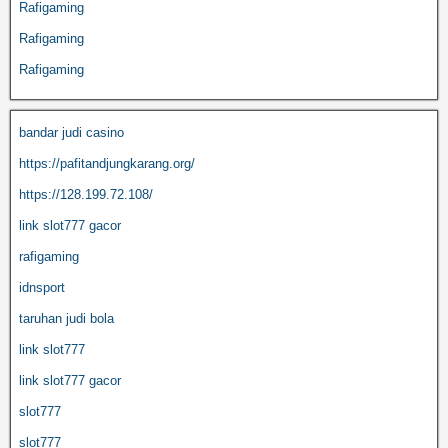
Rafigaming
Rafigaming
Rafigaming
bandar judi casino
https://pafitandjungkarang.org/
https://128.199.72.108/
link slot777 gacor
rafigaming
idnsport
taruhan judi bola
link slot777
link slot777 gacor
slot777
slot777