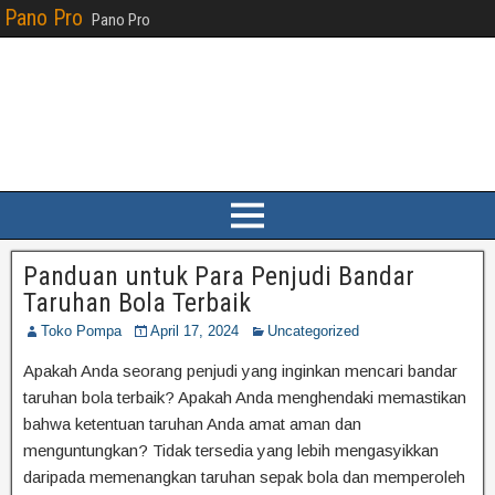
Pano Pro
Pano Pro
Panduan untuk Para Penjudi Bandar
Taruhan Bola Terbaik
Toko Pompa
April 17, 2024
Uncategorized
Apakah Anda seorang penjudi yang inginkan mencari bandar
taruhan bola terbaik? Apakah Anda menghendaki memastikan
bahwa ketentuan taruhan Anda amat aman dan
menguntungkan? Tidak tersedia yang lebih mengasyikkan
daripada memenangkan taruhan sepak bola dan memperoleh