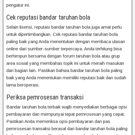
pengatur ini.
Cek reputasi bandar taruhan bola
Selain lisensi, reputasi bandar taruhan bola juga amat perlu
untuk dipertimbangkan. Cek reputasi bandar taruhan bola
paling baik yang Anda menentukan dengan membaca ulasan
online dari sumber-sumber terpercaya. Anda terhitung bisa
berhimpun bersama dengan forum taruhan bola atau grup
area sosial yang membahas topik ini untuk meraih masukan
dari bagian lain. Pastikan bahwa bandar taruhan bola paling
baik yang Anda menentukan memiliki reputasi baik dan sudah
lama beroperasi.
Periksa pemrosesan transaksi
Bandar taruhan bola terbaik wajib menyediakan berbagai opsi
pembayaran dan mempunyai tepat pemrosesan yang cepat.
Pastikan Anda memeriksa opsi pembayaran dan pas
pemrosesan transaksi berasal dari bandar taruhan bola paling