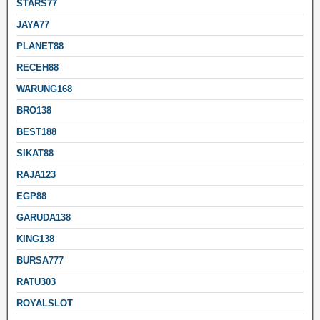
STARS77
JAYA77
PLANET88
RECEH88
WARUNG168
BRO138
BEST188
SIKAT88
RAJA123
EGP88
GARUDA138
KING138
BURSA777
RATU303
ROYALSLOT