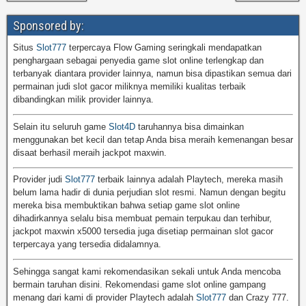
Sponsored by:
Situs
Slot777
terpercaya Flow Gaming seringkali mendapatkan
penghargaan sebagai penyedia game slot online terlengkap dan
terbanyak diantara provider lainnya, namun bisa dipastikan semua dari
permainan judi slot gacor miliknya memiliki kualitas terbaik
dibandingkan milik provider lainnya.
Selain itu seluruh game
Slot4D
taruhannya bisa dimainkan
menggunakan bet kecil dan tetap Anda bisa meraih kemenangan besar
disaat berhasil meraih jackpot maxwin.
Provider judi
Slot777
terbaik lainnya adalah Playtech, mereka masih
belum lama hadir di dunia perjudian slot resmi. Namun dengan begitu
mereka bisa membuktikan bahwa setiap game slot online
dihadirkannya selalu bisa membuat pemain terpukau dan terhibur,
jackpot maxwin x5000 tersedia juga disetiap permainan slot gacor
terpercaya yang tersedia didalamnya.
Sehingga sangat kami rekomendasikan sekali untuk Anda mencoba
bermain taruhan disini. Rekomendasi game slot online gampang
menang dari kami di provider Playtech adalah
Slot777
dan Crazy 777.