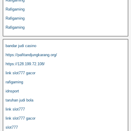
Rafigaming
Rafigaming
Rafigaming
Rafigaming
bandar judi casino
https://pafitandjungkarang.org/
https://128.199.72.108/
link slot777 gacor
rafigaming
idnsport
taruhan judi bola
link slot777
link slot777 gacor
slot777