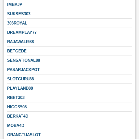
IMBAJP
SUKSES303
303ROYAL
DREAMPLAY77
RAJAWALI988
BETGEDE
SENSATIONAL88
PASARJACKPOT
SLOTGURU88
PLAYLAND88
RBET303
HIGGS508
BERKAT4D
MOBA4D
ORANGTUASLOT