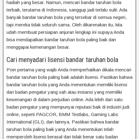
hadiah yang besar. Namun, mencari bandar taruhan bola
terbaik, terutama di Indonesia, sanggup jadi terlalu sulit. Ada
banyak bandar taruhan bola yang tersebar di semua negeri,
tapi mereka tidak seluruh sama. Oleh dikarenakan itu, kita
udah membuat persiapan anjuran lengkap ini supaya Anda
bisa mendapatkan bandar taruhan bola paling baik dan
menggapai kemenangan besar.
Cari menyadari lisensi bandar taruhan bola
Poin pertama yang wajib Anda memperhatikan dikala mencari
bandar taruhan bola paling baik adalah lisensi. Pastikan bahwa
bandar taruhan bola yang Anda menentukan memiliki lisensi
dari badan pengatur yang sah atau instansi yang memiliki
kewenangan di dalam perjudian online. Ada lebih dari satu
badan pengatur yang mempunyai reputasi baik di industri judi
online, seperti PAGCOR, BMM Testlabs, Gaming Labs
International (GLI), dan lainnya. Pastikan bahwa bandar
taruhan bola paling baik yang Anda menentukan telah
memperoleh lisensi berasal dari tidak benar satu badan