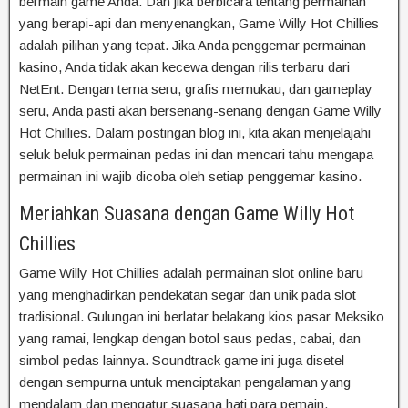
bermain game Anda. Dan jika berbicara tentang permainan
yang berapi-api dan menyenangkan, Game Willy Hot Chillies
adalah pilihan yang tepat. Jika Anda penggemar permainan
kasino, Anda tidak akan kecewa dengan rilis terbaru dari
NetEnt. Dengan tema seru, grafis memukau, dan gameplay
seru, Anda pasti akan bersenang-senang dengan Game Willy
Hot Chillies. Dalam postingan blog ini, kita akan menjelajahi
seluk beluk permainan pedas ini dan mencari tahu mengapa
permainan ini wajib dicoba oleh setiap penggemar kasino.
Meriahkan Suasana dengan Game Willy Hot
Chillies
Game Willy Hot Chillies adalah permainan slot online baru
yang menghadirkan pendekatan segar dan unik pada slot
tradisional. Gulungan ini berlatar belakang kios pasar Meksiko
yang ramai, lengkap dengan botol saus pedas, cabai, dan
simbol pedas lainnya. Soundtrack game ini juga disetel
dengan sempurna untuk menciptakan pengalaman yang
mendalam dan mengatur suasana hati para pemain.