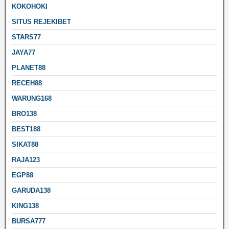
KOKOHOKI
SITUS REJEKIBET
STARS77
JAYA77
PLANET88
RECEH88
WARUNG168
BRO138
BEST188
SIKAT88
RAJA123
EGP88
GARUDA138
KING138
BURSA777