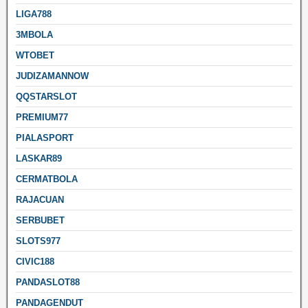
LIGA788
3MBOLA
WTOBET
JUDIZAMANNOW
QQSTARSLOT
PREMIUM77
PIALASPORT
LASKAR89
CERMATBOLA
RAJACUAN
SERBUBET
SLOTS977
CIVIC188
PANDASLOT88
PANDAGENDUT