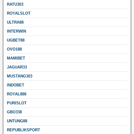
RATU303
ROYALSLOT
ULTRA88
INTERWIN
UGBET88
OVO188
MAMIBET
JAGUAR33
MUSTANG303
INDOBET
ROYAL888
PURISLOT
GBO338
UNTUNG88
REPUBLIKSPORT