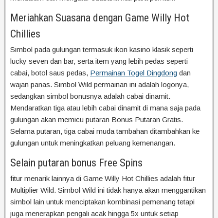
Meriahkan Suasana dengan Game Willy Hot
Chillies
Simbol pada gulungan termasuk ikon kasino klasik seperti
lucky seven dan bar, serta item yang lebih pedas seperti
cabai, botol saus pedas,
Permainan Togel Dingdong
dan
wajan panas. Simbol Wild permainan ini adalah logonya,
sedangkan simbol bonusnya adalah cabai dinamit.
Mendaratkan tiga atau lebih cabai dinamit di mana saja pada
gulungan akan memicu putaran Bonus Putaran Gratis.
Selama putaran, tiga cabai muda tambahan ditambahkan ke
gulungan untuk meningkatkan peluang kemenangan.
Selain putaran bonus Free Spins
fitur menarik lainnya di Game Willy Hot Chillies adalah fitur
Multiplier Wild. Simbol Wild ini tidak hanya akan menggantikan
simbol lain untuk menciptakan kombinasi pemenang tetapi
juga menerapkan pengali acak hingga 5x untuk setiap