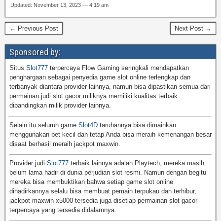
Updated: November 13, 2023 — 4:19 am
← Previous Post
Next Post →
Sponsored by:
Situs
Slot777
terpercaya Flow Gaming seringkali mendapatkan
penghargaan sebagai penyedia game slot online terlengkap dan
terbanyak diantara provider lainnya, namun bisa dipastikan semua dari
permainan judi slot gacor miliknya memiliki kualitas terbaik
dibandingkan milik provider lainnya.
Selain itu seluruh game
Slot4D
taruhannya bisa dimainkan
menggunakan bet kecil dan tetap Anda bisa meraih kemenangan besar
disaat berhasil meraih jackpot maxwin.
Provider judi
Slot777
terbaik lainnya adalah Playtech, mereka masih
belum lama hadir di dunia perjudian slot resmi. Namun dengan begitu
mereka bisa membuktikan bahwa setiap game slot online
dihadirkannya selalu bisa membuat pemain terpukau dan terhibur,
jackpot maxwin x5000 tersedia juga disetiap permainan slot gacor
terpercaya yang tersedia didalamnya.