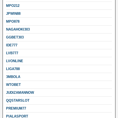
MPO212
JPWIN88
MPO878
NAGAHOKI303
GGBET303
IDE777
LVB777
LVONLINE
LIGA788
3MBOLA
WTOBET
JUDIZAMANNOW
QQSTARSLOT
PREMIUM77
PIALASPORT