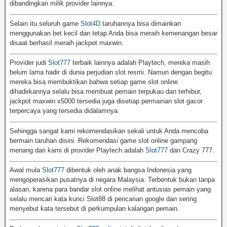
dibandingkan milik provider lainnya.
Selain itu seluruh game
Slot4D
taruhannya bisa dimainkan
menggunakan bet kecil dan tetap Anda bisa meraih kemenangan besar
disaat berhasil meraih jackpot maxwin.
Provider judi
Slot777
terbaik lainnya adalah Playtech, mereka masih
belum lama hadir di dunia perjudian slot resmi. Namun dengan begitu
mereka bisa membuktikan bahwa setiap game slot online
dihadirkannya selalu bisa membuat pemain terpukau dan terhibur,
jackpot maxwin x5000 tersedia juga disetiap permainan slot gacor
terpercaya yang tersedia didalamnya.
Sehingga sangat kami rekomendasikan sekali untuk Anda mencoba
bermain taruhan disini. Rekomendasi game slot online gampang
menang dari kami di provider Playtech adalah
Slot777
dan Crazy 777.
Awal mula
Slot777
dibentuk oleh anak bangsa Indonesia yang
mengoperasikan pusatnya di negara Malaysia. Terbentuk bukan tanpa
alasan, karena para bandar slot online melihat antusias pemain yang
selalu mencari kata kunci Slot88 di pencarian google dan sering
menyebut kata tersebut di perkumpulan kalangan pemain.