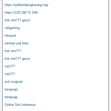
https://pafitandjungkarang.org/
https://128.199.72.108/
link slot777 gacor
rafigaming
idnsport
taruhan judi bola
link slot777
link slot777 gacor
slot777
slot777
anti rungkad
bangsajp
bangsajp
Online Slot Indonesia