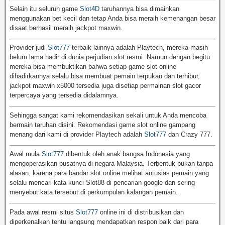
Selain itu seluruh game
Slot4D
taruhannya bisa dimainkan
menggunakan bet kecil dan tetap Anda bisa meraih kemenangan besar
disaat berhasil meraih jackpot maxwin.
Provider judi
Slot777
terbaik lainnya adalah Playtech, mereka masih
belum lama hadir di dunia perjudian slot resmi. Namun dengan begitu
mereka bisa membuktikan bahwa setiap game slot online
dihadirkannya selalu bisa membuat pemain terpukau dan terhibur,
jackpot maxwin x5000 tersedia juga disetiap permainan slot gacor
terpercaya yang tersedia didalamnya.
Sehingga sangat kami rekomendasikan sekali untuk Anda mencoba
bermain taruhan disini. Rekomendasi game slot online gampang
menang dari kami di provider Playtech adalah
Slot777
dan Crazy 777.
Awal mula
Slot777
dibentuk oleh anak bangsa Indonesia yang
mengoperasikan pusatnya di negara Malaysia. Terbentuk bukan tanpa
alasan, karena para bandar slot online melihat antusias pemain yang
selalu mencari kata kunci Slot88 di pencarian google dan sering
menyebut kata tersebut di perkumpulan kalangan pemain.
Pada awal resmi situs
Slot777
online ini di distribusikan dan
diperkenalkan tentu langsung mendapatkan respon baik dari para