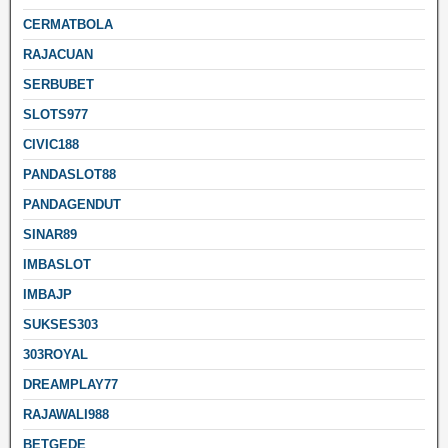
CERMATBOLA
RAJACUAN
SERBUBET
SLOTS977
CIVIC188
PANDASLOT88
PANDAGENDUT
SINAR89
IMBASLOT
IMBAJP
SUKSES303
303ROYAL
DREAMPLAY77
RAJAWALI988
BETGEDE