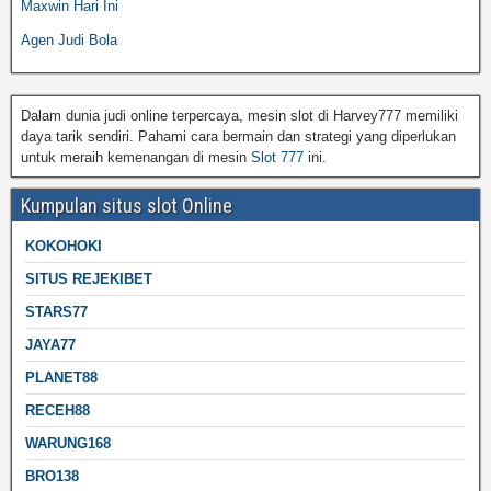
Maxwin Hari Ini
Agen Judi Bola
Dalam dunia judi online terpercaya, mesin slot di Harvey777 memiliki
daya tarik sendiri. Pahami cara bermain dan strategi yang diperlukan
untuk meraih kemenangan di mesin
Slot 777
ini.
Kumpulan situs slot Online
KOKOHOKI
SITUS REJEKIBET
STARS77
JAYA77
PLANET88
RECEH88
WARUNG168
BRO138