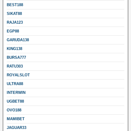
BEST188
SIKAT88
RAJA123
EGP88
GARUDA138
KING138
BURSA777
RATU303
ROYALSLOT
ULTRA88
INTERWIN
UGBET88
OVO188
MAMIBET
JAGUAR33