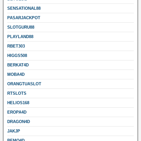
SENSATIONAL88
PASARJACKPOT
SLOTGURU88
PLAYLAND88
RBET303
HIGGS508
BERKAT4D
MOBA4D
ORANGTUASLOT
RTSLOTS
HELIOS168
EROPA4D
DRAGON4D
JAKJP
BEMO4D