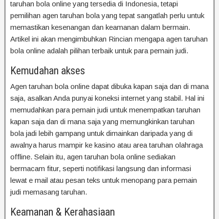
taruhan bola online yang tersedia di Indonesia, tetapi
pemilihan agen taruhan bola yang tepat sangatlah perlu untuk
memastikan kesenangan dan keamanan dalam bermain.
Artikel ini akan mengimbuhkan Rincian mengapa agen taruhan
bola online adalah pilihan terbaik untuk para pemain judi.
Kemudahan akses
Agen taruhan bola online dapat dibuka kapan saja dan di mana
saja, asalkan Anda punyai koneksi internet yang stabil. Hal ini
memudahkan para pemain judi untuk menempatkan taruhan
kapan saja dan di mana saja yang memungkinkan taruhan
bola jadi lebih gampang untuk dimainkan daripada yang di
awalnya harus mampir ke kasino atau area taruhan olahraga
offline. Selain itu, agen taruhan bola online sediakan
bermacam fitur, seperti notifikasi langsung dan informasi
lewat e mail atau pesan teks untuk menopang para pemain
judi memasang taruhan.
Keamanan & Kerahasiaan