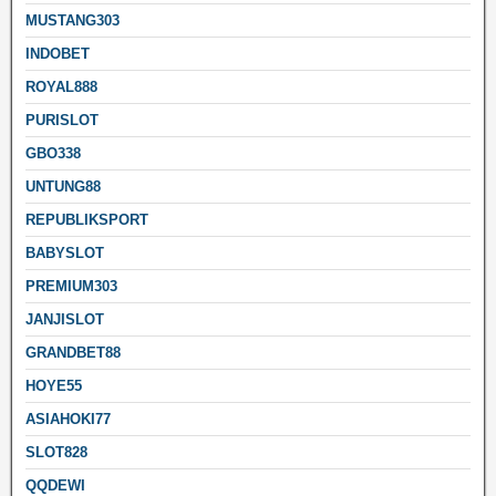
MUSTANG303
INDOBET
ROYAL888
PURISLOT
GBO338
UNTUNG88
REPUBLIKSPORT
BABYSLOT
PREMIUM303
JANJISLOT
GRANDBET88
HOYE55
ASIAHOKI77
SLOT828
QQDEWI