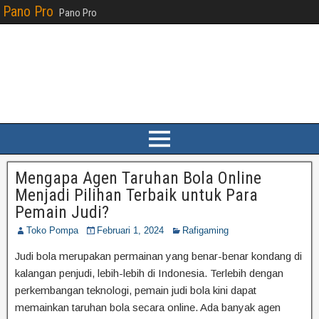
Pano Pro
Pano Pro
Mengapa Agen Taruhan Bola Online
Menjadi Pilihan Terbaik untuk Para
Pemain Judi?
Toko Pompa
Februari 1, 2024
Rafigaming
Judi bola merupakan permainan yang benar-benar kondang di
kalangan penjudi, lebih-lebih di Indonesia. Terlebih dengan
perkembangan teknologi, pemain judi bola kini dapat
memainkan taruhan bola secara online. Ada banyak agen