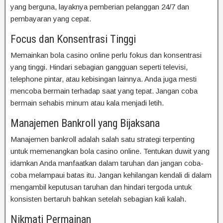
yang berguna, layaknya pemberian pelanggan 24/7 dan
pembayaran yang cepat.
Focus dan Konsentrasi Tinggi
Memainkan bola casino online perlu fokus dan konsentrasi
yang tinggi. Hindari sebagian gangguan seperti televisi,
telephone pintar, atau kebisingan lainnya. Anda juga mesti
mencoba bermain terhadap saat yang tepat. Jangan coba
bermain sehabis minum atau kala menjadi letih.
Manajemen Bankroll yang Bijaksana
Manajemen bankroll adalah salah satu strategi terpenting
untuk memenangkan bola casino online. Tentukan duwit yang
idamkan Anda manfaatkan dalam taruhan dan jangan coba-
coba melampaui batas itu. Jangan kehilangan kendali di dalam
mengambil keputusan taruhan dan hindari tergoda untuk
konsisten bertaruh bahkan setelah sebagian kali kalah.
Nikmati Permainan