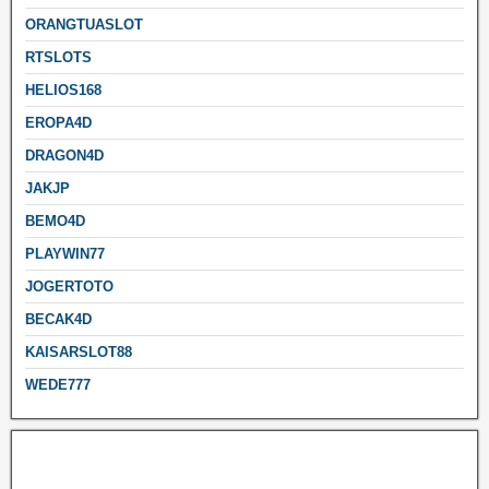
ORANGTUASLOT
RTSLOTS
HELIOS168
EROPA4D
DRAGON4D
JAKJP
BEMO4D
PLAYWIN77
JOGERTOTO
BECAK4D
KAISARSLOT88
WEDE777
Mega888
Toto Slot4D Login