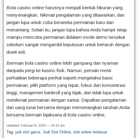
Bola casino online harusnya menjadi bentuk hiburan yang
menyenangkan. Nikmati pengalaman yang ditawarkan, dan
jangan lupa untuk coba beraneka permainan baru dan
menantang. Selain itu, jangan lupa bahwa Anda hampir tetap
mampu mencoba permainan didalam mode demo tersebut
sebelum sangat mengambil keputusan untuk bertaruh dengan
duwit asli.
Bermain bola casino online lebih gampang dan nyaman
daripada pergi ke kasino fisik. Namun, pemain mesti
perhatikan beberapa perihal seperti mengetahui basic
permainan, pilih platform yang tepat, fokus dan konsentrasi
tinggi, manajemen bankroll yang bijak, dan tidak lupa untuk
menikmati permainan dengan santai. Dapatkan pengalaman
dan uang tunai bersama dengan memenangkan taruhan Anda
bersama bermain bijaksana di bola casino online.
Updated: Februari 8, 2024 — 10:14 am
Tag:
judi slot gacor
,
Judi Slot Online
,
slot online terbesar