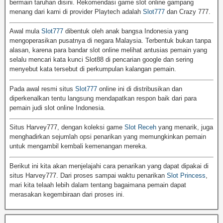
bermain taruhan disini. Rekomendasi game slot online gampang
menang dari kami di provider Playtech adalah
Slot777
dan Crazy 777.
Awal mula
Slot777
dibentuk oleh anak bangsa Indonesia yang
mengoperasikan pusatnya di negara Malaysia. Terbentuk bukan tanpa
alasan, karena para bandar slot online melihat antusias pemain yang
selalu mencari kata kunci Slot88 di pencarian google dan sering
menyebut kata tersebut di perkumpulan kalangan pemain.
Pada awal resmi situs
Slot777
online ini di distribusikan dan
diperkenalkan tentu langsung mendapatkan respon baik dari para
pemain judi slot online Indonesia.
Situs Harvey777, dengan koleksi game
Slot Receh
yang menarik, juga
menghadirkan sejumlah opsi penarikan yang memungkinkan pemain
untuk mengambil kembali kemenangan mereka.
Berikut ini kita akan menjelajahi cara penarikan yang dapat dipakai di
situs Harvey777. Dari proses sampai waktu penarikan
Slot Princess
,
mari kita telaah lebih dalam tentang bagaimana pemain dapat
merasakan kegembiraan dari proses ini.