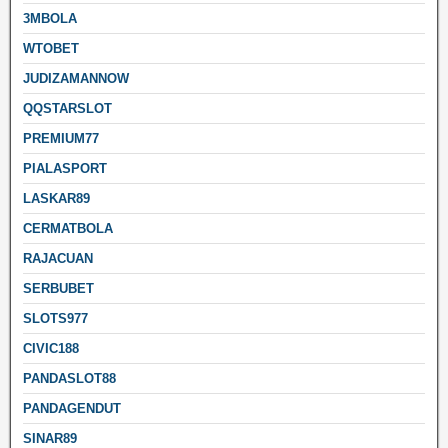
3MBOLA
WTOBET
JUDIZAMANNOW
QQSTARSLOT
PREMIUM77
PIALASPORT
LASKAR89
CERMATBOLA
RAJACUAN
SERBUBET
SLOTS977
CIVIC188
PANDASLOT88
PANDAGENDUT
SINAR89