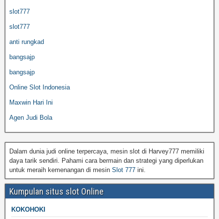
slot777
slot777
anti rungkad
bangsajp
bangsajp
Online Slot Indonesia
Maxwin Hari Ini
Agen Judi Bola
Dalam dunia judi online terpercaya, mesin slot di Harvey777 memiliki
daya tarik sendiri. Pahami cara bermain dan strategi yang diperlukan
untuk meraih kemenangan di mesin
Slot 777
ini.
Kumpulan situs slot Online
KOKOHOKI