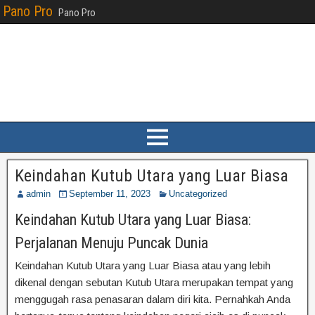
Pano Pro
Pano Pro
Keindahan Kutub Utara yang Luar Biasa
admin
September 11, 2023
Uncategorized
Keindahan Kutub Utara yang Luar Biasa:
Perjalanan Menuju Puncak Dunia
Keindahan Kutub Utara yang Luar Biasa atau yang lebih
dikenal dengan sebutan Kutub Utara merupakan tempat yang
menggugah rasa penasaran dalam diri kita. Pernahkah Anda