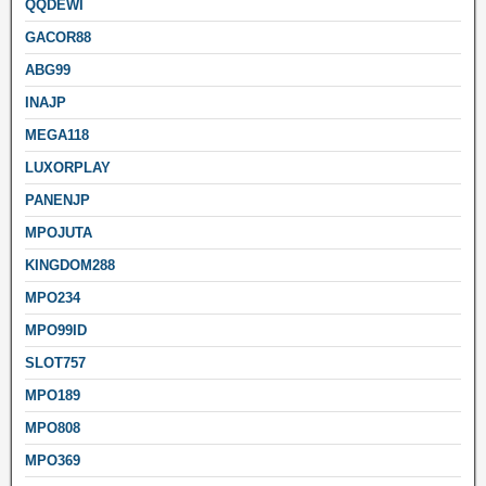
QQDEWI
GACOR88
ABG99
INAJP
MEGA118
LUXORPLAY
PANENJP
MPOJUTA
KINGDOM288
MPO234
MPO99ID
SLOT757
MPO189
MPO808
MPO369