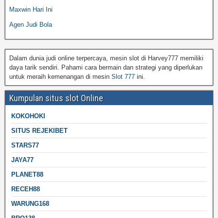
Maxwin Hari Ini
Agen Judi Bola
Dalam dunia judi online terpercaya, mesin slot di Harvey777 memiliki
daya tarik sendiri. Pahami cara bermain dan strategi yang diperlukan
untuk meraih kemenangan di mesin
Slot 777
ini.
Kumpulan situs slot Online
KOKOHOKI
SITUS REJEKIBET
STARS77
JAYA77
PLANET88
RECEH88
WARUNG168