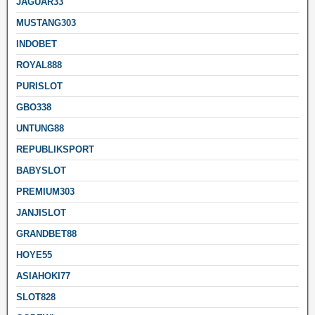
JAGUAR33
MUSTANG303
INDOBET
ROYAL888
PURISLOT
GBO338
UNTUNG88
REPUBLIKSPORT
BABYSLOT
PREMIUM303
JANJISLOT
GRANDBET88
HOYE55
ASIAHOKI77
SLOT828