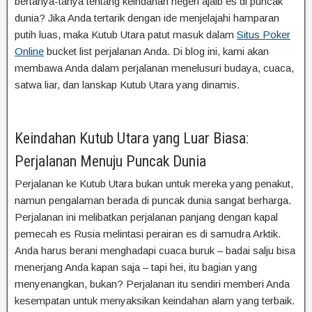
bertanya-tanya tentang keindahan negeri ajaib es di puncak
dunia? Jika Anda tertarik dengan ide menjelajahi hamparan
putih luas, maka Kutub Utara patut masuk dalam
Situs Poker
Online
bucket list perjalanan Anda. Di blog ini, kami akan
membawa Anda dalam perjalanan menelusuri budaya, cuaca,
satwa liar, dan lanskap Kutub Utara yang dinamis.
Keindahan Kutub Utara yang Luar Biasa:
Perjalanan Menuju Puncak Dunia
Perjalanan ke Kutub Utara bukan untuk mereka yang penakut,
namun pengalaman berada di puncak dunia sangat berharga.
Perjalanan ini melibatkan perjalanan panjang dengan kapal
pemecah es Rusia melintasi perairan es di samudra Arktik.
Anda harus berani menghadapi cuaca buruk – badai salju bisa
menerjang Anda kapan saja – tapi hei, itu bagian yang
menyenangkan, bukan? Perjalanan itu sendiri memberi Anda
kesempatan untuk menyaksikan keindahan alam yang terbaik.