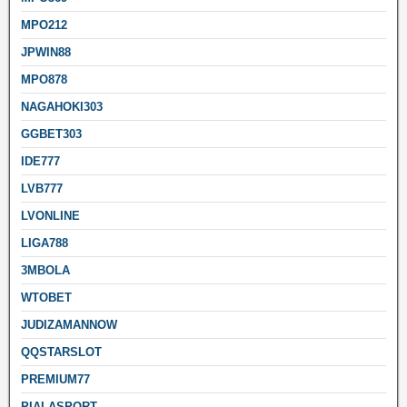
MPO212
JPWIN88
MPO878
NAGAHOKI303
GGBET303
IDE777
LVB777
LVONLINE
LIGA788
3MBOLA
WTOBET
JUDIZAMANNOW
QQSTARSLOT
PREMIUM77
PIALASPORT