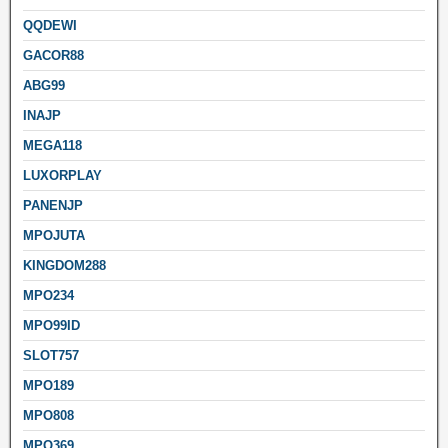
QQDEWI
GACOR88
ABG99
INAJP
MEGA118
LUXORPLAY
PANENJP
MPOJUTA
KINGDOM288
MPO234
MPO99ID
SLOT757
MPO189
MPO808
MPO369