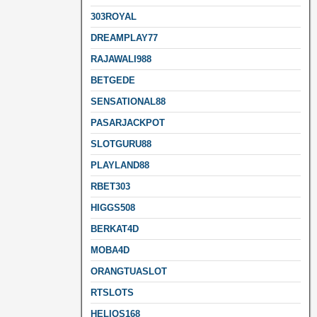
303ROYAL
DREAMPLAY77
RAJAWALI988
BETGEDE
SENSATIONAL88
PASARJACKPOT
SLOTGURU88
PLAYLAND88
RBET303
HIGGS508
BERKAT4D
MOBA4D
ORANGTUASLOT
RTSLOTS
HELIOS168