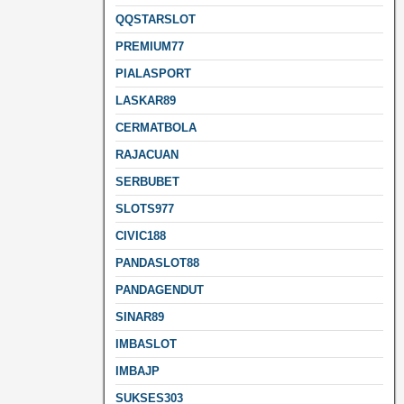
QQSTARSLOT
PREMIUM77
PIALASPORT
LASKAR89
CERMATBOLA
RAJACUAN
SERBUBET
SLOTS977
CIVIC188
PANDASLOT88
PANDAGENDUT
SINAR89
IMBASLOT
IMBAJP
SUKSES303