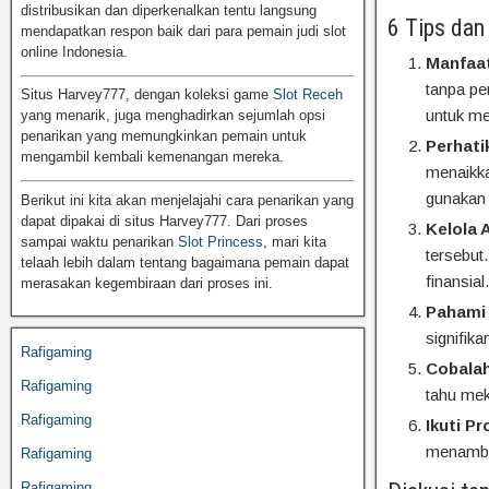
distribusikan dan diperkenalkan tentu langsung
6 Tips dan
mendapatkan respon baik dari para pemain judi slot
online Indonesia.
Manfaat
tanpa pe
Situs Harvey777, dengan koleksi game
Slot Receh
untuk m
yang menarik, juga menghadirkan sejumlah opsi
penarikan yang memungkinkan pemain untuk
Perhati
mengambil kembali kemenangan mereka.
menaikka
gunakan 
Berikut ini kita akan menjelajahi cara penarikan yang
dapat dipakai di situs Harvey777. Dari proses
Kelola 
sampai waktu penarikan
Slot Princess
, mari kita
tersebut
telaah lebih dalam tentang bagaimana pemain dapat
finansial.
merasakan kegembiraan dari proses ini.
Pahami 
signifik
Rafigaming
Cobalah
Rafigaming
tahu mek
Rafigaming
Ikuti P
menambah
Rafigaming
Rafigaming