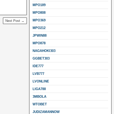
MPO189
MPO808
MPO369
Next Post →
MPO212
JPWIN88
MPO878
NAGAHOKI303
GGBET303
IDE777
LVB777
LVONLINE
LIGA788
3MBOLA
WTOBET
JUDIZAMANNOW