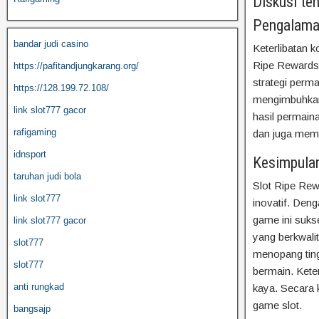
Diskusi te
Pengalama
bandar judi casino
Keterlibatan 
Ripe Rewards. 
https://pafitandjungkarang.org/
strategi perm
https://128.199.72.108/
mengimbuhkan 
link slot777 gacor
hasil permain
rafigaming
dan juga memp
idnsport
Kesimpula
taruhan judi bola
Slot Ripe Re
link slot777
inovatif. Deng
game ini suks
link slot777 gacor
yang berkwalit
slot777
menopang tin
slot777
bermain. Kete
anti rungkad
kaya. Secara 
game slot.
bangsajp