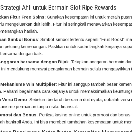
 Strategi Ahli untuk Bermain Slot Ripe Rewards
kan Fitur Free Spins
: Gunakan kesempatan ini untuk meraih puta
rlu mengeluarkan duit lebih. Fitur ini seringkali menawarkan kesempa
emenangkan hadiah.
kan Simbol Bonus
: Simbol-simbol tertentu seperti “Fruit Boost” 
n peluang kemenangan. Pastikan untuk sadar langkah kerjanya su
bersama dengan baik.
Anggaran bersama dengan Bijak
: Tetapkan anggaran bermain dan
. Ini mendukung merawat pengalaman bermain selalu mengasyikkan 
Mekanisme Win Multiplier
: Fitur ini sanggup tambah besar keme
an. Pahami bagaimana cara kerjanya untuk memaksimalkan keuntung
 Versi Demo
: Sebelum bertaruh bersama duit nyata, cobalah versi
anisme permainan tanpa risiko finansial.
romosi dan Bonus
: Periksa kasino online untuk promosi dan bonus
 bankroll Anda. Ini bisa memberi tambahan kesempatan untuk me