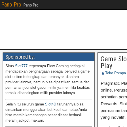
Pano Pro
Pano Pro
Sponsored by:
Game Slot
Play
Situs
Slot777
terpercaya Flow Gaming seringkali
mendapatkan penghargaan sebagai penyedia game
Toko Pompa
slot online terlengkap dan terbanyak diantara
provider lainnya, namun bisa dipastikan semua dari
Pragmatic Pla
permainan judi slot gacor miliknya memiliki kualitas
online. Perus
terbaik dibandingkan milik provider lainnya.
perhatian pem
Rewards. Slot
Selain itu seluruh game
Slot4D
taruhannya bisa
dimainkan menggunakan bet kecil dan tetap Anda
permainan ta
bisa meraih kemenangan besar disaat berhasil
yang inovatif
meraih jackpot maxwin.