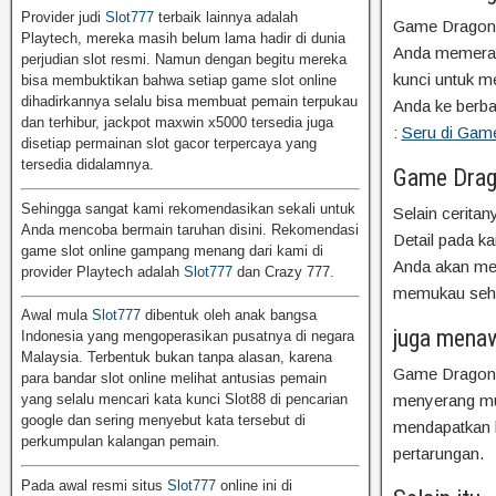
Provider judi
Slot777
terbaik lainnya adalah
Game Dragones
Playtech, mereka masih belum lama hadir di dunia
Anda memeran
perjudian slot resmi. Namun dengan begitu mereka
kunci untuk 
bisa membuktikan bahwa setiap game slot online
dihadirkannya selalu bisa membuat pemain terpukau
Anda ke berba
dan terhibur, jackpot maxwin x5000 tersedia juga
:
Seru di Gam
disetiap permainan slot gacor terpercaya yang
tersedia didalamnya.
Game Drag
Sehingga sangat kami rekomendasikan sekali untuk
Selain ceritan
Anda mencoba bermain taruhan disini. Rekomendasi
Detail pada ka
game slot online gampang menang dari kami di
Anda akan mera
provider Playtech adalah
Slot777
dan Crazy 777.
memukau sehi
Awal mula
Slot777
dibentuk oleh anak bangsa
juga mena
Indonesia yang mengoperasikan pusatnya di negara
Malaysia. Terbentuk bukan tanpa alasan, karena
Game Dragones
para bandar slot online melihat antusias pemain
yang selalu mencari kata kunci Slot88 di pencarian
menyerang mu
google dan sering menyebut kata tersebut di
mendapatkan 
perkumpulan kalangan pemain.
pertarungan.
Pada awal resmi situs
Slot777
online ini di