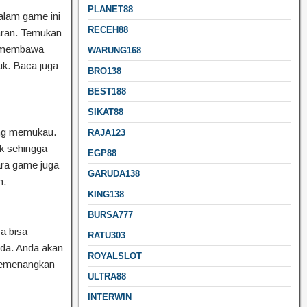
PLANET88
alam game ini
RECEH88
aran. Temukan
n membawa
WARUNG168
uk. Baca juga
BRO138
BEST188
SIKAT88
g memukau.
RAJA123
ik sehingga
EGP88
ara game juga
GARUDA138
n.
KING138
BURSA777
a bisa
RATU303
da. Anda akan
ROYALSLOT
memenangkan
ULTRA88
INTERWIN