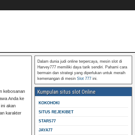
Dalam dunia judi online terpercaya, mesin slot di
Harvey777 memiliki daya tarik sendiri. Pahami cara
bermain dan strategi yang diperlukan untuk meraih
kemenangan di mesin
Slot 777
ini.
n kebosanan
Kumpulan situs slot Online
bawa Anda ke
KOKOHOKI
ini akan
SITUS REJEKIBET
n karakter
STARS77
JAYA77