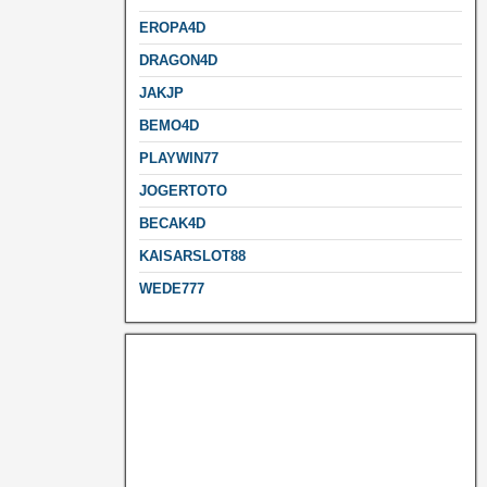
EROPA4D
DRAGON4D
JAKJP
BEMO4D
PLAYWIN77
JOGERTOTO
BECAK4D
KAISARSLOT88
WEDE777
Mega888
Toto Slot4D Login
Mega888 online
Toto4D