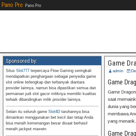
Pano Pro
Pano Pro
Sponsored by:
Game Dra
Situs
Slot777
terpercaya Flow Gaming seringkali
admin
De
mendapatkan penghargaan sebagai penyedia game
Game Drag
slot online terlengkap dan terbanyak diantara
provider lainnya, namun bisa dipastikan semua dari
Game Dragone
permainan judi slot gacor miliknya memiliki kualitas
saat memaink
terbaik dibandingkan milik provider lainnya.
dunia yang b
Selain itu seluruh game
Slot4D
taruhannya bisa
membawa Anda 
dimainkan menggunakan bet kecil dan tetap Anda
yang menarik.
bisa meraih kemenangan besar disaat berhasil
meraih jackpot maxwin.
Game Drag