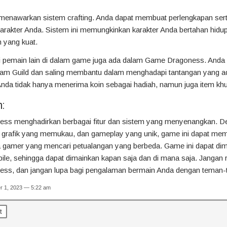
 menawarkan sistem crafting. Anda dapat membuat perlengkapan sert
 karakter Anda. Sistem ini memungkinkan karakter Anda bertahan hid
yang kuat.
ri pemain lain di dalam game juga ada dalam Game Dragoness. Anda
lam Guild dan saling membantu dalam menghadapi tantangan yang a
Anda tidak hanya menerima koin sebagai hadiah, namun juga item kh
:
s menghadirkan berbagai fitur dan sistem yang menyenangkan. De
 grafik yang memukau, dan gameplay yang unik, game ini dapat me
a gamer yang mencari petualangan yang berbeda. Game ini dapat dim
ile, sehingga dapat dimainkan kapan saja dan di mana saja. Janga
ss, dan jangan lupa bagi pengalaman bermain Anda dengan teman-
r 1, 2023 — 5:22 am
t