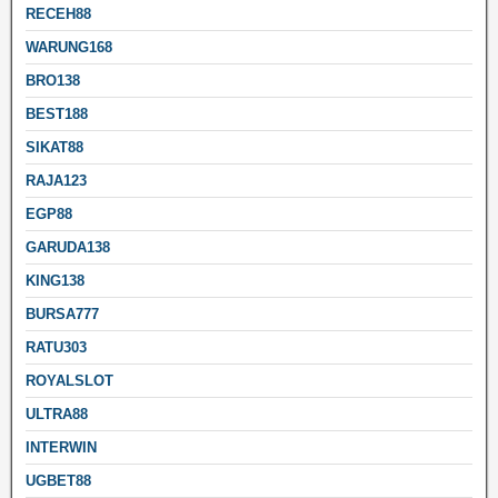
RECEH88
WARUNG168
BRO138
BEST188
SIKAT88
RAJA123
EGP88
GARUDA138
KING138
BURSA777
RATU303
ROYALSLOT
ULTRA88
INTERWIN
UGBET88