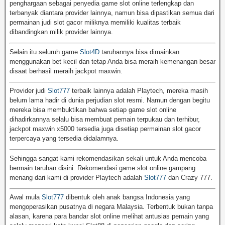
penghargaan sebagai penyedia game slot online terlengkap dan
terbanyak diantara provider lainnya, namun bisa dipastikan semua dari
permainan judi slot gacor miliknya memiliki kualitas terbaik
dibandingkan milik provider lainnya.
Selain itu seluruh game
Slot4D
taruhannya bisa dimainkan
menggunakan bet kecil dan tetap Anda bisa meraih kemenangan besar
disaat berhasil meraih jackpot maxwin.
Provider judi
Slot777
terbaik lainnya adalah Playtech, mereka masih
belum lama hadir di dunia perjudian slot resmi. Namun dengan begitu
mereka bisa membuktikan bahwa setiap game slot online
dihadirkannya selalu bisa membuat pemain terpukau dan terhibur,
jackpot maxwin x5000 tersedia juga disetiap permainan slot gacor
terpercaya yang tersedia didalamnya.
Sehingga sangat kami rekomendasikan sekali untuk Anda mencoba
bermain taruhan disini. Rekomendasi game slot online gampang
menang dari kami di provider Playtech adalah
Slot777
dan Crazy 777.
Awal mula
Slot777
dibentuk oleh anak bangsa Indonesia yang
mengoperasikan pusatnya di negara Malaysia. Terbentuk bukan tanpa
alasan, karena para bandar slot online melihat antusias pemain yang