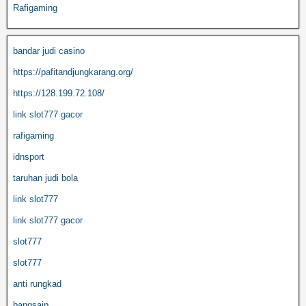
Rafigaming
bandar judi casino
https://pafitandjungkarang.org/
https://128.199.72.108/
link slot777 gacor
rafigaming
idnsport
taruhan judi bola
link slot777
link slot777 gacor
slot777
slot777
anti rungkad
bangsajp