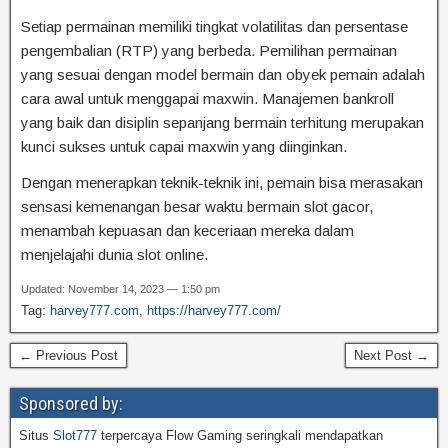
Setiap permainan memiliki tingkat volatilitas dan persentase
pengembalian (RTP) yang berbeda. Pemilihan permainan
yang sesuai dengan model bermain dan obyek pemain adalah
cara awal untuk menggapai maxwin. Manajemen bankroll
yang baik dan disiplin sepanjang bermain terhitung merupakan
kunci sukses untuk capai maxwin yang diinginkan.
Dengan menerapkan teknik-teknik ini, pemain bisa merasakan
sensasi kemenangan besar waktu bermain slot gacor,
menambah kepuasan dan keceriaan mereka dalam
menjelajahi dunia slot online.
Updated: November 14, 2023 — 1:50 pm
Tag:
harvey777.com
,
https://harvey777.com/
← Previous Post
Next Post →
Sponsored by:
Situs
Slot777
terpercaya Flow Gaming seringkali mendapatkan