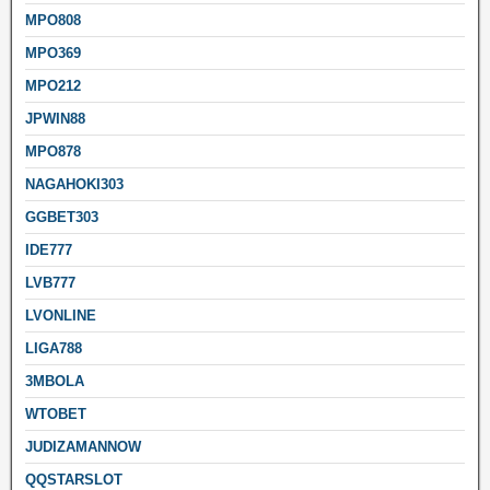
MPO808
MPO369
MPO212
JPWIN88
MPO878
NAGAHOKI303
GGBET303
IDE777
LVB777
LVONLINE
LIGA788
3MBOLA
WTOBET
JUDIZAMANNOW
QQSTARSLOT