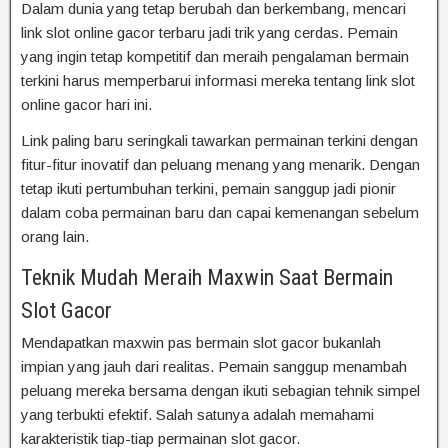
Dalam dunia yang tetap berubah dan berkembang, mencari
link slot online gacor terbaru jadi trik yang cerdas. Pemain
yang ingin tetap kompetitif dan meraih pengalaman bermain
terkini harus memperbarui informasi mereka tentang link slot
online gacor hari ini.
Link paling baru seringkali tawarkan permainan terkini dengan
fitur-fitur inovatif dan peluang menang yang menarik. Dengan
tetap ikuti pertumbuhan terkini, pemain sanggup jadi pionir
dalam coba permainan baru dan capai kemenangan sebelum
orang lain.
Teknik Mudah Meraih Maxwin Saat Bermain
Slot Gacor
Mendapatkan maxwin pas bermain slot gacor bukanlah
impian yang jauh dari realitas. Pemain sanggup menambah
peluang mereka bersama dengan ikuti sebagian tehnik simpel
yang terbukti efektif. Salah satunya adalah memahami
karakteristik tiap-tiap permainan slot gacor.