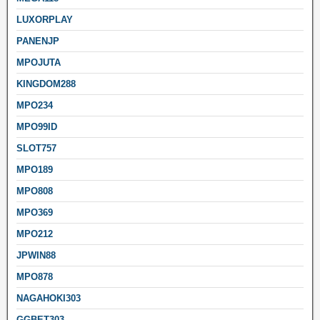
LUXORPLAY
PANENJP
MPOJUTA
KINGDOM288
MPO234
MPO99ID
SLOT757
MPO189
MPO808
MPO369
MPO212
JPWIN88
MPO878
NAGAHOKI303
GGBET303