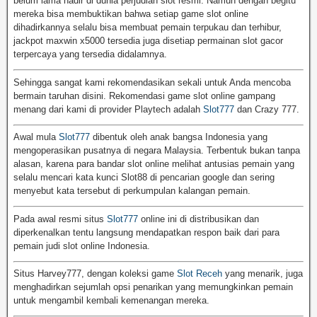
belum lama hadir di dunia perjudian slot resmi. Namun dengan begitu
mereka bisa membuktikan bahwa setiap game slot online
dihadirkannya selalu bisa membuat pemain terpukau dan terhibur,
jackpot maxwin x5000 tersedia juga disetiap permainan slot gacor
terpercaya yang tersedia didalamnya.
Sehingga sangat kami rekomendasikan sekali untuk Anda mencoba
bermain taruhan disini. Rekomendasi game slot online gampang
menang dari kami di provider Playtech adalah
Slot777
dan Crazy 777.
Awal mula
Slot777
dibentuk oleh anak bangsa Indonesia yang
mengoperasikan pusatnya di negara Malaysia. Terbentuk bukan tanpa
alasan, karena para bandar slot online melihat antusias pemain yang
selalu mencari kata kunci Slot88 di pencarian google dan sering
menyebut kata tersebut di perkumpulan kalangan pemain.
Pada awal resmi situs
Slot777
online ini di distribusikan dan
diperkenalkan tentu langsung mendapatkan respon baik dari para
pemain judi slot online Indonesia.
Situs Harvey777, dengan koleksi game
Slot Receh
yang menarik, juga
menghadirkan sejumlah opsi penarikan yang memungkinkan pemain
untuk mengambil kembali kemenangan mereka.