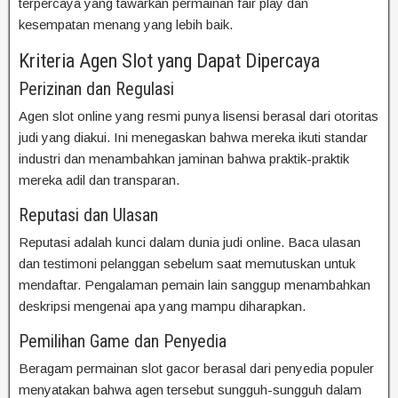
terpercaya yang tawarkan permainan fair play dan
kesempatan menang yang lebih baik.
Kriteria Agen Slot yang Dapat Dipercaya
Perizinan dan Regulasi
Agen slot online yang resmi punya lisensi berasal dari otoritas
judi yang diakui. Ini menegaskan bahwa mereka ikuti standar
industri dan menambahkan jaminan bahwa praktik-praktik
mereka adil dan transparan.
Reputasi dan Ulasan
Reputasi adalah kunci dalam dunia judi online. Baca ulasan
dan testimoni pelanggan sebelum saat memutuskan untuk
mendaftar. Pengalaman pemain lain sanggup menambahkan
deskripsi mengenai apa yang mampu diharapkan.
Pemilihan Game dan Penyedia
Beragam permainan slot gacor berasal dari penyedia populer
menyatakan bahwa agen tersebut sungguh-sungguh dalam