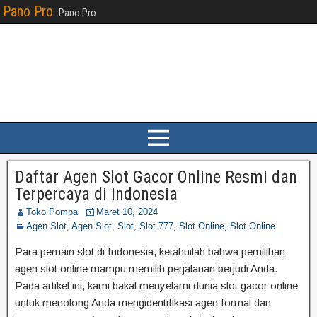
Pano Pro
Pano Pro
Daftar Agen Slot Gacor Online Resmi dan
Terpercaya di Indonesia
Toko Pompa
Maret 10, 2024
Agen Slot
,
Agen Slot
,
Slot
,
Slot 777
,
Slot Online
,
Slot Online
Para pemain slot di Indonesia, ketahuilah bahwa pemilihan
agen slot online mampu memilih perjalanan berjudi Anda.
Pada artikel ini, kami bakal menyelami dunia slot gacor online
untuk menolong Anda mengidentifikasi agen formal dan