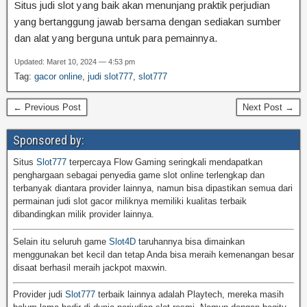
Situs judi slot yang baik akan menunjang praktik perjudian
yang bertanggung jawab bersama dengan sediakan sumber
dan alat yang berguna untuk para pemainnya.
Updated: Maret 10, 2024 — 4:53 pm
Tag:
gacor online
,
judi slot777
,
slot777
← Previous Post
Next Post →
Sponsored by:
Situs
Slot777
terpercaya Flow Gaming seringkali mendapatkan
penghargaan sebagai penyedia game slot online terlengkap dan
terbanyak diantara provider lainnya, namun bisa dipastikan semua dari
permainan judi slot gacor miliknya memiliki kualitas terbaik
dibandingkan milik provider lainnya.
Selain itu seluruh game
Slot4D
taruhannya bisa dimainkan
menggunakan bet kecil dan tetap Anda bisa meraih kemenangan besar
disaat berhasil meraih jackpot maxwin.
Provider judi
Slot777
terbaik lainnya adalah Playtech, mereka masih