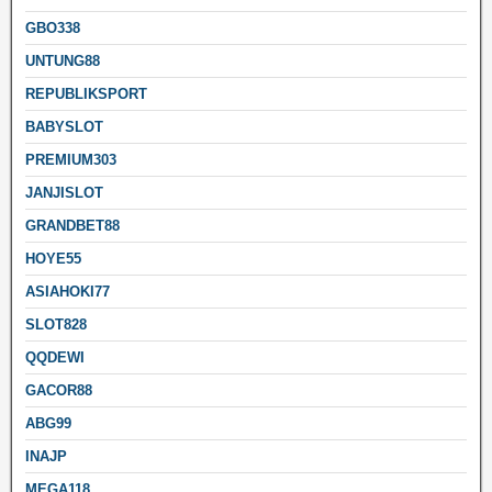
GBO338
UNTUNG88
REPUBLIKSPORT
BABYSLOT
PREMIUM303
JANJISLOT
GRANDBET88
HOYE55
ASIAHOKI77
SLOT828
QQDEWI
GACOR88
ABG99
INAJP
MEGA118