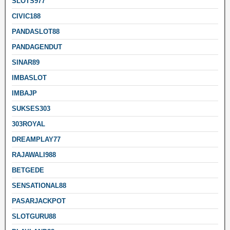
SLOTS977
CIVIC188
PANDASLOT88
PANDAGENDUT
SINAR89
IMBASLOT
IMBAJP
SUKSES303
303ROYAL
DREAMPLAY77
RAJAWALI988
BETGEDE
SENSATIONAL88
PASARJACKPOT
SLOTGURU88