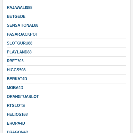
RAJAWALI988
BETGEDE
SENSATIONAL88
PASARJACKPOT
SLOTGURU88
PLAYLAND88
RBET303
HIGGS508
BERKAT4D
MOBA4D
ORANGTUASLOT
RTSLOTS
HELIOS168
EROPA4D
DRAGON4D