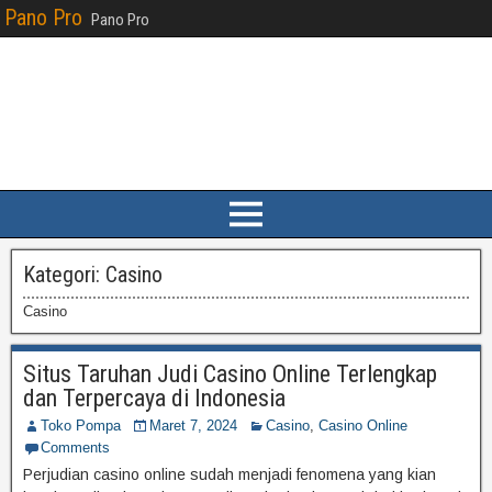
Pano Pro
Pano Pro
Kategori:
Casino
Casino
Situs Taruhan Judi Casino Online Terlengkap
dan Terpercaya di Indonesia
Toko Pompa
Maret 7, 2024
Casino
,
Casino Online
Comments
Perjudian casino online sudah menjadi fenomena yang kian