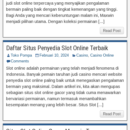
judi slot online terpercaya yang menyajikan pengalaman
bermain paling baik dengan tingkat kemenangan yang tinggi.
Bagi Anda yang mencari keberuntungan malam ini, Maxwin
menjadi pilihan utama. Dengan koleksi permainan […]
Read Post
Daftar Situs Penyedia Slot Online Terbaik
Toko Pompa
Februari 10, 2024
Casino
,
Casino Online
Comments
Slot online adalah permainan yang telah menjadi fenomena di
Indonesia. Banyak pemain taruhan judi casino mencari website
penyedia slot online paling baik untuk menegaskan pengalaman
bermain yang maksimal. Dalam artikel ini, kita akan mengupas
sebagian situs slot online gacor yang tidak cuma menawarkan
bervariasi permainan, namun termasuk menambahkan
kesempatan menang yang lebih besar. Situs Slot […]
Read Post