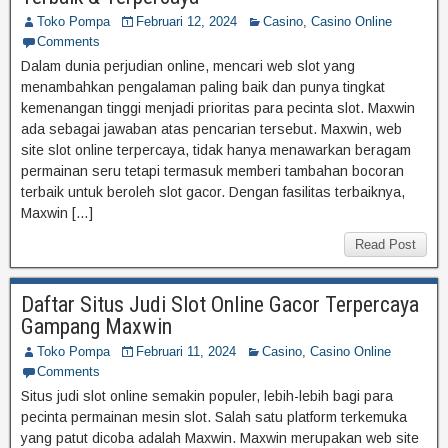
Toko Pompa
Februari 12, 2024
Casino
,
Casino Online
Comments
Dalam dunia perjudian online, mencari web slot yang
menambahkan pengalaman paling baik dan punya tingkat
kemenangan tinggi menjadi prioritas para pecinta slot. Maxwin
ada sebagai jawaban atas pencarian tersebut. Maxwin, web
site slot online terpercaya, tidak hanya menawarkan beragam
permainan seru tetapi termasuk memberi tambahan bocoran
terbaik untuk beroleh slot gacor. Dengan fasilitas terbaiknya,
Maxwin […]
Read Post
Daftar Situs Judi Slot Online Gacor Terpercaya
Gampang Maxwin
Toko Pompa
Februari 11, 2024
Casino
,
Casino Online
Comments
Situs judi slot online semakin populer, lebih-lebih bagi para
pecinta permainan mesin slot. Salah satu platform terkemuka
yang patut dicoba adalah Maxwin. Maxwin merupakan web site