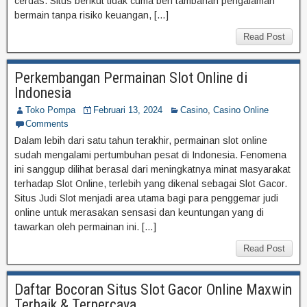
cerdas. Situs berikut tidak cuma beri tambahan pengalaman
bermain tanpa risiko keuangan, […]
Read Post
Perkembangan Permainan Slot Online di
Indonesia
Toko Pompa
Februari 13, 2024
Casino
,
Casino Online
Comments
Dalam lebih dari satu tahun terakhir, permainan slot online
sudah mengalami pertumbuhan pesat di Indonesia. Fenomena
ini sanggup dilihat berasal dari meningkatnya minat masyarakat
terhadap Slot Online, terlebih yang dikenal sebagai Slot Gacor.
Situs Judi Slot menjadi area utama bagi para penggemar judi
online untuk merasakan sensasi dan keuntungan yang di
tawarkan oleh permainan ini. […]
Read Post
Daftar Bocoran Situs Slot Gacor Online Maxwin
Terbaik & Terpercaya