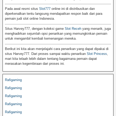
Pada awal resmi situs
Slot777
online ini di distribusikan dan
diperkenalkan tentu langsung mendapatkan respon baik dari para
pemain judi slot online Indonesia.
Situs Harvey777, dengan koleksi game
Slot Receh
yang menarik, juga
menghadirkan sejumlah opsi penarikan yang memungkinkan pemain
untuk mengambil kembali kemenangan mereka.
Berikut ini kita akan menjelajahi cara penarikan yang dapat dipakai di
situs Harvey777. Dari proses sampai waktu penarikan
Slot Princess
,
mari kita telaah lebih dalam tentang bagaimana pemain dapat
merasakan kegembiraan dari proses ini.
Rafigaming
Rafigaming
Rafigaming
Rafigaming
Rafigaming