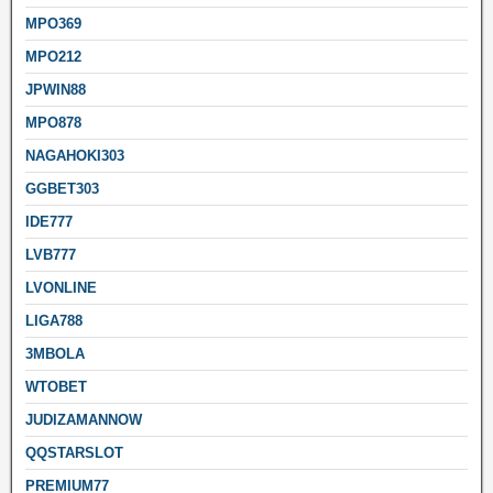
MPO369
MPO212
JPWIN88
MPO878
NAGAHOKI303
GGBET303
IDE777
LVB777
LVONLINE
LIGA788
3MBOLA
WTOBET
JUDIZAMANNOW
QQSTARSLOT
PREMIUM77