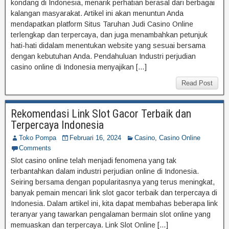
kondang di Indonesia, menarik perhatian berasal dari berbagai
kalangan masyarakat. Artikel ini akan menuntun Anda
mendapatkan platform Situs Taruhan Judi Casino Online
terlengkap dan terpercaya, dan juga menambahkan petunjuk
hati-hati didalam menentukan website yang sesuai bersama
dengan kebutuhan Anda. Pendahuluan Industri perjudian
casino online di Indonesia menyajikan […]
Read Post
Rekomendasi Link Slot Gacor Terbaik dan
Terpercaya Indonesia
Toko Pompa
Februari 16, 2024
Casino
,
Casino Online
Comments
Slot casino online telah menjadi fenomena yang tak
terbantahkan dalam industri perjudian online di Indonesia.
Seiring bersama dengan popularitasnya yang terus meningkat,
banyak pemain mencari link slot gacor terbaik dan terpercaya di
Indonesia. Dalam artikel ini, kita dapat membahas beberapa link
teranyar yang tawarkan pengalaman bermain slot online yang
memuaskan dan terpercaya. Link Slot Online […]