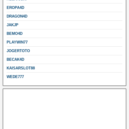
EROPA4D
DRAGON4D
JAKJP
BEMO4D
PLAYWIN77
JOGERTOTO
BECAK4D
KAISARSLOT88
WEDE777
Mega888
Toto Slot4D Login
Mega888 online
Toto4D