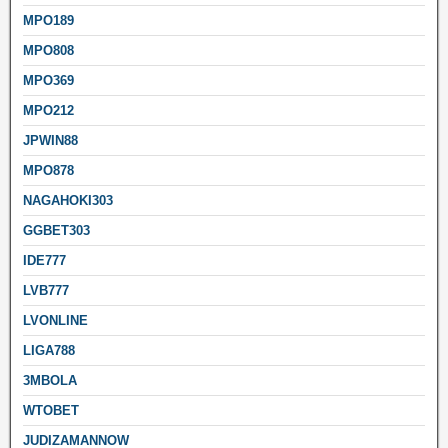
MPO189
MPO808
MPO369
MPO212
JPWIN88
MPO878
NAGAHOKI303
GGBET303
IDE777
LVB777
LVONLINE
LIGA788
3MBOLA
WTOBET
JUDIZAMANNOW