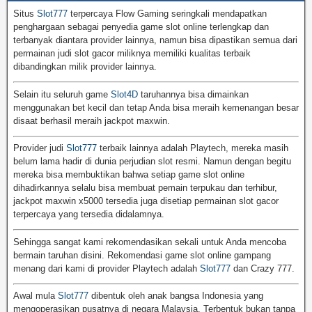
Situs
Slot777
terpercaya Flow Gaming seringkali mendapatkan
penghargaan sebagai penyedia game slot online terlengkap dan
terbanyak diantara provider lainnya, namun bisa dipastikan semua dari
permainan judi slot gacor miliknya memiliki kualitas terbaik
dibandingkan milik provider lainnya.
Selain itu seluruh game
Slot4D
taruhannya bisa dimainkan
menggunakan bet kecil dan tetap Anda bisa meraih kemenangan besar
disaat berhasil meraih jackpot maxwin.
Provider judi
Slot777
terbaik lainnya adalah Playtech, mereka masih
belum lama hadir di dunia perjudian slot resmi. Namun dengan begitu
mereka bisa membuktikan bahwa setiap game slot online
dihadirkannya selalu bisa membuat pemain terpukau dan terhibur,
jackpot maxwin x5000 tersedia juga disetiap permainan slot gacor
terpercaya yang tersedia didalamnya.
Sehingga sangat kami rekomendasikan sekali untuk Anda mencoba
bermain taruhan disini. Rekomendasi game slot online gampang
menang dari kami di provider Playtech adalah
Slot777
dan Crazy 777.
Awal mula
Slot777
dibentuk oleh anak bangsa Indonesia yang
mengoperasikan pusatnya di negara Malaysia. Terbentuk bukan tanpa