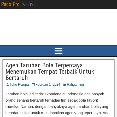
Pano Pro
Pano Pro
Agen Taruhan Bola Terpercaya –
Menemukan Tempat Terbaik Untuk
Bertaruh
Toko Pompa
Februari 1, 2024
Rafigaming
Taruhan bola jadi terlalu kondang di Indonesia dan banyak
orang senang bertaruh terhadap tim sepak bola favorit
mereka. Namun, dengan banyaknya agen taruhan bola yang
beredar, sukar untuk mendapatkan agen yang tepercaya. Ada