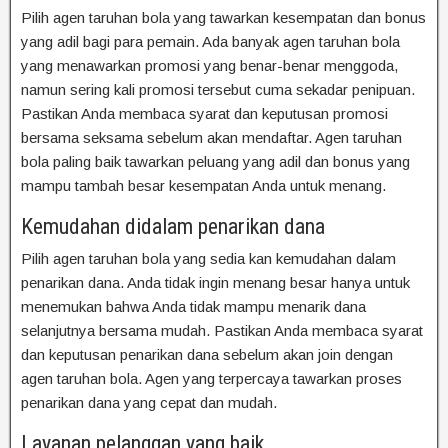
Pilih agen taruhan bola yang tawarkan kesempatan dan bonus
yang adil bagi para pemain. Ada banyak agen taruhan bola
yang menawarkan promosi yang benar-benar menggoda,
namun sering kali promosi tersebut cuma sekadar penipuan.
Pastikan Anda membaca syarat dan keputusan promosi
bersama seksama sebelum akan mendaftar. Agen taruhan
bola paling baik tawarkan peluang yang adil dan bonus yang
mampu tambah besar kesempatan Anda untuk menang.
Kemudahan didalam penarikan dana
Pilih agen taruhan bola yang sedia kan kemudahan dalam
penarikan dana. Anda tidak ingin menang besar hanya untuk
menemukan bahwa Anda tidak mampu menarik dana
selanjutnya bersama mudah. Pastikan Anda membaca syarat
dan keputusan penarikan dana sebelum akan join dengan
agen taruhan bola. Agen yang terpercaya tawarkan proses
penarikan dana yang cepat dan mudah.
Layanan pelanggan yang baik