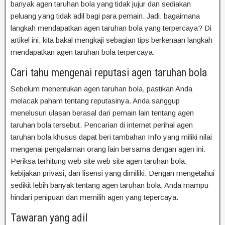
banyak agen taruhan bola yang tidak jujur dan sediakan
peluang yang tidak adil bagi para pemain. Jadi, bagaimana
langkah mendapatkan agen taruhan bola yang terpercaya? Di
artikel ini, kita bakal mengkaji sebagian tips berkenaan langkah
mendapatkan agen taruhan bola terpercaya.
Cari tahu mengenai reputasi agen taruhan bola
Sebelum menentukan agen taruhan bola, pastikan Anda
melacak paham tentang reputasinya. Anda sanggup
menelusuri ulasan berasal dari pemain lain tentang agen
taruhan bola tersebut. Pencarian di internet perihal agen
taruhan bola khusus dapat beri tambahan Info yang miliki nilai
mengenai pengalaman orang lain bersama dengan agen ini.
Periksa terhitung web site web site agen taruhan bola,
kebijakan privasi, dan lisensi yang dimiliki. Dengan mengetahui
sedikit lebih banyak tentang agen taruhan bola, Anda mampu
hindari penipuan dan memilih agen yang tepercaya.
Tawaran yang adil