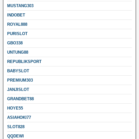
MUSTANG303
INDOBET
ROYAL888
PURISLOT
GBO338
UNTUNG88
REPUBLIKSPORT
BABYSLOT
PREMIUM303
JANJISLOT
GRANDBET88
HOYE55
ASIAHOKI77
SLOT828
QQDEWI