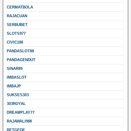
CERMATBOLA
RAJACUAN
SERBUBET
SLOTS977
CIVIC188
PANDASLOT88
PANDAGENDUT
SINAR89
IMBASLOT
IMBAJP
SUKSES303
303ROYAL
DREAMPLAY77
RAJAWALI988
BETGEDE