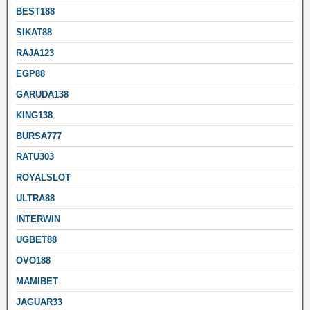
BEST188
SIKAT88
RAJA123
EGP88
GARUDA138
KING138
BURSA777
RATU303
ROYALSLOT
ULTRA88
INTERWIN
UGBET88
OVO188
MAMIBET
JAGUAR33