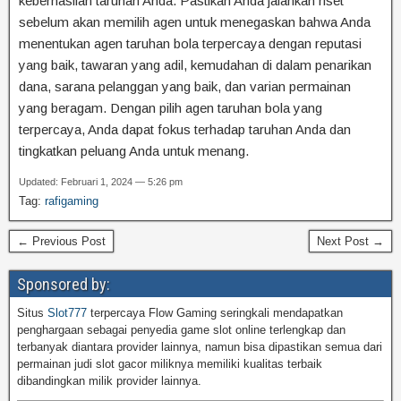
keberhasilan taruhan Anda. Pastikan Anda jalankan riset
sebelum akan memilih agen untuk menegaskan bahwa Anda
menentukan agen taruhan bola terpercaya dengan reputasi
yang baik, tawaran yang adil, kemudahan di dalam penarikan
dana, sarana pelanggan yang baik, dan varian permainan
yang beragam. Dengan pilih agen taruhan bola yang
terpercaya, Anda dapat fokus terhadap taruhan Anda dan
tingkatkan peluang Anda untuk menang.
Updated: Februari 1, 2024 — 5:26 pm
Tag:
rafigaming
← Previous Post
Next Post →
Sponsored by:
Situs
Slot777
terpercaya Flow Gaming seringkali mendapatkan
penghargaan sebagai penyedia game slot online terlengkap dan
terbanyak diantara provider lainnya, namun bisa dipastikan semua dari
permainan judi slot gacor miliknya memiliki kualitas terbaik
dibandingkan milik provider lainnya.