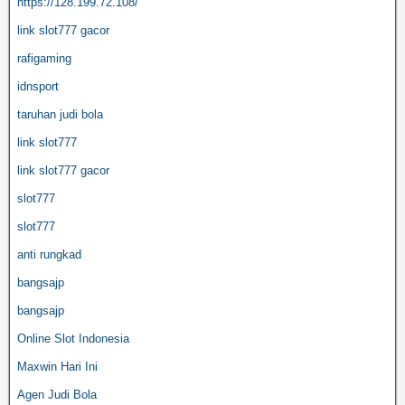
https://128.199.72.108/
link slot777 gacor
rafigaming
idnsport
taruhan judi bola
link slot777
link slot777 gacor
slot777
slot777
anti rungkad
bangsajp
bangsajp
Online Slot Indonesia
Maxwin Hari Ini
Agen Judi Bola