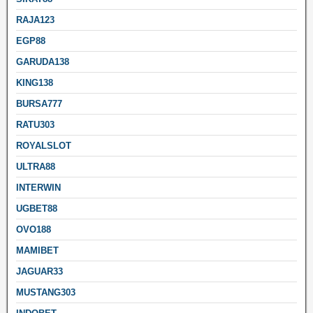
RAJA123
EGP88
GARUDA138
KING138
BURSA777
RATU303
ROYALSLOT
ULTRA88
INTERWIN
UGBET88
OVO188
MAMIBET
JAGUAR33
MUSTANG303