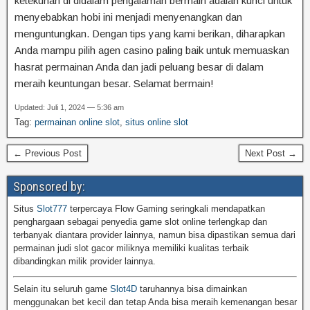
ketekunan di didalam pengalaman bermain adalah kunci untuk
menyebabkan hobi ini menjadi menyenangkan dan
menguntungkan. Dengan tips yang kami berikan, diharapkan
Anda mampu pilih agen casino paling baik untuk memuaskan
hasrat permainan Anda dan jadi peluang besar di dalam
meraih keuntungan besar. Selamat bermain!
Updated: Juli 1, 2024 — 5:36 am
Tag:
permainan online slot
,
situs online slot
← Previous Post
Next Post →
Sponsored by:
Situs
Slot777
terpercaya Flow Gaming seringkali mendapatkan
penghargaan sebagai penyedia game slot online terlengkap dan
terbanyak diantara provider lainnya, namun bisa dipastikan semua dari
permainan judi slot gacor miliknya memiliki kualitas terbaik
dibandingkan milik provider lainnya.
Selain itu seluruh game
Slot4D
taruhannya bisa dimainkan
menggunakan bet kecil dan tetap Anda bisa meraih kemenangan besar