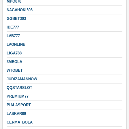
MPO878
NAGAHOKI303
GGBET303
IDE777
LVB777
LVONLINE
LIGA788
3MBOLA
WTOBET
JUDIZAMANNOW
QQSTARSLOT
PREMIUM77
PIALASPORT
LASKAR89
CERMATBOLA