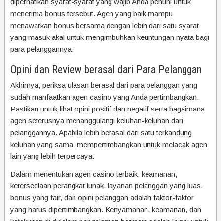
diperhatikan syarat-syarat yang wajib Anda penuhi untuk
menerima bonus tersebut. Agen yang baik mampu
menawarkan bonus bersama dengan lebih dari satu syarat
yang masuk akal untuk mengimbuhkan keuntungan nyata bagi
para pelanggannya.
Opini dan Review berasal dari Para Pelanggan
Akhirnya, periksa ulasan berasal dari para pelanggan yang
sudah manfaatkan agen casino yang Anda pertimbangkan.
Pastikan untuk lihat opini positif dan negatif serta bagaimana
agen seterusnya menanggulangi keluhan-keluhan dari
pelanggannya. Apabila lebih berasal dari satu terkandung
keluhan yang sama, mempertimbangkan untuk melacak agen
lain yang lebih terpercaya.
Dalam menentukan agen casino terbaik, keamanan,
ketersediaan perangkat lunak, layanan pelanggan yang luas,
bonus yang fair, dan opini pelanggan adalah faktor-faktor
yang harus dipertimbangkan. Kenyamanan, keamanan, dan