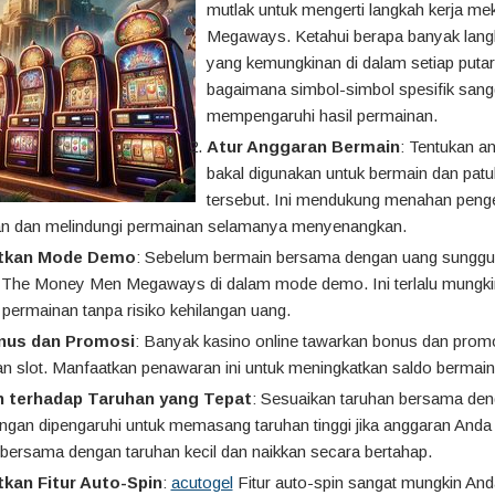
mutlak untuk mengerti langkah kerja me
Megaways. Ketahui berapa banyak lan
yang kemungkinan di dalam setiap puta
bagaimana simbol-simbol spesifik san
mempengaruhi hasil permainan.
Atur Anggaran Bermain
: Tentukan a
bakal digunakan untuk bermain dan patu
tersebut. Ini mendukung menahan peng
an dan melindungi permainan selamanya menyenangkan.
tkan Mode Demo
: Sebelum bermain bersama dengan uang sunggu
The Money Men Megaways di dalam mode demo. Ini terlalu mungkin
ur permainan tanpa risiko kehilangan uang.
nus dan Promosi
: Banyak kasino online tawarkan bonus dan promo
n slot. Manfaatkan penawaran ini untuk meningkatkan saldo bermain
 terhadap Taruhan yang Tepat
: Sesuaikan taruhan bersama de
ngan dipengaruhi untuk memasang taruhan tinggi jika anggaran Anda 
 bersama dengan taruhan kecil dan naikkan secara bertahap.
kan Fitur Auto-Spin
:
acutogel
Fitur auto-spin sangat mungkin And