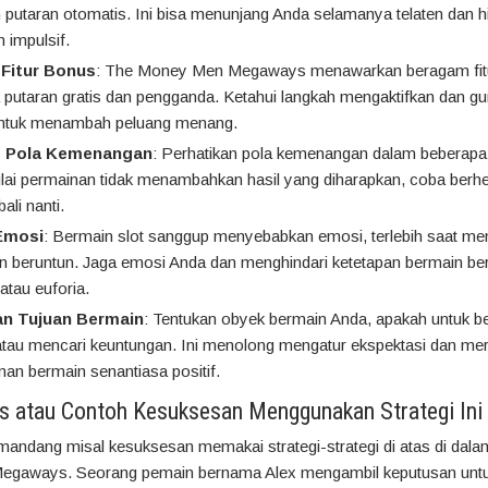
 putaran otomatis. Ini bisa menunjang Anda selamanya telaten dan hi
 impulsif.
Fitur Bonus
: The Money Men Megaways menawarkan beragam fit
 putaran gratis dan pengganda. Ketahui langkah mengaktifkan dan gun
i untuk menambah peluang menang.
s Pola Kemenangan
: Perhatikan pola kemenangan dalam beberapa 
ai permainan tidak menambahkan hasil yang diharapkan, coba berhe
li nanti.
Emosi
: Bermain slot sanggup menyebabkan emosi, terlebih saat me
n beruntun. Jaga emosi Anda dan menghindari ketetapan bermain be
 atau euforia.
n Tujuan Bermain
: Tentukan obyek bermain Anda, apakah untuk b
tau mencari keuntungan. Ini menolong mengatur ekspektasi dan me
an bermain senantiasa positif.
s atau Contoh Kesuksesan Menggunakan Strategi Ini
andang misal kesuksesan memakai strategi-strategi di atas di dal
gaways. Seorang pemain bernama Alex mengambil keputusan unt