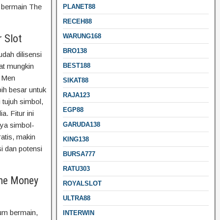
k bermain The
PLANET88
RECEH88
 Slot
WARUNG168
BRO138
dah dilisensi
gat mungkin
BEST188
y Men
SIKAT88
ih besar untuk
RAJA123
tujuh simbol,
EGP88
. Fitur ini
nya simbol-
GARUDA138
ratis, makin
KING138
i dan potensi
BURSA777
RATU303
The Money
ROYALSLOT
ULTRA88
um bermain,
INTERWIN