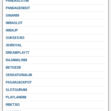
PANDASLOT88
PANDAGENDUT
SINAR89
IMBASLOT
IMBAJP
SUKSES303
303ROYAL
DREAMPLAY77
RAJAWALI988
BETGEDE
SENSATIONAL88
PASARJACKPOT
SLOTGURU88
PLAYLAND88
RBET303