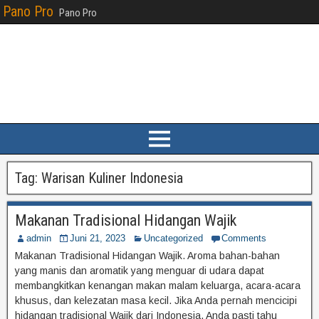
Pano Pro
Pano Pro
Tag:
Warisan Kuliner Indonesia
Makanan Tradisional Hidangan Wajik
admin
Juni 21, 2023
Uncategorized
Comments
Makanan Tradisional Hidangan Wajik. Aroma bahan-bahan
yang manis dan aromatik yang menguar di udara dapat
membangkitkan kenangan makan malam keluarga, acara-acara
khusus, dan kelezatan masa kecil. Jika Anda pernah mencicipi
hidangan tradisional Wajik dari Indonesia, Anda pasti tahu