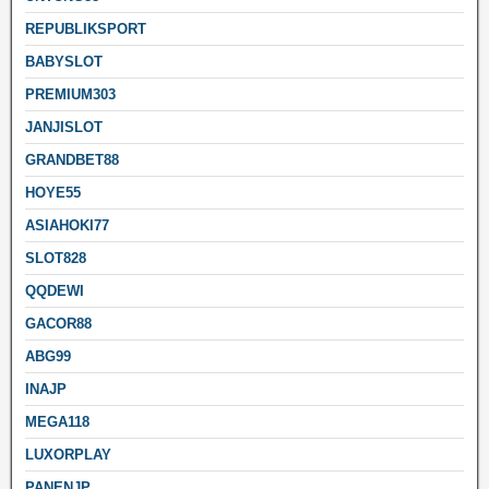
REPUBLIKSPORT
BABYSLOT
PREMIUM303
JANJISLOT
GRANDBET88
HOYE55
ASIAHOKI77
SLOT828
QQDEWI
GACOR88
ABG99
INAJP
MEGA118
LUXORPLAY
PANENJP