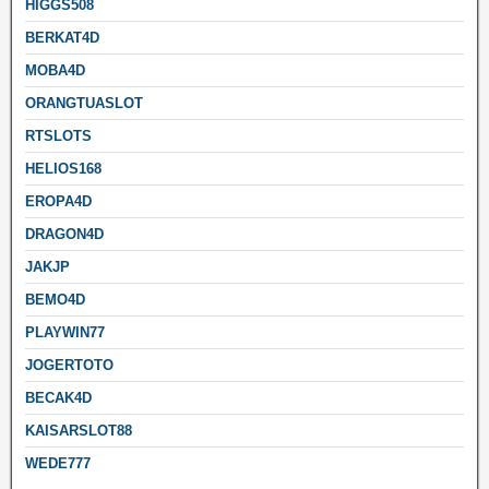
HIGGS508
BERKAT4D
MOBA4D
ORANGTUASLOT
RTSLOTS
HELIOS168
EROPA4D
DRAGON4D
JAKJP
BEMO4D
PLAYWIN77
JOGERTOTO
BECAK4D
KAISARSLOT88
WEDE777