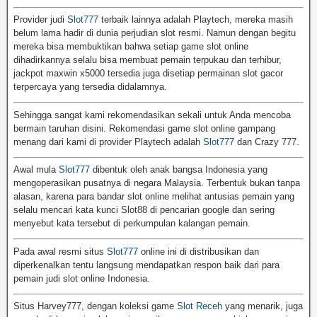
Provider judi
Slot777
terbaik lainnya adalah Playtech, mereka masih
belum lama hadir di dunia perjudian slot resmi. Namun dengan begitu
mereka bisa membuktikan bahwa setiap game slot online
dihadirkannya selalu bisa membuat pemain terpukau dan terhibur,
jackpot maxwin x5000 tersedia juga disetiap permainan slot gacor
terpercaya yang tersedia didalamnya.
Sehingga sangat kami rekomendasikan sekali untuk Anda mencoba
bermain taruhan disini. Rekomendasi game slot online gampang
menang dari kami di provider Playtech adalah
Slot777
dan Crazy 777.
Awal mula
Slot777
dibentuk oleh anak bangsa Indonesia yang
mengoperasikan pusatnya di negara Malaysia. Terbentuk bukan tanpa
alasan, karena para bandar slot online melihat antusias pemain yang
selalu mencari kata kunci Slot88 di pencarian google dan sering
menyebut kata tersebut di perkumpulan kalangan pemain.
Pada awal resmi situs
Slot777
online ini di distribusikan dan
diperkenalkan tentu langsung mendapatkan respon baik dari para
pemain judi slot online Indonesia.
Situs Harvey777, dengan koleksi game
Slot Receh
yang menarik, juga