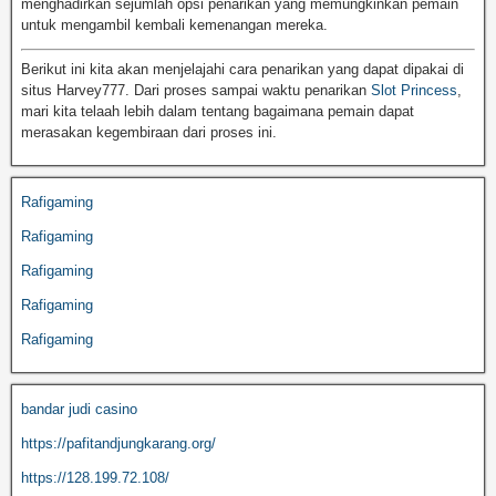
menghadirkan sejumlah opsi penarikan yang memungkinkan pemain
untuk mengambil kembali kemenangan mereka.
Berikut ini kita akan menjelajahi cara penarikan yang dapat dipakai di
situs Harvey777. Dari proses sampai waktu penarikan
Slot Princess
,
mari kita telaah lebih dalam tentang bagaimana pemain dapat
merasakan kegembiraan dari proses ini.
Rafigaming
Rafigaming
Rafigaming
Rafigaming
Rafigaming
bandar judi casino
https://pafitandjungkarang.org/
https://128.199.72.108/