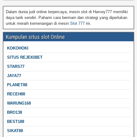
Dalam dunia judi online terpercaya, mesin slot di Harvey777 memiliki
daya tarik sendiri. Pahami cara bermain dan strategi yang diperlukan
untuk meraih kemenangan di mesin
Slot 777
ini.
Kumpulan situs slot Online
KOKOHOKI
SITUS REJEKIBET
STARS77
JAYA77
PLANET88
RECEH88
WARUNG168
BRO138
BEST188
SIKAT88