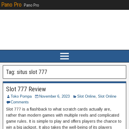
Pano Pro
Pano Pro
Tag:
situs slot 777
Slot 777 Review
Toko Pompa
November 6, 2023
Slot Online
,
Slot Online
Comments
Slot 777 is a flashback to what scratch cards actually are,
rather than modern games with multiple reels and complicated
game rules. It is simple to play and offers players the chance to
win a big jackpot. It also takes the well-being of its players