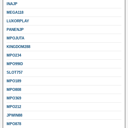
INAJP
MEGA118
LUXORPLAY
PANENJP
MPOJUTA
KINGDOM288
MPO234
MPO99ID
SLOT757
MPO189
MPO808
MPO369
MPO212
JPWIN88
MPO878