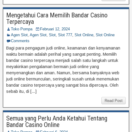
Mengetahui Cara Memilih Bandar Casino
Terpercaya
Toko Pompa
Februari 12, 2024
Agen Slot
,
Agen Slot
,
Slot
,
Slot 777
,
Slot Online
,
Slot Online
Comments
Bagi para pengagum judi online, keamanan dan kenyamanan
waktu bermain adalah perihal yang sangat penting. Memilih
bandar casino terpercaya menjadi salah satu langkah untuk
meyakinkan pengalaman bermain judi online yang
menyenangkan dan aman. Namun, bersama banyaknya web
judi online bermunculan, seringkali susah untuk menemukan
bandar casino terpercaya yang sangat bisa dipercaya. Oleh
sebab itu, di […]
Read Post
Semua yang Perlu Anda Ketahui Tentang
Bandar Casino Online