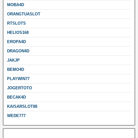
MOBA4D
ORANGTUASLOT
RTSLOTS
HELIOS168
EROPA4D
DRAGON4D
JAKJP
BEMO4D
PLAYWIN77
JOGERTOTO
BECAK4D
KAISARSLOT88
WEDE777
Mega888