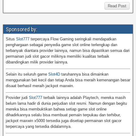
Read Post
Sponsored by:
Situs
Slot777
terpercaya Flow Gaming seringkali mendapatkan
penghargaan sebagai penyedia game slot online terlengkap dan
terbanyak diantara provider lainnya, namun bisa dipastikan semua dari
permainan judi slot gacor miliknya memiliki kualitas terbaik
dibandingkan milik provider lainnya.
Selain itu seluruh game
Slot4D
taruhannya bisa dimainkan
menggunakan bet kecil dan tetap Anda bisa meraih kemenangan besar
disaat berhasil meraih jackpot maxwin.
Provider judi
Slot777
terbaik lainnya adalah Playtech, mereka masih
belum lama hadir di dunia perjudian slot resmi. Namun dengan begitu
mereka bisa membuktikan bahwa setiap game slot online
dihadirkannya selalu bisa membuat pemain terpukau dan terhibur,
jackpot maxwin x5000 tersedia juga disetiap permainan slot gacor
terpercaya yang tersedia didalamnya.