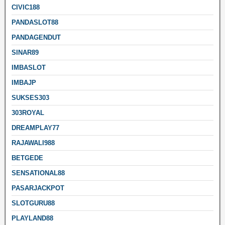
CIVIC188
PANDASLOT88
PANDAGENDUT
SINAR89
IMBASLOT
IMBAJP
SUKSES303
303ROYAL
DREAMPLAY77
RAJAWALI988
BETGEDE
SENSATIONAL88
PASARJACKPOT
SLOTGURU88
PLAYLAND88