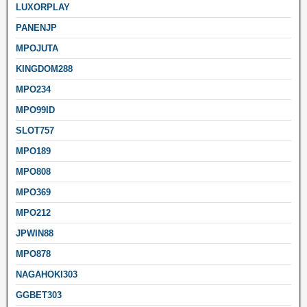
LUXORPLAY
PANENJP
MPOJUTA
KINGDOM288
MPO234
MPO99ID
SLOT757
MPO189
MPO808
MPO369
MPO212
JPWIN88
MPO878
NAGAHOKI303
GGBET303