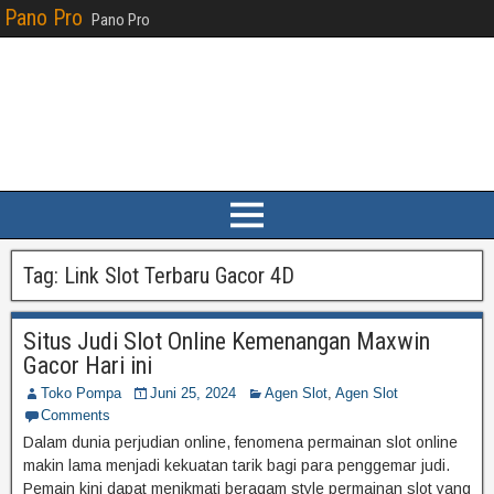
Pano Pro
Pano Pro
Tag:
Link Slot Terbaru Gacor 4D
Situs Judi Slot Online Kemenangan Maxwin
Gacor Hari ini
Toko Pompa
Juni 25, 2024
Agen Slot
,
Agen Slot
Comments
Dalam dunia perjudian online, fenomena permainan slot online
makin lama menjadi kekuatan tarik bagi para penggemar judi.
Pemain kini dapat menikmati beragam style permainan slot yang