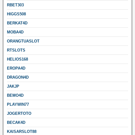
RBET303
HIGGS508
BERKAT4D
MOBA4D
ORANGTUASLOT
RTSLOTS
HELIOS168
EROPA4D
DRAGON4D
JAKJP
BEMO4D
PLAYWIN77
JOGERTOTO
BECAK4D
KAISARSLOT88