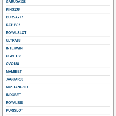
GARUDA138
KING138
BURSA777
RATU303
ROYALSLOT
ULTRA88
INTERWIN
UGBET88
OVO188
MAMIBET
JAGUAR33
MUSTANG303
INDOBET
ROYAL888
PURISLOT