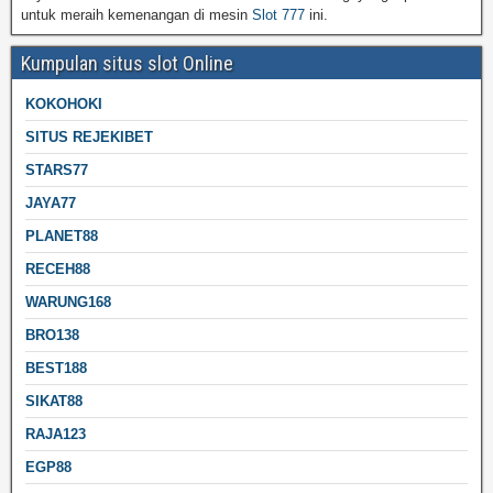
untuk meraih kemenangan di mesin
Slot 777
ini.
Kumpulan situs slot Online
KOKOHOKI
SITUS REJEKIBET
STARS77
JAYA77
PLANET88
RECEH88
WARUNG168
BRO138
BEST188
SIKAT88
RAJA123
EGP88