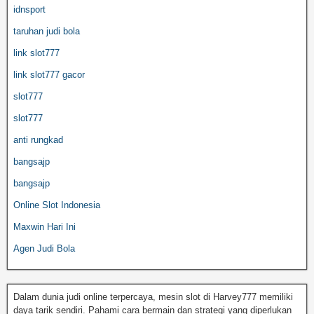
idnsport
taruhan judi bola
link slot777
link slot777 gacor
slot777
slot777
anti rungkad
bangsajp
bangsajp
Online Slot Indonesia
Maxwin Hari Ini
Agen Judi Bola
Dalam dunia judi online terpercaya, mesin slot di Harvey777 memiliki
daya tarik sendiri. Pahami cara bermain dan strategi yang diperlukan