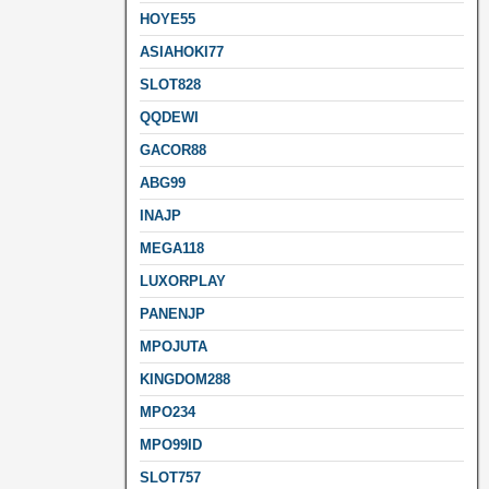
HOYE55
ASIAHOKI77
SLOT828
QQDEWI
GACOR88
ABG99
INAJP
MEGA118
LUXORPLAY
PANENJP
MPOJUTA
KINGDOM288
MPO234
MPO99ID
SLOT757