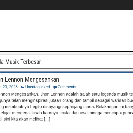
a Musik Terbesar
on Lennon Mengesankan
i 20, 2023
Uncategorized
Comments
ennon Mengesankan. Jhon Lennon adalah salah satu legenda musik te
gunya telah menginspirasi jutaan orang dan tampil sebagai warisan b
ng membuatnya begitu disayangi sepanjang masa. Belakangan ini ban
 belajar mengenai kisah karirnya, mulai dari awal hingga mencapai punc
i sini kita akan melihat […]