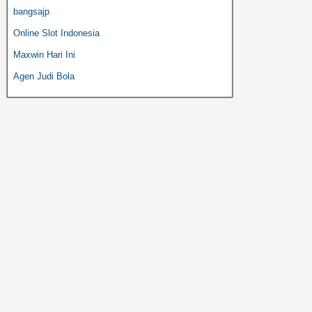
bangsajp
Online Slot Indonesia
Maxwin Hari Ini
Agen Judi Bola