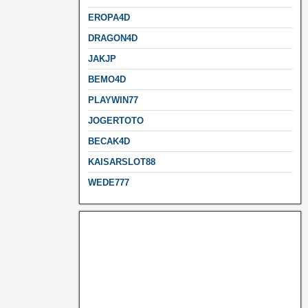
EROPA4D
DRAGON4D
JAKJP
BEMO4D
PLAYWIN77
JOGERTOTO
BECAK4D
KAISARSLOT88
WEDE777
Mega888
Toto Slot4D Login
Mega888 online
Toto4D