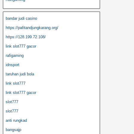
bandar judi casino
https://pafitandjungkarang.org/
https://128.199.72.108/
link slot777 gacor
rafigaming
idnsport
taruhan judi bola
link slot777
link slot777 gacor
slot777
slot777
anti rungkad
bangsajp