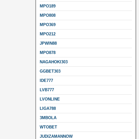
MPO189
MPO808
MPO369
MPO212
JPWIN88
MPO878
NAGAHOKI303
GGBET303
IDE777
LVB777
LVONLINE
LIGA788
3MBOLA
WTOBET
JUDIZAMANNOW