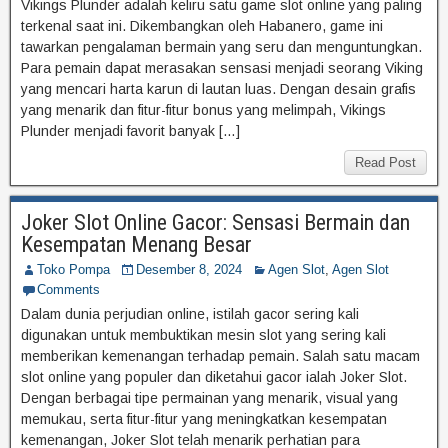
Vikings Plunder adalah keliru satu game slot online yang paling
terkenal saat ini. Dikembangkan oleh Habanero, game ini
tawarkan pengalaman bermain yang seru dan menguntungkan.
Para pemain dapat merasakan sensasi menjadi seorang Viking
yang mencari harta karun di lautan luas. Dengan desain grafis
yang menarik dan fitur-fitur bonus yang melimpah, Vikings
Plunder menjadi favorit banyak […]
Read Post
Joker Slot Online Gacor: Sensasi Bermain dan
Kesempatan Menang Besar
Toko Pompa
Desember 8, 2024
Agen Slot
,
Agen Slot
Comments
Dalam dunia perjudian online, istilah gacor sering kali
digunakan untuk membuktikan mesin slot yang sering kali
memberikan kemenangan terhadap pemain. Salah satu macam
slot online yang populer dan diketahui gacor ialah Joker Slot.
Dengan berbagai tipe permainan yang menarik, visual yang
memukau, serta fitur-fitur yang meningkatkan kesempatan
kemenangan, Joker Slot telah menarik perhatian para