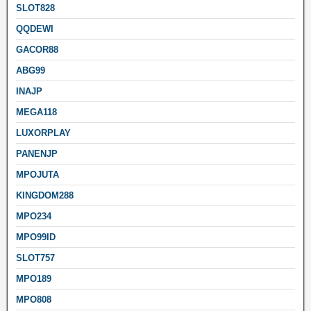
SLOT828
QQDEWI
GACOR88
ABG99
INAJP
MEGA118
LUXORPLAY
PANENJP
MPOJUTA
KINGDOM288
MPO234
MPO99ID
SLOT757
MPO189
MPO808