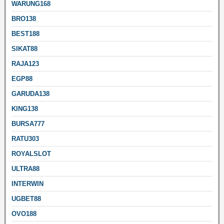
WARUNG168
BRO138
BEST188
SIKAT88
RAJA123
EGP88
GARUDA138
KING138
BURSA777
RATU303
ROYALSLOT
ULTRA88
INTERWIN
UGBET88
OVO188