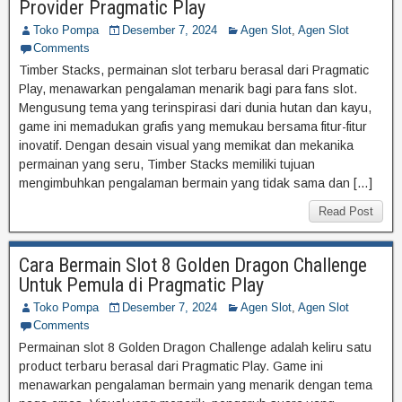
Provider Pragmatic Play
Toko Pompa
Desember 7, 2024
Agen Slot
,
Agen Slot
Comments
Timber Stacks, permainan slot terbaru berasal dari Pragmatic
Play, menawarkan pengalaman menarik bagi para fans slot.
Mengusung tema yang terinspirasi dari dunia hutan dan kayu,
game ini memadukan grafis yang memukau bersama fitur-fitur
inovatif. Dengan desain visual yang memikat dan mekanika
permainan yang seru, Timber Stacks memiliki tujuan
mengimbuhkan pengalaman bermain yang tidak sama dan […]
Read Post
Cara Bermain Slot 8 Golden Dragon Challenge
Untuk Pemula di Pragmatic Play
Toko Pompa
Desember 7, 2024
Agen Slot
,
Agen Slot
Comments
Permainan slot 8 Golden Dragon Challenge adalah keliru satu
product terbaru berasal dari Pragmatic Play. Game ini
menawarkan pengalaman bermain yang menarik dengan tema