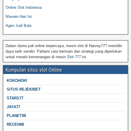
Online Slot Indonesia
Maxwin Hari Ini
Agen Judi Bola
Dalam dunia judi online terpercaya, mesin slot di Harvey777 memiliki
daya tarik sendiri. Pahami cara bermain dan strategi yang diperlukan
untuk meraih kemenangan di mesin
Slot 777
ini.
Kumpulan situs slot Online
KOKOHOKI
SITUS REJEKIBET
STARS77
JAYA77
PLANET88
RECEH88