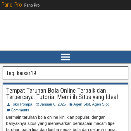
Pano Pro
Pano Pro
Tag:
kaisar19
Tempat Taruhan Bola Online Terbaik dan
Terpercaya: Tutorial Memilih Situs yang Ideal
Toko Pompa
Januari 6, 2025
Agen Slot
,
Agen Slot
Comments
Bermain taruhan bola online kini kian populer, dengan
banyaknya situs yang menawarkan bermacam-macam tipe
taruhan pada liga dan lomba sepak bola dari seluruh dunia.