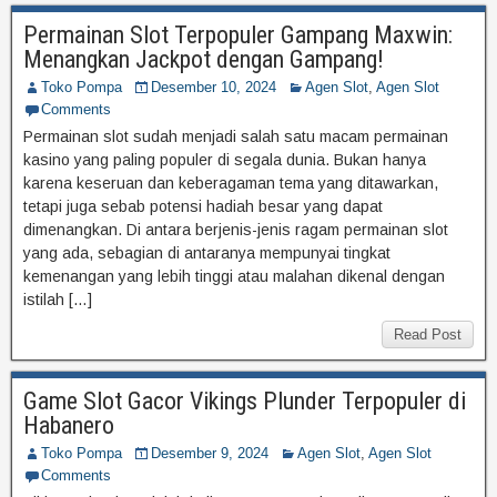
Permainan Slot Terpopuler Gampang Maxwin:
Menangkan Jackpot dengan Gampang!
Toko Pompa
Desember 10, 2024
Agen Slot
,
Agen Slot
Comments
Permainan slot sudah menjadi salah satu macam permainan
kasino yang paling populer di segala dunia. Bukan hanya
karena keseruan dan keberagaman tema yang ditawarkan,
tetapi juga sebab potensi hadiah besar yang dapat
dimenangkan. Di antara berjenis-jenis ragam permainan slot
yang ada, sebagian di antaranya mempunyai tingkat
kemenangan yang lebih tinggi atau malahan dikenal dengan
istilah […]
Read Post
Game Slot Gacor Vikings Plunder Terpopuler di
Habanero
Toko Pompa
Desember 9, 2024
Agen Slot
,
Agen Slot
Comments