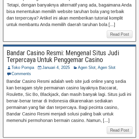
Tetapi, dengan banyaknya alternatif yang ada, bagaimana Anda
bisa menentukan memilih website taruhan bola yang terbaik
dan terpercaya? Artikel ini akan memberikan tutorial komplit
untuk membantu Anda memilih daerah taruhan bola […]
Read Post
Bandar Casino Resmi: Mengenal Situs Judi
Terpercaya Untuk Penggemar Casino
Toko Pompa
Januari 4, 2025
Agen Slot
,
Agen Slot
Comments
Bandar Casino Resmi adalah web site judi online yang sedia
kan beragam style permainan casino layaknya Baccarat,
Roulette, Sic Bo, Blackjack, dan masih banyak lagi. Situs judi ini
benar-benar tenar di Indonesia dikarenakan sediakan
permainan yang fair dan terpercaya. Bagi pecinta casino,
Bandar Casino Resmi menjadi solusi paling baik untuk
memenuhi permohonan bermain casino. Namun, […]
Read Post