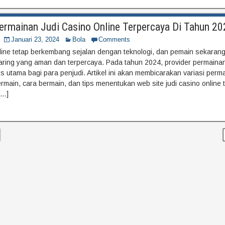
ermainan Judi Casino Online Terpercaya Di Tahun 20
Januari 23, 2024
Bola
Comments
line tetap berkembang sejalan dengan teknologi, dan pemain sekarang 
ring yang aman dan terpercaya. Pada tahun 2024, provider permainan
kus utama bagi para penjudi. Artikel ini akan membicarakan variasi perm
main, cara bermain, dan tips menentukan web site judi casino online te
[…]