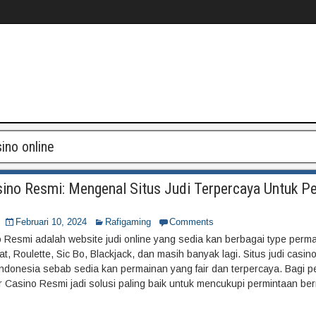
sino online
ino Resmi: Mengenal Situs Judi Terpercaya Untuk 
Februari 10, 2024
Rafigaming
Comments
 Resmi adalah website judi online yang sedia kan berbagai type perm
t, Roulette, Sic Bo, Blackjack, dan masih banyak lagi. Situs judi casino 
Indonesia sebab sedia kan permainan yang fair dan terpercaya. Bagi 
 Casino Resmi jadi solusi paling baik untuk mencukupi permintaan be