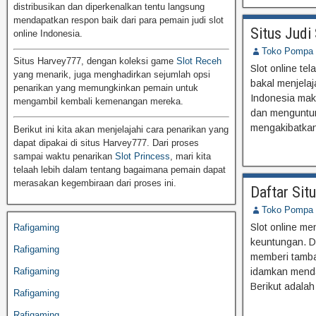
distribusikan dan diperkenalkan tentu langsung
mendapatkan respon baik dari para pemain judi slot
Situs Judi
online Indonesia.
Toko Pompa
Situs Harvey777, dengan koleksi game
Slot Receh
Slot online te
yang menarik, juga menghadirkan sejumlah opsi
bakal menjelaj
penarikan yang memungkinkan pemain untuk
Indonesia mak
mengambil kembali kemenangan mereka.
dan menguntung
mengakibatkan
Berikut ini kita akan menjelajahi cara penarikan yang
dapat dipakai di situs Harvey777. Dari proses
sampai waktu penarikan
Slot Princess
, mari kita
telaah lebih dalam tentang bagaimana pemain dapat
merasakan kegembiraan dari proses ini.
Daftar Sit
Toko Pompa
Slot online me
Rafigaming
keuntungan. Da
Rafigaming
memberi tambah
Rafigaming
idamkan menda
Berikut adalah
Rafigaming
Rafigaming