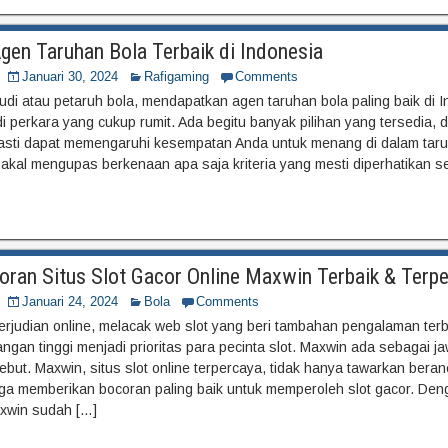
en Taruhan Bola Terbaik di Indonesia
Januari 30, 2024
Rafigaming
Comments
udi atau petaruh bola, mendapatkan agen taruhan bola paling baik di 
perkara yang cukup rumit. Ada begitu banyak pilihan yang tersedia, 
pasti dapat memengaruhi kesempatan Anda untuk menang di dalam tar
 bakal mengupas berkenaan apa saja kriteria yang mesti diperhatikan se
oran Situs Slot Gacor Online Maxwin Terbaik & Terp
Januari 24, 2024
Bola
Comments
rjudian online, melacak web slot yang beri tambahan pengalaman terba
ngan tinggi menjadi prioritas para pecinta slot. Maxwin ada sebagai j
ebut. Maxwin, situs slot online terpercaya, tidak hanya tawarkan ber
a memberikan bocoran paling baik untuk memperoleh slot gacor. Denga
axwin sudah […]