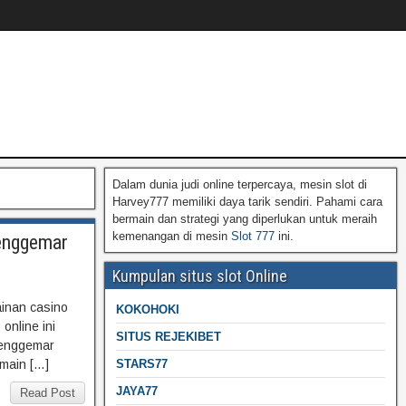
Dalam dunia judi online terpercaya, mesin slot di
Harvey777 memiliki daya tarik sendiri. Pahami cara
bermain dan strategi yang diperlukan untuk meraih
kemenangan di mesin
Slot 777
ini.
Penggemar
Kumpulan situs slot Online
ainan casino
KOKOHOKI
online ini
SITUS REJEKIBET
penggemar
rmain […]
STARS77
JAYA77
Read Post