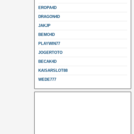
EROPA4D
DRAGON4D
JAKJP
BEMO4D
PLAYWIN77
JOGERTOTO
BECAK4D
KAISARSLOT88
WEDE777
Mega888
Toto Slot4D Login
Mega888 online
Toto4D