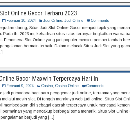
 Slot Online Gacor Terbaru 2023
Februari 10, 2024
Judi Online
,
Judi Online
Comments
rjudian daring, Situs Judi Slot Online Gacor menjadi topik yang menari
 Pada th. 2023 ini, kehadiran situs-situs teranyar tingkatkan warna ba
lot. Fenomena Slot Online yang jadi populer memicu pemain tambah be
pengalaman bermain terbaik. Dalam melacak Situs Judi Slot yang gaco
…]
 Online Gacor Maxwin Terpercaya Hari Ini
Februari 9, 2024
Casino
,
Casino Online
Comments
ine jadi primadona bagi para penggemar judi online, terutama yang menc
melalui mesin slot. Di tengah maraknya web judi online, Situs Slot On
il membedakan diri sebagai daerah terpercaya untuk mencapai keme
i permainan yang mencakup berbagai tema menarik, Situs Slot Online
 pengalaman berjudi yang […]