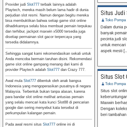
Provider judi
Slot777
terbaik lainnya adalah
Playtech, mereka masih belum lama hadir di dunia
Situs Judi
perjudian slot resmi. Namun dengan begitu mereka
Toko Pompa
bisa membuktikan bahwa setiap game slot online
dihadirkannya selalu bisa membuat pemain terpukau
Dalam dunia pe
dan terhibur, jackpot maxwin x5000 tersedia juga
banyak pemain.
disetiap permainan slot gacor terpercaya yang
pecinta judi s
tersedia didalamnya.
untuk mencari 
aspek mesti [
Sehingga sangat kami rekomendasikan sekali untuk
Anda mencoba bermain taruhan disini. Rekomendasi
game slot online gampang menang dari kami di
provider Playtech adalah
Slot777
dan Crazy 777.
Situs Slot
Awal mula
Slot777
dibentuk oleh anak bangsa
Toko Pompa
Indonesia yang mengoperasikan pusatnya di negara
Situs slot onl
Malaysia. Terbentuk bukan tanpa alasan, karena
keberuntungan 
para bandar slot online melihat antusias pemain
yang selalu mencari kata kunci Slot88 di pencarian
Maxwin berhas
google dan sering menyebut kata tersebut di
Dengan koleks
perkumpulan kalangan pemain.
beri tambahan
Pada awal resmi situs
Slot777
online ini di