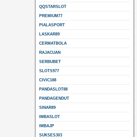
QQSTARSLOT
PREMIUM77
PIALASPORT
LASKAR89
CERMATBOLA
RAJACUAN
SERBUBET
SLOTS977
CIVIC188
PANDASLOT88
PANDAGENDUT
SINAR89
IMBASLOT
IMBAJP
SUKSES303