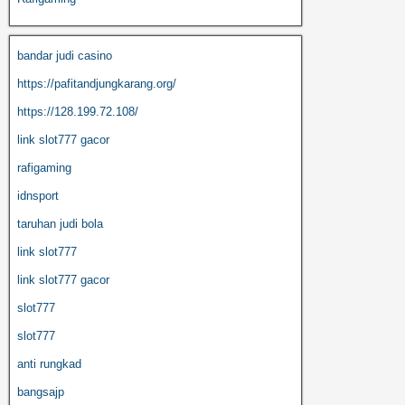
bandar judi casino
https://pafitandjungkarang.org/
https://128.199.72.108/
link slot777 gacor
rafigaming
idnsport
taruhan judi bola
link slot777
link slot777 gacor
slot777
slot777
anti rungkad
bangsajp