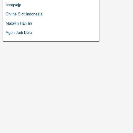
bangsajp
Online Slot Indonesia
Maxwin Hari Ini
Agen Judi Bola