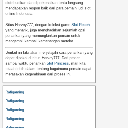
distribusikan dan diperkenalkan tentu langsung
mendapatkan respon baik dari para pemain judi slot
online Indonesia.
Situs Harvey777, dengan koleksi game
Slot Receh
yang menarik, juga menghadirkan sejumlah opsi
penarikan yang memungkinkan pemain untuk
mengambil kembali kemenangan mereka.
Berikut ini kita akan menjelajahi cara penarikan yang
dapat dipakai di situs Harvey777. Dari proses
sampai waktu penarikan
Slot Princess
, mari kita
telaah lebih dalam tentang bagaimana pemain dapat
merasakan kegembiraan dari proses ini.
Rafigaming
Rafigaming
Rafigaming
Rafigaming
Rafigaming