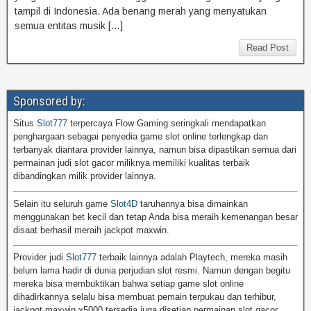
tampil di Indonesia. Ada benang merah yang menyatukan
semua entitas musik […]
Read Post
Sponsored by:
Situs
Slot777
terpercaya Flow Gaming seringkali mendapatkan
penghargaan sebagai penyedia game slot online terlengkap dan
terbanyak diantara provider lainnya, namun bisa dipastikan semua dari
permainan judi slot gacor miliknya memiliki kualitas terbaik
dibandingkan milik provider lainnya.
Selain itu seluruh game
Slot4D
taruhannya bisa dimainkan
menggunakan bet kecil dan tetap Anda bisa meraih kemenangan besar
disaat berhasil meraih jackpot maxwin.
Provider judi
Slot777
terbaik lainnya adalah Playtech, mereka masih
belum lama hadir di dunia perjudian slot resmi. Namun dengan begitu
mereka bisa membuktikan bahwa setiap game slot online
dihadirkannya selalu bisa membuat pemain terpukau dan terhibur,
jackpot maxwin x5000 tersedia juga disetiap permainan slot gacor