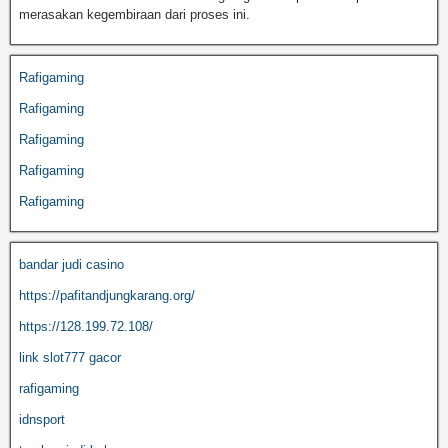
merasakan kegembiraan dari proses ini.
Rafigaming
Rafigaming
Rafigaming
Rafigaming
Rafigaming
bandar judi casino
https://pafitandjungkarang.org/
https://128.199.72.108/
link slot777 gacor
rafigaming
idnsport