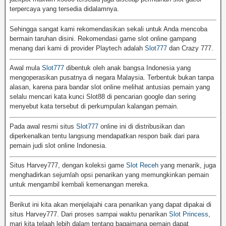
terpercaya yang tersedia didalamnya.
Sehingga sangat kami rekomendasikan sekali untuk Anda mencoba
bermain taruhan disini. Rekomendasi game slot online gampang
menang dari kami di provider Playtech adalah
Slot777
dan Crazy 777.
Awal mula
Slot777
dibentuk oleh anak bangsa Indonesia yang
mengoperasikan pusatnya di negara Malaysia. Terbentuk bukan tanpa
alasan, karena para bandar slot online melihat antusias pemain yang
selalu mencari kata kunci Slot88 di pencarian google dan sering
menyebut kata tersebut di perkumpulan kalangan pemain.
Pada awal resmi situs
Slot777
online ini di distribusikan dan
diperkenalkan tentu langsung mendapatkan respon baik dari para
pemain judi slot online Indonesia.
Situs Harvey777, dengan koleksi game
Slot Receh
yang menarik, juga
menghadirkan sejumlah opsi penarikan yang memungkinkan pemain
untuk mengambil kembali kemenangan mereka.
Berikut ini kita akan menjelajahi cara penarikan yang dapat dipakai di
situs Harvey777. Dari proses sampai waktu penarikan
Slot Princess
,
mari kita telaah lebih dalam tentang bagaimana pemain dapat